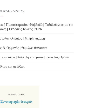
ΣΦΑΤΑ ΆΡΘΡΑ
ινή Παπασταματίου-Καββαδά | Ταξιδεύοντας με τις
όνες | Εκδόσεις Ιωλκός, 2026
τολος Θηβαίος | Μικρή κάμαρη
ς Β. Ορφανός | Θυμώνω θάλασσα
ανοπούλου | Ασφαλή ποιήματα | Εκδόσεις Θράκα
λτος και οι άλλοι