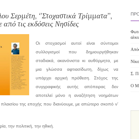
λου Σερμέτη, ‘’Στοχαστικά Τρίμματα’’,
ΠΡΌ
 από τις εκδόσεις Νησίδες
Φωτε
αλκυ
Οι στοχασμοί αυτοί είναι σύντομοι
Απόσ
συλλογισμοί που δημιουργήθηκαν
σταδιακά, ακανόνιστα κι αυθόρμητα, με
Νίκο
μια γλώσσα αφτιασίδωτη, δίχως να
Σ. Π
υπάρχει αρχική πρόθεση. Στόχος της
Ο Μί
συγγραφικής αυτής απόπειρας δεν
αποτελεί μόνο η αναζήτηση νοημάτων
υ πλαισίου της εποχής που διανύουμε, με απώτερο σκοπό ν’
ία, την πολιτική, την ηθική.