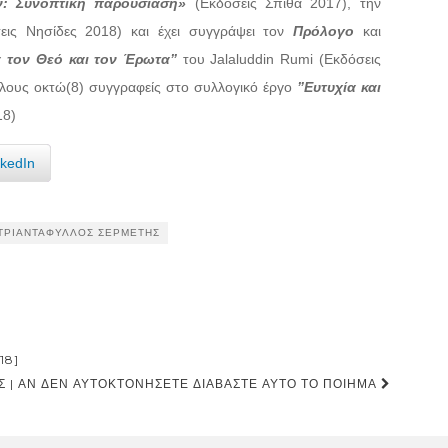
ν: Συνοπτική παρουσίαση»
(Εκδόσεις Σπίθα 2017), την
ις Νησίδες 2018) και έχει συγγράψει τον
Πρόλογο
και
α τον Θεό και τον Έρωτα”
του Jalaluddin Rumi (Εκδόσεις
άλλους οκτώ(8) συγγραφείς στο συλλογικό έργο
”Ευτυχία και
18)
nkedIn
ΤΡΙΑΝΤΆΦΥΛΛΟΣ ΣΕΡΜΈΤΗΣ
18]
 | ἌΝ ΔΈΝ ΑΥ̓ΤΟΚΤΟΝΉΣΕΤΕ ΔΙΑΒΆΣΤΕ ΑΥ̓ΤΌ ΤΌ ΠΟΊΗΜΑ