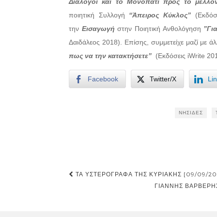
Διάλογοι και το Μονοπάτι προς το μέλλο
ποιητική Συλλογή
“Άπειρος Κύκλος”
(Εκδόσε
την
Εισαγωγή
στην Ποιητική Ανθολόγηση
”Γι
Δαιδάλεος 2018). Επίσης, συμμετείχε μαζί με 
πως να την κατακτήσετε”
(Εκδόσεις iWrite 20
Facebook
Twitter/X
Li
ΝΗΣΊΔΕΣ
Post
ΤΑ ΥΣΤΕΡΌΓΡΑΦΑ ΤΗΣ ΚΥΡΙΑΚΉΣ [09/09/20
navigation
ΓΙΆΝΝΗΣ ΒΑΡΒΈΡΗΣ