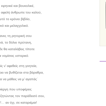
ειρηνικέ και βουκολικέ,
ι αφελή άνθρωπε του καλού,
υτό το κρόνιο βιβλίο,
ακό και μελαγχολικό.
κανες τη ρητορική σου
νά, το δόλιο πρύτανη,
δε θα καταλάβεις τίποτε
ε νομίσεις υστερικό.
ς ν’ αφεθείς στη γοητεία,
ρει να βυθίζεται στα βάραθρα,
ια να μάθεις να μ’ αγαπάς˙
ίεργη που υποφέρεις
αζητώντας τον παράδεισό σου,
… αν όχι, σε καταριέμαι!