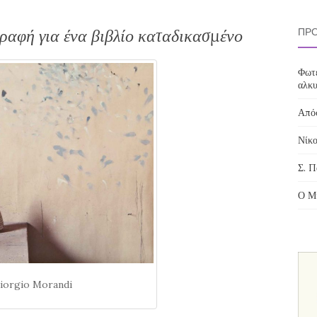
ραφή για ένα βιβλίο καταδικασμένο
ΠΡΌ
Φωτε
αλκυ
Απόσ
Νίκο
Σ. Π
Ο Μί
iorgio Morandi