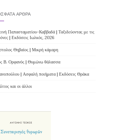
ΣΦΑΤΑ ΆΡΘΡΑ
ινή Παπασταματίου-Καββαδά | Ταξιδεύοντας με τις
όνες | Εκδόσεις Ιωλκός, 2026
τολος Θηβαίος | Μικρή κάμαρη
ς Β. Ορφανός | Θυμώνω θάλασσα
ανοπούλου | Ασφαλή ποιήματα | Εκδόσεις Θράκα
λτος και οι άλλοι