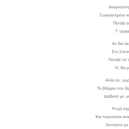
Αναγνώστη 
Συγκρατημένε κ
Πέταξε α
Τ’ οργι
Αν δεν έ
Στο Σατα
Πέταξέ το! 
Ή, θα μ
Αλλά αν, χωρί
Το βλέμμα σου ξέ
Διάβασέ με, γ
Ψυχή περ
Και πορεύεσαι αν
Λυπήσου με !