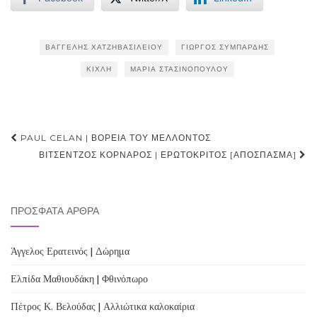
ΒΑΓΓΈΛΗΣ ΧΑΤΖΗΒΑΣΙΛΕΊΟΥ
ΓΙΏΡΓΟΣ ΣΥΜΠΆΡΔΗΣ
ΚΊΧΛΗ
ΜΑΡΊΑ ΣΤΑΣΙΝΟΠΟΎΛΟΥ
Post
PAUL CELAN | ΒΌΡΕΙΑ ΤΟΥ ΜΈΛΛΟΝΤΟΣ
navigation
ΒΙΤΣΈΝΤΖΟΣ ΚΟΡΝΆΡΟΣ | ΕΡΩΤΌΚΡΙΤΟΣ [ΑΠΌΣΠΑΣΜΑ]
ΠΡΌΣΦΑΤΑ ΆΡΘΡΑ
Άγγελος Ερατεινός | Δώρημα
Ελπίδα Μαθιουδάκη | Φθινόπωρο
Πέτρος Κ. Βελούδας | Αλλιώτικα καλοκαίρια