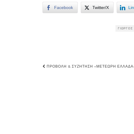
Facebook
Twitter/X
Li
ΓΙΏΡΓΟΣ
Post
ΠΡΟΒΟΛΉ & ΣΥΖΉΤΗΣΗ «ΜΕΤΈΩΡΗ ΕΛΛΆΔΑ
navigation