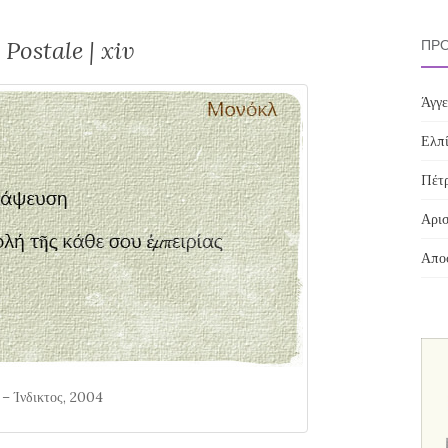
 Postale | xiv
ΠΡΌ
Άγγε
Ελπί
Πέτρ
Αρισ
Αποσ
 – Ίνδικτος, 2004