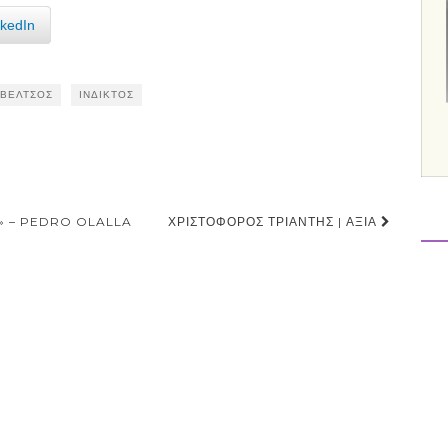
nkedIn
 ΒΈΛΤΣΟΣ
ΊΝΔΙΚΤΟΣ
» – PEDRO OLALLA
ΧΡΙΣΤΌΦΟΡΟΣ ΤΡΙΆΝΤΗΣ | ΑΞΊΑ