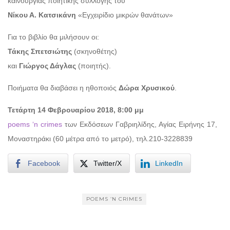
καινούργιας ποιητικής συλλογής του
Νίκου Α. Κατσικάνη
«Εγχειρίδιο μικρών θανάτων»
Για το βιβλίο θα μιλήσουν οι:
Τάκης Σπετσιώτης
(σκηνοθέτης)
και
Γιώργος Δάγλας
(ποιητής).
Ποιήματα θα διαβάσει η ηθοποιός
Δώρα Χρυσικού
.
Τετάρτη
14 Φεβρουαρίου 2018,
8:00 μμ
poems ‘n crimes
των Εκδόσεων Γαβριηλίδης, Αγίας Ειρήνης 17,
Μοναστηράκι (60 μέτρα από το μετρό), τηλ.210-3228839
Facebook
Twitter/X
LinkedIn
POEMS ‘N CRIMES