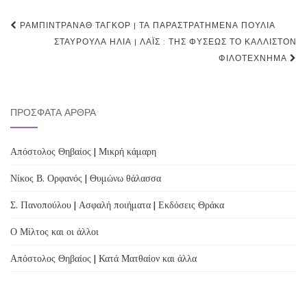
Post
ΡΑΜΠΙΝΤΡΑΝΆΘ ΤΑΓΚΌΡ | ΤΑ ΠΑΡΑΣΤΡΑΤΗΜΈΝΑ ΠΟΥΛΙΆ
navigation
ΣΤΑΥΡΟΎΛΑ ΗΛΊΑ | ΛΑΪ́Σ : ΤΗΣ ΦΎΣΕΩΣ ΤΟ ΚΆΛΛΙΣΤΟΝ
ΦΙΛΟΤΈΧΝΗΜΑ
ΠΡΌΣΦΑΤΑ ΆΡΘΡΑ
Απόστολος Θηβαίος | Μικρή κάμαρη
Νίκος Β. Ορφανός | Θυμώνω θάλασσα
Σ. Πανοπούλου | Ασφαλή ποιήματα | Εκδόσεις Θράκα
Ο Μίλτος και οι άλλοι
Απόστολος Θηβαίος | Κατά Ματθαίον και άλλα