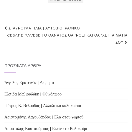
Post
ΣΤΑΥΡΟΎΛΑ ΗΛΊΑ | ΑΥΤΟΒΙΟΓΡΑΦΙΚΌ
navigation
CESARE PAVESE | Ο ΘΆΝΑΤΟΣ ΘΑ ‘ΡΘΕΙ ΚΑΙ ΘΑ ‘ΧΕΙ ΤΑ ΜΆΤΙΑ
ΣΟΥ
ΠΡΌΣΦΑΤΑ ΆΡΘΡΑ
Άγγελος Ερατεινός | Δώρημα
Ελπίδα Μαθιουδάκη | Φθινόπωρο
Πέτρος Κ. Βελούδας | Αλλιώτικα καλοκαίρια
Αριστομένης Λαγουβάρδος | Έλα στου χωριού
Αποστόλης Κουτσούμπας | Εκείνο το Καλοκαίρι