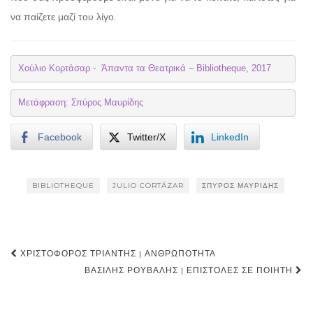
να παίζετε μαζί του λίγο.
Χούλιο Κορτάσαρ -  Άπαντα τα Θεατρικά – Bibliotheque, 2017
Μετάφραση: Σπύρος Μαυρίδης
Facebook
Twitter/X
LinkedIn
BIBLIOTHEQUE
JULIO CORTÁZAR
ΣΠΎΡΟΣ ΜΑΥΡΊΔΗΣ
Post
ΧΡΙΣΤΌΦΟΡΟΣ ΤΡΙΆΝΤΗΣ | ΑΝΘΡΩΠΌΤΗΤΑ
navigation
ΒΑΣΊΛΗΣ ΡΟΎΒΑΛΗΣ | ΕΠΙΣΤΟΛΈΣ ΣΕ ΠΟΙΗΤΉ