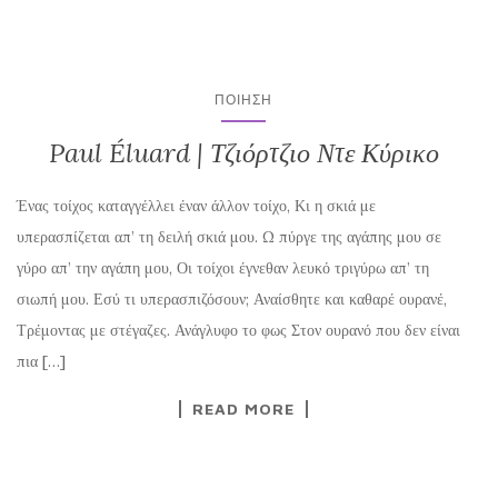
ΠΟΊΗΣΗ
Paul Éluard | Τζιόρτζιο Ντε Κύρικο
Ένας τοίχος καταγγέλλει έναν άλλον τοίχο, Κι η σκιά με
υπερασπίζεται απ’ τη δειλή σκιά μου. Ω πύργε της αγάπης μου σε
γύρο απ’ την αγάπη μου, Οι τοίχοι έγνεθαν λευκό τριγύρω απ’ τη
σιωπή μου. Εσύ τι υπερασπιζόσουν; Αναίσθητε και καθαρέ ουρανέ,
Τρέμοντας με στέγαζες. Ανάγλυφο το φως Στον ουρανό που δεν είναι
πια […]
READ MORE