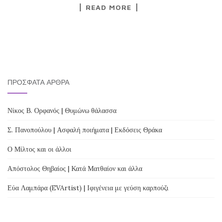
READ MORE
ΠΡΌΣΦΑΤΑ ΆΡΘΡΑ
Νίκος Β. Ορφανός | Θυμώνω θάλασσα
Σ. Πανοπούλου | Ασφαλή ποιήματα | Εκδόσεις Θράκα
Ο Μίλτος και οι άλλοι
Απόστολος Θηβαίος | Κατά Ματθαίον και άλλα
Εύα Λαμπάρα (EVArtist) | Ιφιγένεια με γεύση καρπούζι