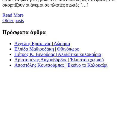
σκορπίζουν οι άνεμοι σε πλατιές σιωπές […]
Read More
Posts
Older posts
navigation
Πρόσφατα άρθρα
Άγγελος Ερατεινός | Δώρημα
Ελπίδα Μαθιουδάκη | Φθινόπωρο
Πέτρος Κ. Βελούδας | Αλλιώτικα καλοκαίρια
Αριστομένης Λαγουβάρδος | Έλα στου χωριού
Αποστόλης Κουτσούμπας | Εκείνο το Καλοκαίρι