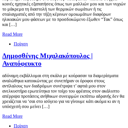
κοινές ηχητικές εξαπατήσεις όπως των μαλλιών μου και των νυχιών
το μάκρεμα τη διαστολή των θερμικών σωμάτων ή τις
σταλαγματιές από την τήξη κέρινων ομοιωμάτων διαφόρων
ηλικιακών μου φάσεων με το προσδοκώμενο έξωθεν “Τακ” όπως
και […]
Read More
Ποίηση
Δημοσθένης Μιχαλακόπουλος |
Αναπόφευκτο
αδύναμη εκβάλλομαι στη σκάλα με κούρασαν τα διαμερίσματα
αναλώθηκα κατοικώντας με συνεπήραν οι όροφοι στους
αντίλαλους των διαδρόμων συνέτριψα τ’ αφτιά μου στον
ανελκυστήρα ερωτεύτηκα τον τοίχο του φρέατος στον ακάλυπτο
απέρριψα προτάσεις ανήθικων συνειρμών εκπίπτω αδρανής δεν θα
χρειάζεται να ‘σαι στο ισόγειο για να γίνουμε κάτι ακόμα κι αν η
υπόσχεσή σου μείνει […]
Read More
Ποίηση