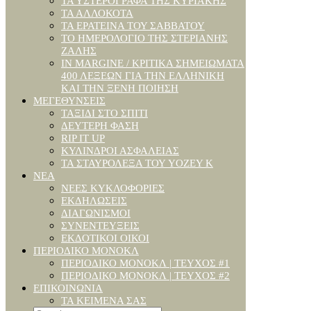
ΤΑ ΥΣΤΕΡΌΓΡΑΦΑ ΤΗΣ ΚΥΡΙΑΚΉΣ
ΤΑ ΑΛΛΌΚΟΤΑ
ΤΑ ΕΡΑΤΕΙΝΆ ΤΟΥ ΣΑΒΒΆΤΟΥ
ΤΟ ΗΜΕΡΟΛΌΓΙΟ ΤΗΣ ΣΤΕΡΙΑΝΗΣ
ΖΑΛΗΣ
IN MARGINE / ΚΡΙΤΙΚΆ ΣΗΜΕΙΏΜΑΤΑ
400 ΛΈΞΕΩΝ ΓΙΑ ΤΗΝ ΕΛΛΗΝΙΚΉ
ΚΑΙ ΤΗΝ ΞΈΝΗ ΠΟΊΗΣΗ
ΜΕΓΕΘΎΝΣΕΙΣ
ΤΑΞΊΔΙ ΣΤΟ ΣΠΊΤΙ
ΔΕΎΤΕΡΗ ΦΆΣΗ
RIP IT UP
ΚΎΛΙΝΔΡΟΙ ΑΣΦΑΛΕΊΑΣ
ΤΑ ΣΤΑΥΡΌΛΕΞΑ ΤΟΥ YOΖΕΥ Κ
ΝΈΑ
ΝΈΕΣ ΚΥΚΛΟΦΟΡΊΕΣ
ΕΚΔΗΛΏΣΕΙΣ
ΔΙΑΓΩΝΙΣΜΟΊ
ΣΥΝΕΝΤΕΎΞΕΙΣ
ΕΚΔΟΤΙΚΟΊ ΟΊΚΟΙ
ΠΕΡΙΟΔΙΚΌ ΜΟΝΌΚΛ
ΠΕΡΙΟΔΙΚΌ ΜΟΝΌΚΛ | ΤΕΎΧΟΣ #1
ΠΕΡΙΟΔΙΚΌ ΜΟΝΌΚΛ | ΤΕΎΧΟΣ #2
ΕΠΙΚΟΙΝΩΝΊΑ
ΤΑ ΚΕΊΜΕΝΆ ΣΑΣ