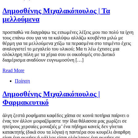
Δημοσθένης Μιχαλακόπουλος | Τα
μελλούμενα
προσπαθώ να διαγράψω τις ειπωμένες λέξεις μου πιο πολύ τα ίχνη
τους επάνω σου για να τα καλύψω αλλάζω κουβέντα μιλώ με
θέρμη για τα μελλούμενα χτίζω τα περασμένα στο τσιμέντο έχεις
αναλογιστεί το μεγαλείο του υλικού; Μα τι λέω έχτισες μια
ολόκληρη πόλη με τα χέρια σου οι οικοδομές στο Δυτικό
διαμέρισμα αναδύουν ευγνωμοσύνη […]
Read More
Ποίηση
Δημοσθένης Μιχαλακόπουλος |
Φαρμακευτικό
άλγη ζεστά ροφήματα καφέδες χάπια σε κοινά ποτήρια παίρνει ο
ένας τον άλλον μοιραζόμαστε την ίδια θάλασσα μας χωρίζει σε
ηπείρους χερσαίες μοναξιές μ’ ένα πήδημα κανείς δεν γίνεται
κατακτητής (δικά σου τα λόγια) η παντιέρα σου κουρέλι άναρθρη
είναι ένα φωνήεν ή μάλλον είσαι ολόκληρος ένα φωνήεν σε