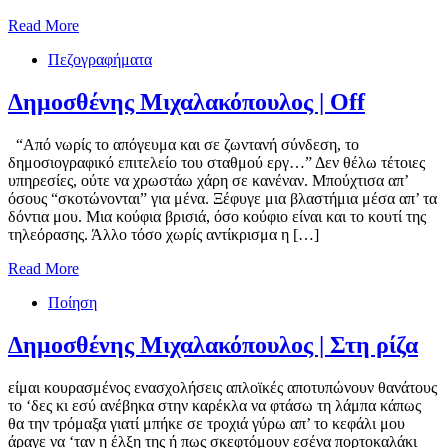
Read More
Πεζογραφήματα
Δημοσθένης Μιχαλακόπουλος | Off
“Από νωρίς το απόγευμα και σε ζωντανή σύνδεση, το
δημοσιογραφικό επιτελείο του σταθμού εργ…” Δεν θέλω τέτοιες
υπηρεσίες, ούτε να χρωστάω χάρη σε κανέναν. Μπούχτισα απ’
όσους “σκοτώνονται” για μένα. Ξέφυγε μια βλαστήμια μέσα απ’ τα
δόντια μου. Μια κούφια βρισιά, όσο κούφιο είναι και το κουτί της
τηλεόρασης. Άλλο τόσο χωρίς αντίκρισμα η […]
Read More
Ποίηση
Δημοσθένης Μιχαλακόπουλος | Στη ρίζα
είμαι κουρασμένος ενασχολήσεις απλοϊκές αποτυπώνουν θανάτους
το ‘δες κι εσύ ανέβηκα στην καρέκλα να φτάσω τη λάμπα κάπως
θα την τρόμαξα γιατί μπήκε σε τροχιά γύρω απ’ το κεφάλι μου
άραγε να ‘ταν η έλξη της ή πως σκεφτόμουν εσένα πορτοκαλάκι