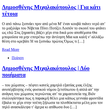
Δημοσθένης Μιχαλακόπουλος | Για κάτι
τέτοια
Ο από πάνω ξυπνάει πριν από μένα Μ’ έναν κουβά πιάνει νερό απ’
το μαξιλάρι του Νίβεται Πίνει Ποτίζει Λοιπόν το σκοινί του φτάνει
ως εδώ Στις ξηρασίες βάζει χέρι στα δικά μου αποθέματα Θα
μπορούσα να μην επιτρέπω την άντληση Μια και καλή ν’ αλλάξω
θέση στο κρεβάτι Ή να ξυπνάω πρώτος Όμως τι […]
Read More
Ποίηση
Δημοσθένης Μιχαλακόπουλος | Δύο
ποιήματα
– του χώματος – πέφτει κανείς χαμηλά εξαιτίας μιας έλξης
ανυπέρβλητης ενός φυσικού νόμου ξετσίπωτου ή απλά απ’ την
ανάγκη του χώματος περνώντας απ’ τα χαμαιτυπεία της Βιόν
συλλογίστηκα πως η παρακμή θέλει μια κάπως γενναία φροντίδα
έβαλα το χέρι στην τσέπη ξήλωσα τα πλινθόκτιστα μέλη μου τον
πηλό ανασκάλεψα τ’ άχερα κι απίθωσα δυο […]