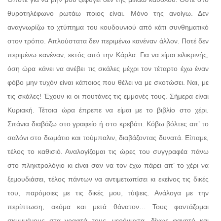
θυροτηλέφωνο ρωτάω ποιος είναι. Μόνο της ανοίγω. Δεν
αναγνωρίζω το χτύπημα του κουδουνιού από κάτι συνθηματικό
στον τρόπο. Απλούστατα δεν περιμένω κανέναν άλλον. Ποτέ δεν
περιμένω κανέναν, εκτός από την Κάρλα. Για να είμαι ειλικρινής,
όση ώρα κάνει να ανέβει τις σκάλες μέχρι τον τέταρτο έχω έναν
φόβο μην τυχόν είναι κάποιος που θέλει να με σκοτώσει. Ναι, με
τις σκάλες! Έχουν κι οι πουτάνες τις εμμονές τους. Σήμερα είναι
Κυριακή. Τέτοια ώρα έπρεπε να είμαι με το βιβλίο στο χέρι.
Σπάνια διαβάζω στο γραφείο ή στο κρεβάτι. Κόβω βόλτες απ’ το
σαλόνι στο δωμάτιο και τούμπαλιν, διαβάζοντας δυνατά. Είπαμε,
τέλος το καθισιό. Αναλογίζομαι τις ώρες του συγγραφέα πάνω
στο πληκτρολόγιο κι είναι σαν να τον έχω πάρει απ’ το χέρι να
ξεμουδιάσει, τέλος πάντων να αντιμετωπίσει κι εκείνος τις δικές
του, παρόμοιες με τις δικές μου, τύψεις. Ανάλογα με την
περίπτωση, ακόμα και μετά θάνατον… Τους φαντάζομαι
σκυμμένους στα γραφτά τους, μερόνυχτα, δίχως φαγητό και