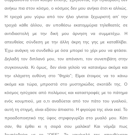
ανήκω πια στον κόσμο, ο κόσμος δεν μου ανήκει έτσι κι αλλιώς.
Η τροχιά μου γύρω από τον ήλιο γίνεται ξεχωριστή απ’ την
τροχιά κάθε άλλου, αν υποθέσω εκατομμύρια τηλεθεατές σε
αντιδιαστολή με την δική μου άρνηση να συμμετέχω. Η
απευθείας σύνδεση με την άλλη άκρη της γης με καταθλίβει.
Έχω ανάγκη να συνδεθώ με όσα μπορεί το χέρι μου να φτάσει.
Δηλαδή τον διπλανό μου, τον απέναντι, τον συνεπιβάτη στην
συγκοινωνία. Κι όμως, δεν είναι γελοίο να κατανέμω ακόμα και
την ελάχιστη ευθύνη στο “θηρίο”; Είμαι έτοιμος να το κάνω
ακόμα και τώρα, μπροστά στο μυστηριώδες σκοτάδι της. Ο
κόσμος ησύχασε από πολέμους και καταστροφές με το πάτημα
ενός κουμπιού, μα ο,τι αναδύεται από τον πάτο του γυαλιού,
αυτή τη στιγμή, είναι εξίσου άπιαστο. Η φιγούρα της είναι εκεί. Το
προειδοποιητικό της ύφος στριφογυρίζει στο μυαλό μου. Κάτι
σαν, θα έρθει κι η σειρά σου μαλάκα! Και νόμιζα πως
ξεμπέρδεψα με το “OFF”. Το χαμόγελό της απευθύνεται