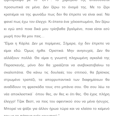
προσωπικά σε μένα. Δεν ξέρω το όνομά της. Με το ζόρι
κρατιέμαι να της φωνάξω πως δεν θα έπρεπε να είναι εκεί. Να
φανεί πως έχω τον έλεγχο. Κι έπειτα ένα χιλιοειπωμένο, δεν ξέρω
κι εγώ από ποια δικά μου τρίσβαθα βγαλμένο, ποια είσαι εσύ
μωρή που θα μου πεις…
“Είμαι η Κάρλα. Δεν με περίμενες. Σήμερα, όχι δεν έπρεπε να
είμαι εδώ. Όμως ήρθα. Οριστικά. Μην ανησυχείς. Δεν θα
αλλάξουν πολλά. Θα είμαι η γνωστή πληρωμένη αγκαλιά της
Παρασκευής, μόνο δεν θα χρειάζεται να ανεβοκατεβαίνω τα
σκαλοπάτια. Θα κάνω τις δουλειές του σπιτιού, θα βρίσκεις
στρωμένο τραπέζι, τα απορρυπαντικά των διαφημίσεων θα
αναδίδουν τη φρεσκάδα τους στο μπάνιο σου. Θα σου λέω τα
νέα αποκλειστικά˙ όπου θες, αν θες κι ότι θες. Θα έχεις πλήρη
έλεγχο! Τζακ Βεστ, να πεις του αφεντικού σου να μένει ήσυχος.
Μπορεί να ψάξει για άλλον ήρωα τώρα και να κλείσει το κείμενό
του με το πάτημα ενός κουμπιού.”