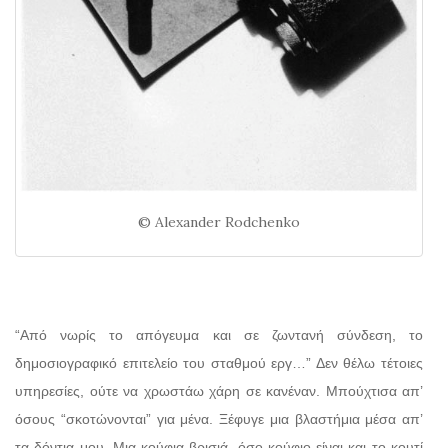
© Alexander Rodchenko
“Από νωρίς το απόγευμα και σε ζωντανή σύνδεση, το
δημοσιογραφικό επιτελείο του σταθμού εργ…” Δεν θέλω τέτοιες
υπηρεσίες, ούτε να χρωστάω χάρη σε κανέναν. Μπούχτισα απ’
όσους “σκοτώνονται” για μένα. Ξέφυγε μια βλαστήμια μέσα απ’
τα δόντια μου. Μια κούφια βρισιά, όσο κούφιο είναι και το κουτί