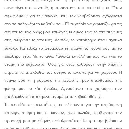
συνεπάγεται ο καναπές η προέκταση του πισινού μου. Όταν
σηκωνόμουν για την ανάγκη μου, τον κουβαλούσα αγόγγυστα
σαν το σαλιγκάρι το καβούκι του. Είναι γελοίο να γκρινιάζω για τις
συνέπειες μιας δικής μου επιλογής κι όμως είναι το πιο σύνηθες
στις ανθρώπινες αποικίες. Λοιπόν, το κατούρημα ήταν σχετικά
εύκολο. Κατέβαζα το φερμουάρ κι έπιανα το πουλί μου με το
ελεύθερο χέρι. Με το άλλο “άλλαζα κανάλι” μήπως και γίνει το
θέαμα πιο ευχάριστο. Όσο για όταν καθόμουν στην λεκάνη,
έπρεπε να απεκδυθώ τον άνθρωπο-καναπέ για να χωρέσω. Η
γύμνια μου κι η μυρωδιά της κένωσης, μου υπενθύμιζαν της
φύσης μου το κάτι ζωώδες. Αγνοούμενο στις χαράδρες των
μαξιλαριών και ποτισμένο με αμέτρητα κυβικά οθόνης.
Το σκοτάδι κι η σιωπή της με εκδικούνται για την απρόσμενη
απενεργοποίηση και το κάνουν, πώς αλλιώς, τραβώντας την
προσοχή μου με φθηνές οφθαλμαπάτες. Τα τρικ της βρίσκουν
πρόσφορο έδαφος στα εγκεφαλικά μου κύτταρα κι η τηλεόραση