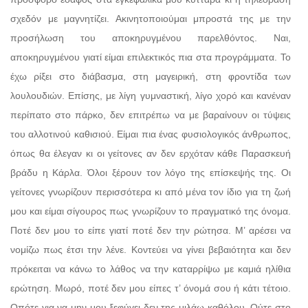
σχεδόν με μαγνητίζει. Ακινητοποιούμαι μπροστά της με την
προσήλωση του αποκηρυγμένου παρελθόντος. Ναι,
αποκηρυγμένου γιατί είμαι επιλεκτικός πια στα προγράμματα. Το
έχω ρίξει στο διάβασμα, στη μαγειρική, στη φροντίδα των
λουλουδιών. Επίσης, με λίγη γυμναστική, λίγο χορό και κανέναν
περίπατο στο πάρκο, δεν επιτρέπω να με βαραίνουν οι τύψεις
του αλλοτινού καθισιού. Είμαι πια ένας φυσιολογικός άνθρωπος,
όπως θα έλεγαν κι οι γείτονες αν δεν ερχόταν κάθε Παρασκευή
βράδυ η Κάρλα. Όλοι ξέρουν τον λόγο της επίσκεψής της. Οι
γείτονες γνωρίζουν περισσότερα κι από μένα τον ίδιο για τη ζωή
μου και είμαι σίγουρος πως γνωρίζουν το πραγματικό της όνομα.
Ποτέ δεν μου το είπε γιατί ποτέ δεν την ρώτησα. Μ’ αρέσει να
νομίζω πως έτσι την λένε. Κοντεύει να γίνει βεβαιότητα και δεν
πρόκειται να κάνω το λάθος να την καταρρίψω με καμιά ηλίθια
ερώτηση. Μωρό, ποτέ δεν μου είπες τ’ όνομά σου ή κάτι τέτοιο.
Οπότε για να μην μου ξεφύγει δεν της μιλάω καθόλου. Ούτε στο