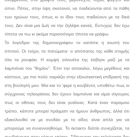
ύπνο. Πότες, στην όψη σκοτεινοί, να παιδεύονται από τα πάθη
των ηρώων τους, όπως κι οι ίδιοι τους παιδεύουν με τα δικά
τους. Δεν είναι μια ζωή να την ζηλέψει κανείς. Ευτυχώς δεν έχω
τίποτα να πω κι ακόμα περισσότερο τίποτα να γράψω.
Το λογύδριο της δημοσιογράφου το κατάπιε η σιωπή του
σπιτιού. Οι τοίχοι, τα πατώματα· ο απόπατος της κάθε στιγμής
όλα τα ρουφάει. Η κομψή σιλουέτα της έσβησε μαζί με τα
λαμπιόνια του “θηρίου”. Έτσι την αποκαλώ, λόγω μεγέθους και
κόστους, μα πιο πολύ ταιριάζει στην εξουσιαστική επίδρασή της
στη βούλησή μου. Μια και το ‘φερε η κουβέντα, υποθέτω πως οι
σύγχρονες τηλεοράσεις δεν έχουν λαμπιόνια και είμαι σίγουρος
πως οι οθόνες τους δεν είναι γυάλινες. Κατά έναν παρόμοιο
τρόπο, κάποτε μπορεί πράγματι να ήμουν άνθρωπος, άλλα ότι
εξακολουθεί να με συνδέει με το είδος είναι απλά για να
μπορούμε να συνεννοηθούμε. Το έκτακτο δελτίο συνεχίζεται, τα
συμβαίνοντα στον κόσμο επίσης. Σβήνοντας την τηλεόραση δεν