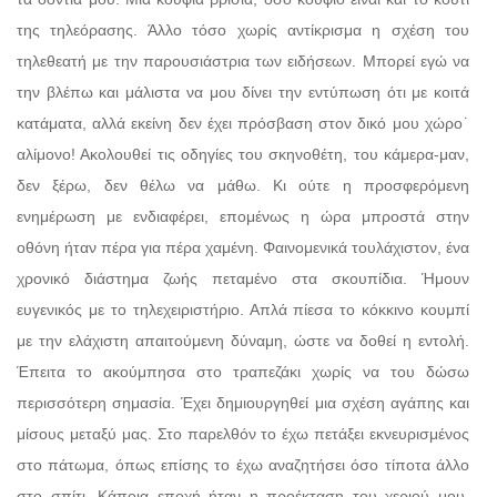
της τηλεόρασης. Άλλο τόσο χωρίς αντίκρισμα η σχέση του
τηλεθεατή με την παρουσιάστρια των ειδήσεων. Μπορεί εγώ να
την βλέπω και μάλιστα να μου δίνει την εντύπωση ότι με κοιτά
κατάματα, αλλά εκείνη δεν έχει πρόσβαση στον δικό μου χώρο˙
αλίμονο! Ακολουθεί τις οδηγίες του σκηνοθέτη, του κάμερα-μαν,
δεν ξέρω, δεν θέλω να μάθω. Κι ούτε η προσφερόμενη
ενημέρωση με ενδιαφέρει, επομένως η ώρα μπροστά στην
οθόνη ήταν πέρα για πέρα χαμένη. Φαινομενικά τουλάχιστον, ένα
χρονικό διάστημα ζωής πεταμένο στα σκουπίδια. Ήμουν
ευγενικός με το τηλεχειριστήριο. Απλά πίεσα το κόκκινο κουμπί
με την ελάχιστη απαιτούμενη δύναμη, ώστε να δοθεί η εντολή.
Έπειτα το ακούμπησα στο τραπεζάκι χωρίς να του δώσω
περισσότερη σημασία. Έχει δημιουργηθεί μια σχέση αγάπης και
μίσους μεταξύ μας. Στο παρελθόν το έχω πετάξει εκνευρισμένος
στο πάτωμα, όπως επίσης το έχω αναζητήσει όσο τίποτα άλλο
στο σπίτι. Κάποια εποχή ήταν η προέκταση του χεριού μου,