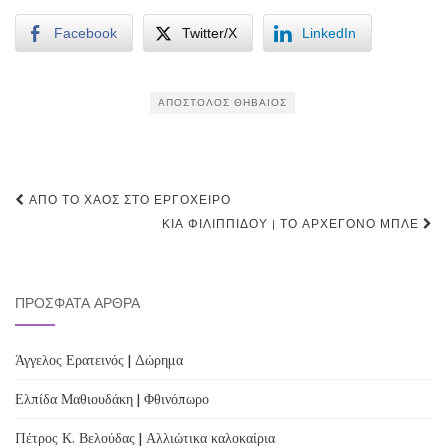
Facebook
Twitter/X
LinkedIn
ΑΠΌΣΤΟΛΟΣ ΘΗΒΑΊΟΣ
Post
ΑΠΌ ΤΟ ΧΆΟΣ ΣΤΟ ΕΡΓΌΧΕΙΡΟ
navigation
ΚΊΑ ΦΙΛΙΠΠΊΔΟΥ | ΤΟ ΑΡΧΈΓΟΝΟ ΜΠΛΕ
ΠΡΌΣΦΑΤΑ ΆΡΘΡΑ
Άγγελος Ερατεινός | Δώρημα
Ελπίδα Μαθιουδάκη | Φθινόπωρο
Πέτρος Κ. Βελούδας | Αλλιώτικα καλοκαίρια