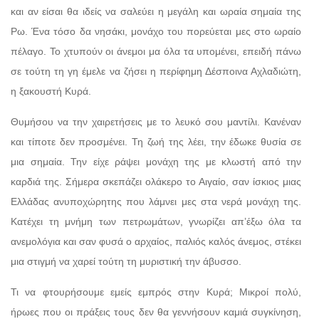
και αν είσαι θα ιδείς να σαλεύει η μεγάλη και ωραία σημαία της
Ρω. Ένα τόσο δα νησάκι, μονάχο του πορεύεται μες στο ωραίο
πέλαγο. Το χτυπούν οι άνεμοι μα όλα τα υπομένει, επειδή πάνω
σε τούτη τη γη έμελε να ζήσει η περίφημη Δέσποινα Αχλαδιώτη,
η ξακουστή Κυρά.
Θυμήσου να την χαιρετήσεις με το λευκό σου μαντίλι. Κανέναν
και τίποτε δεν προσμένει. Τη ζωή της λέει, την έδωκε θυσία σε
μια σημαία. Την είχε ράψει μονάχη της με κλωστή από την
καρδιά της. Σήμερα σκεπάζει ολάκερο το Αιγαίο, σαν ίσκιος μιας
Ελλάδας ανυποχώρητης που λάμνει μες στα νερά μονάχη της.
Κατέχει τη μνήμη των πετρωμάτων, γνωρίζει απ’έξω όλα τα
ανεμολόγια και σαν φυσά ο αρχαίος, παλιός καλός άνεμος, στέκει
μια στιγμή να χαρεί τούτη τη μυριστική την άβυσσο.
Τι να φτουρήσουμε εμείς εμπρός στην Κυρά; Μικροί πολύ,
ήρωες που οι πράξεις τους δεν θα γεννήσουν καμιά συγκίνηση,