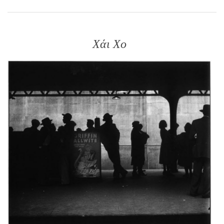
Χάι Χο