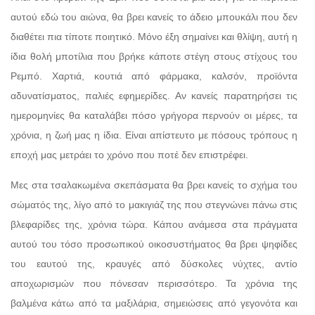
αυτού εδώ του αιώνα, θα βρει κανείς το άδειο μπουκάλι που δεν
διαθέτει πια τίποτε ποιητικό. Μόνο έξη σημαίνει και θλίψη, αυτή η
ίδια θολή μποτίλια που βρήκε κάποτε στέγη στους στίχους του
Ρεμπό. Χαρτιά, κουτιά από φάρμακα, καλσόν, προϊόντα
αδυνατίσματος, παλιές εφημερίδες. Αν κανείς παρατηρήσει τις
ημερομηνίες θα καταλάβει πόσο γρήγορα περνούν οι μέρες, τα
χρόνια, η ζωή μας η ίδια. Είναι απίστευτο με πόσους τρόπους η
εποχή μας μετράει το χρόνο που ποτέ δεν επιστρέφει.
Μες στα τσαλακωμένα σκεπάσματα θα βρει κανείς το σχήμα του
σώματός της, λίγο από το μακιγιάζ της που στεγνώνει πάνω στις
βλεφαρίδες της, χρόνια τώρα. Κάπου ανάμεσα στα πράγματα
αυτού του τόσο προσωπικού οικοσυστήματος θα βρει ψηφίδες
του εαυτού της, κραυγές από δύσκολες νύχτες, αντίο
αποχωρισμών που πόνεσαν περισσότερο. Τα χρόνια της
βαλμένα κάτω από τα μαξιλάρια, σημειώσεις από γεγονότα και