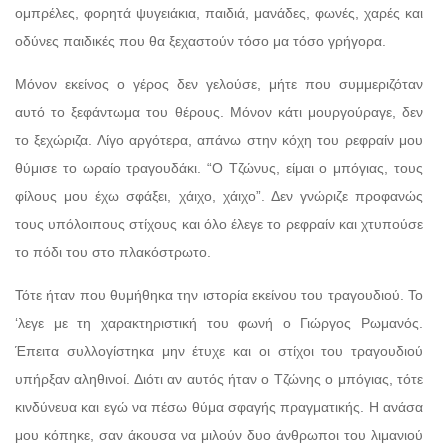
ομπρέλες, φορητά ψυγειάκια, παιδιά, μανάδες, φωνές, χαρές και
οδύνες παιδικές που θα ξεχαστούν τόσο μα τόσο γρήγορα.
Μόνον εκείνος ο γέρος δεν γελούσε, μήτε που συμμεριζόταν
αυτό το ξεφάντωμα του θέρους. Μόνον κάτι μουργούραγε, δεν
το ξεχώριζα. Λίγο αργότερα, απάνω στην κόχη του ρεφραίν μου
θύμισε το ωραίο τραγουδάκι. “Ο Τζώνυς, είμαι ο μπόγιας, τους
φίλους μου έχω σφάξει, χάιχο, χάιχο”. Δεν γνώριζε προφανώς
τους υπόλοιπους στίχους και όλο έλεγε το ρεφραίν και χτυπούσε
το πόδι του στο πλακόστρωτο.
Τότε ήταν που θυμήθηκα την ιστορία εκείνου του τραγουδιού. Το
‘λεγε με τη χαρακτηριστική του φωνή ο Γιώργος Ρωμανός.
Έπειτα συλλογίστηκα μην έτυχε και οι στίχοι του τραγουδιού
υπήρξαν αληθινοί. Διότι αν αυτός ήταν ο Τζώνης ο μπόγιας, τότε
κινδύνευα και εγώ να πέσω θύμα σφαγής πραγματικής. Η ανάσα
μου κόπηκε, σαν άκουσα να μιλούν δυο άνθρωποι του λιμανιού