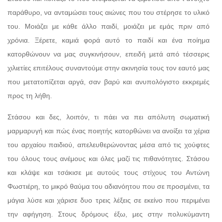
παράθυρο, να ανταμώσει τους αιώνες που του στέρησε το υλικό
του. Μοιάζει με κάθε άλλο παιδί, μοιάζει με εμάς πριν από
χρόνια. Ξέρετε, καμιά φορά αυτό το παιδί και ένα ποίημα
κατορθώνουν να μας συγκινήσουν, επειδή μετά από τέσσερις
χιλιετίες επιτέλους συναντούμε στην ακινησία τους τον εαυτό μας
που μετατοπίζεται αργά, σαν βαρύ και ανυπολόγιστο εκκρεμές
προς τη λήθη.
Στάσου και δες, λοιπόν, τι πάει να πει απόλυτη σωματική
μαρμαρυγή και πώς ένας ποιητής κατορθώνει να ανοίξει τα χέρια
του αρχαίου παιδιού, απελευθερώνοντας μέσα από τις χούφτες
του όλους τους ανέμους και όλες μαζί τις πιθανότητες. Στάσου
και κλάψε και τσάκισε με αυτούς τους στίχους του Αντώνη
Φωστιέρη, το μικρό θαύμα του αδιανόητου που σε προσμένει, τα
μάγια λύσε και χάρισε δυο τρεις λέξεις σε εκείνο που περιμένει
την αφήγηση. Στους δρόμους έξω, μες στην πολυκύμαντη