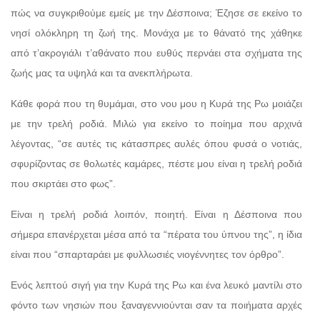
πώς να συγκριθούμε εμείς με την Δέσποινα; Έζησε σε εκείνο το
νησί ολόκληρη τη ζωή της. Μονάχα με το θάνατό της χάθηκε
από τ’ακρογιάλι τ’αθάνατο που ευθύς περνάει στα σχήματα της
ζωής μας τα υψηλά και τα ανεκπλήρωτα.
Κάθε φορά που τη θυμάμαι, στο νου μου η Κυρά της Ρω μοιάζει
με την τρελή ροδιά. Μιλώ για εκείνο το ποίημα που αρχινά
λέγοντας, “σε αυτές τις κάτασπρες αυλές όπου φυσά ο νοτιάς,
σφυρίζοντας σε θολωτές καμάρες, πέστε μου είναι η τρελή ροδιά
που σκιρτάει στο φως”.
Είναι η τρελή ροδιά λοιπόν, ποιητή. Είναι η Δέσποινα που
σήμερα επανέρχεται μέσα από τα “πέρατα του ύπνου της”, η ίδια
είναι που “σπαρταράει με φυλλωσιές νιογέννητες τον όρθρο”.
Ενός λεπτού σιγή για την Κυρά της Ρω και ένα λευκό μαντίλι στο
φόντο των νησιών που ξαναγεννιούνται σαν τα ποιήματα αρχές