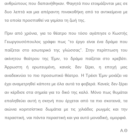
ανθρώπους που δαπανήθηκαν. Φαγητά που ετοιμάζονται μες σε
δυο λεπτά και μια απέραντη πινακοθήκη από τα αντικείμενα με
τα οποία προσπαθεί να γεμίσει τη ζωή της.
Πριν από χρόνια, για το θέατρο που τόσο αγάπησε ο Κωστής
Γεωργουσόπουλος γράφει πως “το έργο είναι ένα δράμα που
παίζεται στο εσωτερικό της γλώσσας”. Στην περίπτωση του
ακίνητου θεάτρου της Έμιν, το δράμα παίζεται στο κρεβάτι.
Άρρωστη ή ερωτευμένη, κανείς δεν ξέρει, η εποχή μας
αναδεικνύει το πιο προσωπικό θέατρο. Η Τρέισι Έμιν μοιάζει να
έχει αναμετρηθεί κάποτε με όλα αυτά τα φοβερά. Κανείς δεν ξέρει
αν κέρδισε στα σημεία για το δικό της καλό. Μόνο πως θυμάται
επαληθεύει αυτή η σκηνή που έρχεται από τα πιο σκοτεινά, τα
αιώνια κοριτσίστικα δωμάτια με τις χιλιάδες ρωγμές και την
περαστική, ναι πάντα περαστική και για αυτό μοναδική, ομορφιά.
Α.Θ