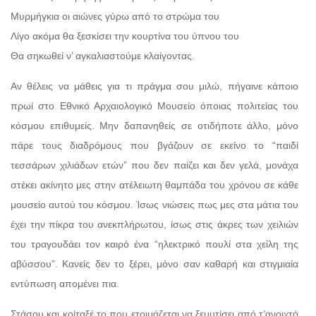
Μυρμήγκια οι αιώνες γύρω από το στρώμα του
Λίγο ακόμα θα ξεσκίσει την κουρτίνα του ύπνου του
Θα σηκωθεί ν’ αγκαλιαστούμε κλαίγοντας.
Αν θέλεις να μάθεις για τι πράγμα σου μιλώ, πήγαινε κάποιο
πρωί στο Εθνικό Αρχαιολογικό Μουσείο όποιας πολιτείας του
κόσμου επιθυμείς. Μην δαπανηθείς σε οτιδήποτε άλλο, μόνο
πάρε τους διαδρόμους που βγάζουν σε εκείνο το “παιδί
τεσσάρων χιλιάδων ετών” που δεν παίζει και δεν γελά, μονάχα
στέκει ακίνητο μες στην ατέλειωτη θαμπάδα του χρόνου σε κάθε
μουσείο αυτού του κόσμου. Ίσως νιώσεις πως μες στα μάτια του
έχει την πίκρα του ανεκπλήρωτου, ίσως στις άκρες των χειλιών
του τραγουδάει τον καιρό ένα “ηλεκτρικό πουλί στα χείλη της
αβύσσου”. Κανείς δεν το ξέρει, μόνο σαν καθαρή και στιγμιαία
εντύπωση απομένει πια.
Στάσου και κοίταξέ το που ετοιμάζεται να ξεμυτίσει από τ’ανοιχτό