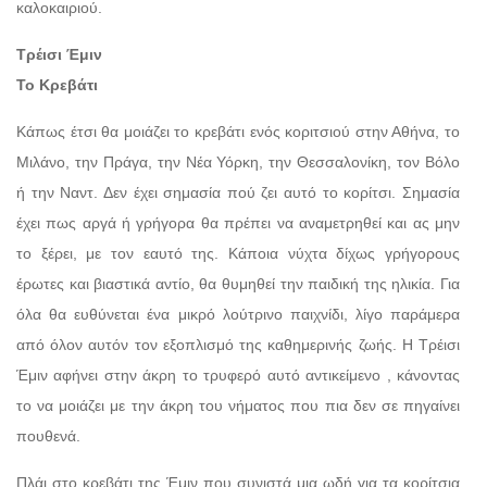
καλοκαιριού.
Τρέισι Έμιν
Το Κρεβάτι
Κάπως έτσι θα μοιάζει το κρεβάτι ενός κοριτσιού στην Αθήνα, το
Μιλάνο, την Πράγα, την Νέα Υόρκη, την Θεσσαλονίκη, τον Βόλο
ή την Ναντ. Δεν έχει σημασία πού ζει αυτό το κορίτσι. Σημασία
έχει πως αργά ή γρήγορα θα πρέπει να αναμετρηθεί και ας μην
το ξέρει, με τον εαυτό της. Κάποια νύχτα δίχως γρήγορους
έρωτες και βιαστικά αντίο, θα θυμηθεί την παιδική της ηλικία. Για
όλα θα ευθύνεται ένα μικρό λούτρινο παιχνίδι, λίγο παράμερα
από όλον αυτόν τον εξοπλισμό της καθημερινής ζωής. Η Τρέισι
Έμιν αφήνει στην άκρη το τρυφερό αυτό αντικείμενο , κάνοντας
το να μοιάζει με την άκρη του νήματος που πια δεν σε πηγαίνει
πουθενά.
Πλάι στο κρεβάτι της Έμιν που συνιστά μια ωδή για τα κορίτσια