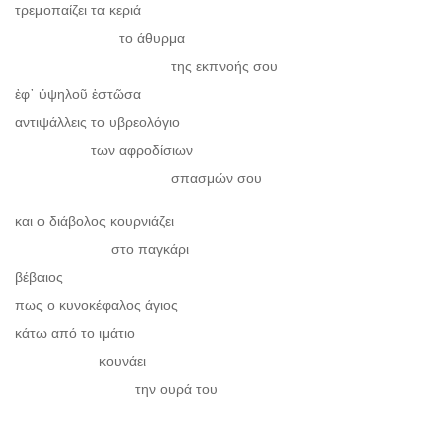
τρεμοπαίζει τα κεριά
το άθυρμα
της εκπνοής σου
ἐφ᾽ ὑψηλοῦ ἑστῶσα
αντιψάλλεις το υβρεολόγιο
των αφροδίσιων
σπασμών σου
και ο διάβολος κουρνιάζει
στο παγκάρι
βέβαιος
πως ο κυνοκέφαλος άγιος
κάτω από το ιμάτιο
κουνάει
την ουρά του