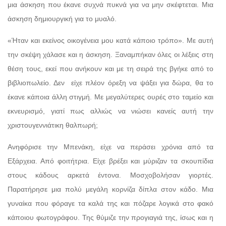
μια άσκηση που έκανε συχνά πυκνά για να μην σκέφτεται. Μια
άσκηση δημιουργική για το μυαλό.
«Ήταν και εκείνος οικογένεια μου κατά κάποιο τρόπο». Με αυτή
την σκέψη χάλασε και η άσκηση. Ξαναμπήκαν όλες οι λέξεις στη
θέση τους, εκεί που ανήκουν και με τη σειρά της βγήκε από το
βιβλιοπωλείο. Δεν
είχε πλέον όρεξη να ψάξει για δώρα, θα το
έκανε κάποια άλλη στιγμή. Με μεγαλύτερες ουρές στο ταμείο και
εκνευρισμό, γιατί πως αλλιώς να νιώσει κανείς αυτή την
χριστουγεννιάτικη θαλπωρή;
Ανηφόρισε την Μπενάκη, είχε να περάσει χρόνια από τα
Εξάρχεια. Από φοιτήτρια. Είχε βρέξει και μύριζαν τα σκουπίδια
στους κάδους αρκετά έντονα. Μοσχοβολήσαν γιορτές.
Παρατήρησε μια πολύ μεγάλη κορνίζα δίπλα στον κάδο. Μια
γυναίκα που φόραγε τα καλά της και πόζαρε λογικά στο φακό
κάποιου φωτογράφου. Της θύμιζε την προγιαγιά της, ίσως και η