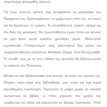
παμπόνηρη φιλομαθής αλεπού.
Για τους στενούς φίλους είχε αποφασίσει να μαγειρέψει την
Παραμονή των Χριστουγέννων, να μαζευτούν σπίτι της, να πιούν
και να ξορκίσουν το «κακό». Το οποιοδήποτε «κακό», ακόμα και
την δική της μαγειρική. Θα προσπαθούσε όμως πολύ για αυτούς
να μην φάνε αυγά ομελέτα χρονιάρες μέρες. Μελετούσε
σχολαστικά «Γαστρονόμο» τους τελευταίους δύο μήνες και
παρακολουθούσε ανελλιπώς Madame Ginger. Κάτι θα είχε μάθει.
Το ένιωθε πως με το που έπιανε την κουτάλα θα ξεδιπλωνόταν
το ταλέντο του Ρατατούη.
Μπήκε σε ένα βιβλιοπωλείο στο κέντρο, το στέκι του πρώην της.
Πήγαινε τοίχο-τοίχο στις βιβλιοθήκες, μην τυχόν και έχει καμία
ανεπιθύμητη συνάντηση. Περνούσε τα ράφια χωρίς να κοιτάζει
ουσιαστικά τα βιβλία, οι τίτλοι χόρευαν στο μυαλό της
χωρίζονταν σε λέξεις και ενώνονταν σε άκυρες προτάσεις .Ήταν