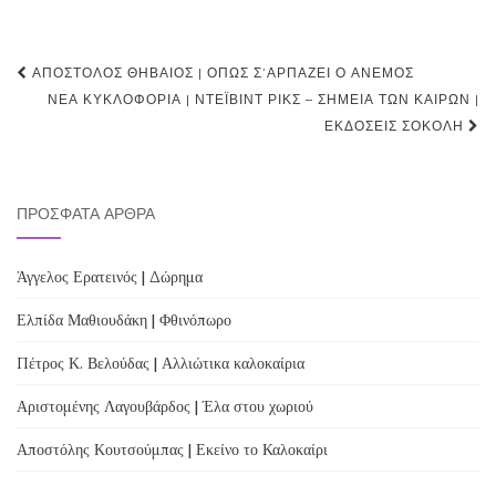
Post
ΑΠΌΣΤΟΛΟΣ ΘΗΒΑΊΟΣ | ΌΠΩΣ Σ’ΑΡΠΆΖΕΙ Ο ΆΝΕΜΟΣ
navigation
ΝΈΑ ΚΥΚΛΟΦΟΡΊΑ | ΝΤΈΙΒΙΝΤ ΡΙΚΣ – ΣΗΜΕΊΑ ΤΩΝ ΚΑΙΡΏΝ |
ΕΚΔΌΣΕΙΣ ΣΟΚΌΛΗ
ΠΡΌΣΦΑΤΑ ΆΡΘΡΑ
Άγγελος Ερατεινός | Δώρημα
Ελπίδα Μαθιουδάκη | Φθινόπωρο
Πέτρος Κ. Βελούδας | Αλλιώτικα καλοκαίρια
Αριστομένης Λαγουβάρδος | Έλα στου χωριού
Αποστόλης Κουτσούμπας | Εκείνο το Καλοκαίρι