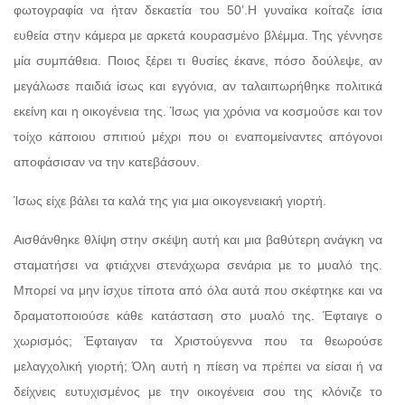
φωτογραφία να ήταν δεκαετία του 50’.Η γυναίκα κοίταζε ίσια
ευθεία στην κάμερα με αρκετά κουρασμένο βλέμμα. Της γέννησε
μία συμπάθεια. Ποιος ξέρει τι θυσίες έκανε, πόσο δούλεψε, αν
μεγάλωσε παιδιά ίσως και εγγόνια, αν ταλαιπωρήθηκε πολιτικά
εκείνη και η οικογένεια της. Ίσως για χρόνια να κοσμούσε και τον
τοίχο κάποιου σπιτιού μέχρι που οι εναπομείναντες απόγονοι
αποφάσισαν να την κατεβάσουν.
Ίσως είχε βάλει τα καλά της για μια οικογενειακή γιορτή.
Αισθάνθηκε θλίψη στην σκέψη αυτή και μια βαθύτερη ανάγκη να
σταματήσει να φτιάχνει στενάχωρα σενάρια με το μυαλό της.
Μπορεί να μην ίσχυε τίποτα από όλα αυτά που σκέφτηκε και να
δραματοποιούσε κάθε κατάσταση στο μυαλό της. Έφταιγε ο
χωρισμός; Έφταιγαν τα Χριστούγεννα που τα θεωρούσε
μελαγχολική γιορτή; Όλη αυτή η πίεση να πρέπει να είσαι ή να
δείχνεις ευτυχισμένος με την οικογένεια σου της κλόνιζε το