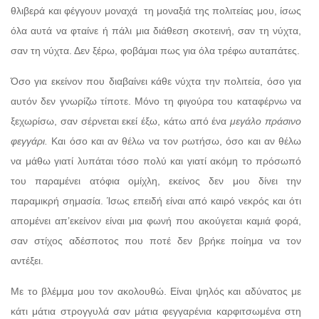
θλιβερά και φέγγουν μοναχά
τη μοναξιά της πολιτείας μου, ίσως
όλα αυτά να φταίνε ή πάλι μια διάθεση σκοτεινή, σαν τη νύχτα,
σαν τη νύχτα. Δεν ξέρω, φοβάμαι πως για όλα τρέφω αυταπάτες.
Όσο για εκείνον που διαβαίνει κάθε νύχτα την πολιτεία, όσο για
αυτόν δεν γνωρίζω τίποτε. Μόνο τη φιγούρα του καταφέρνω να
ξεχωρίσω, σαν σέρνεται εκεί έξω, κάτω από ένα
μεγάλο πράσινο
φεγγάρι.
Και όσο και αν θέλω να τον ρωτήσω, όσο και αν θέλω
να μάθω γιατί λυπάται τόσο πολύ και γιατί ακόμη το πρόσωπό
του παραμένει ατόφια ομίχλη, εκείνος δεν μου δίνει την
παραμικρή σημασία. Ίσως επειδή είναι από καιρό νεκρός και ότι
απομένει απ’εκείνον είναι μια φωνή που ακούγεται καμιά φορά,
σαν στίχος αδέσποτος που ποτέ δεν βρήκε ποίημα να τον
αντέξει.
Με το βλέμμα μου τον ακολουθώ. Είναι ψηλός και αδύνατος με
κάτι μάτια στρογγυλά σαν μάτια φεγγαρένια καρφιτσωμένα στη