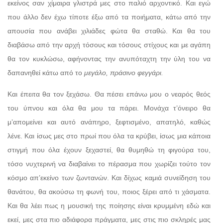
εκείνος σαν χίμαιρα γλιστρά μες στο παλιό αρχοντικό. Και εγώ
που άλλο δεν έχω τίποτε έξω από τα ποιήματα, κάτω από την
απουσία που ανάβει χιλιάδες φώτα θα σταθώ. Και θα του
διαβάσω από την αρχή τόσους και τόσους στίχους και με αγάπη
θα τον κυκλώσω, αφήνοντας την ανυπόταχτη την ύλη του να
δαπανηθεί κάτω από το
μεγάλο, πράσινο φεγγάρι.
Και έπειτα θα τον ξεχάσω. Θα πέσει επάνω μου ο νεαρός θεός
του ύπνου και όλα θα μου τα πάρει. Μονάχα τ’όνειρο θα
μ’απομείνει και αυτό ανάπηρο, ξεφτισμένο, απατηλό, καθώς
λένε. Και ίσως μες στο πρωί που όλα τα κρύβει, ίσως μια κάποια
στιγμή που όλα έχουν ξεχαστεί, θα θυμηθώ τη φιγούρα του,
τόσο νυχτερινή να διαβαίνει το πέρασμα που χωρίζει τούτο τον
κόσμο απ’εκείνο των ζωντανών. Και δίχως καμιά συνείδηση του
θανάτου, θα ακούσω τη φωνή του, ποιος ξέρει από τι χάσματα.
Και θα λέει πως η μουσική της ποίησης είναι κρυμμένη εδώ και
εκεί, μες στα πιο αδιάφορα πράγματα, μες στις πιο σκληρές μας