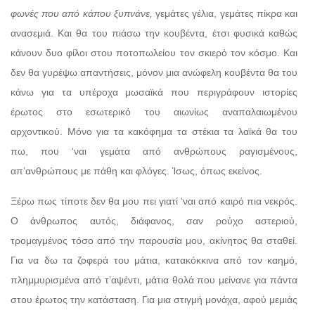
φωνές που από κάπου ξυπνάνε,
γεμάτες γέλια, γεμάτες πίκρα και
ανασεμιά. Και θα του πιάσω την κουβέντα, έτσι φυσικά καθώς
κάνουν δυο φίλοι στου ποτοπωλείου τον σκιερό τον κόσμο. Και
δεν θα γυρέψω απαντήσεις, μόνον μια ανώφελη κουβέντα θα του
κάνω για τα υπέροχα μωσαϊκά που περιγράφουν ιστορίες
έρωτος στο εσωτερικό του αιωνίως αναπαλαιωμένου
αρχοντικού. Μόνο για τα κακόφημα τα στέκια τα λαϊκά θα του
πω, που ‘ναι γεμάτα από ανθρώπους ραγισμένους,
απ’ανθρώπους με πάθη και φλόγες. Ίσως, όπως εκείνος.
Ξέρω πως τίποτε δεν θα μου πει γιατί ‘ναι από καιρό πια νεκρός.
Ο άνθρωπος αυτός, διάφανος, σαν ρούχο αστεριού,
τρομαγμένος τόσο από την παρουσία μου, ακίνητος θα σταθεί.
Για να δω τα ζοφερά του μάτια, κατακόκκινα από τον καημό,
πλημμυρισμένα από τ’αψέντι, μάτια θολά που μείνανε για πάντα
στου έρωτος την κατάσταση. Για μια στιγμή μονάχα, αφού μεμιάς