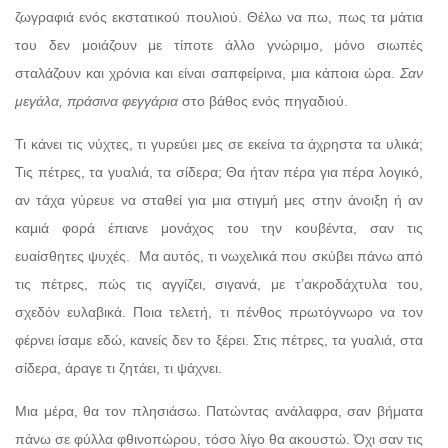
ζωγραφιά ενός εκστατικού πουλιού. Θέλω να πω, πως τα μάτια
του δεν μοιάζουν με τίποτε άλλο γνώριμο, μόνο σιωπές
σταλάζουν και χρόνια και είναι σαπφείρινα, μια κάποια ώρα.
Σαν
μεγάλα, πράσινα φεγγάρια
στο βάθος ενός πηγαδιού.
Τι κάνει τις νύχτες, τι γυρεύει μες σε εκείνα τα άχρηστα τα υλικά;
Τις πέτρες, τα γυαλιά, τα σίδερα; Θα ήταν πέρα για πέρα λογικό,
αν τάχα γύρευε να σταθεί για μια στιγμή μες στην άνοιξη ή αν
καμιά φορά έπιανε μονάχος του την κουβέντα, σαν τις
ευαίσθητες ψυχές.
Μα αυτός, τι νωχελικά που σκύβει πάνω από
τις πέτρες, πώς τις αγγίζει, σιγανά, με τ’ακροδάχτυλα του,
σχεδόν ευλαβικά. Ποια τελετή, τι πένθος πρωτόγνωρο να τον
φέρνει ίσαμε εδώ, κανείς δεν το ξέρει. Στις πέτρες, τα γυαλιά, στα
σίδερα, άραγε τι ζητάει, τι ψάχνει.
Μια μέρα, θα τον πλησιάσω. Πατώντας ανάλαφρα, σαν βήματα
πάνω σε φύλλα φθινοπώρου, τόσο λίγο θα ακουστώ. Όχι σαν τις