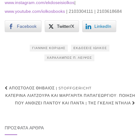
www.instagram.com/ekdoseisiolkos
|
www.youtube.com/iolkosbooks
| 2103304111 | 2103618684
Facebook
Twitter/X
LinkedIn
ΓΙΆΝΝΗΣ ΚΟΡΊΔΗΣ
ΕΚΔΌΣΕΙΣ ΙΩΛΚΌΣ
ΧΑΡΆΛΑΜΠΟΣ Π. ΛΕΙΨΌΣ
Post
ΑΠΌΣΤΟΛΟΣ ΘΗΒΑΊΟΣ | STOFFGERICHT
navigation
ΚΑΤΕΡΊΝΑ ΛΙΆΤΖΟΥΡΑ ΚΑΙ ΜΑΡΓΑΡΊΤΑ ΠΑΠΑΓΕΩΡΓΊΟΥ: ΠΟΊΗΣΗ
ΠΟΥ ΑΝΘΊΖΕΙ ΠΑΝΤΟΎ ΚΑΙ ΠΆΝΤΑ | ΤΗΣ ΓΚΈΛΗΣ ΝΤΗΛΙΆ
ΠΡΌΣΦΑΤΑ ΆΡΘΡΑ