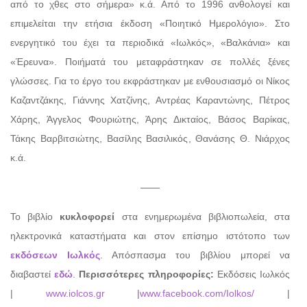
από το χθες στο σήμερα» κ.ά. Από το 1996 ανθολογεί και
επιμελείται την ετήσια έκδοση «Ποιητικό Ημερολόγιο». Στο
ενεργητικό του έχει τα περιοδικά «Ιωλκός», «Βαλκάνια» και
«Έρευνα». Ποιήματά του μεταφράστηκαν σε πολλές ξένες
γλώσσες. Για το έργο του εκφράστηκαν με ενθουσιασμό οι Νίκος
Καζαντζάκης, Γιάννης Χατζίνης, Αντρέας Καραντώνης, Πέτρος
Χάρης, Άγγελος Φουριώτης, Άρης Δικταίος, Βάσος Βαρίκας,
Τάκης Βαρβιτσιώτης, Βασίλης Βασιλικός, Θανάσης Θ. Νιάρχος
κ.ά.
——
Το βιβλίο
κυκλοφορεί
στα ενημερωμένα βιβλιοπωλεία, στα
ηλεκτρονικά καταστήματα και στον επίσημο ιστότοπο των
εκδόσεων Ιωλκός
. Απόσπασμα του βιβλίου μπορεί να
διαβαστεί
εδώ
.
Περισσότερες πληροφορίες:
Εκδόσεις Ιωλκός
|
www.iolcos.gr
|
www.facebook.com/Iolkos/
|