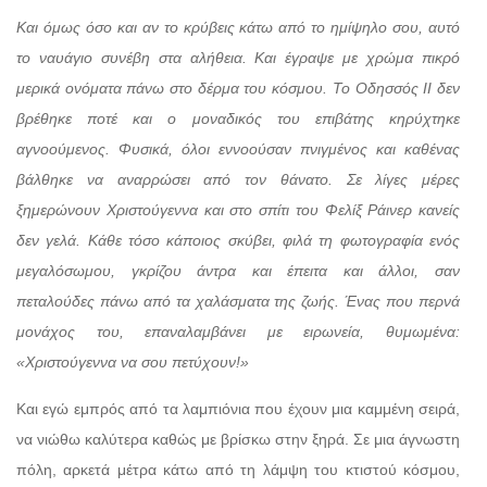
Και όμως όσο και αν το κρύβεις κάτω από το ημίψηλο σου, αυτό
το ναυάγιο συνέβη στα αλήθεια. Και έγραψε με χρώμα πικρό
μερικά ονόματα πάνω στο δέρμα του κόσμου. Το Οδησσός ΙΙ δεν
βρέθηκε ποτέ και ο μοναδικός του επιβάτης κηρύχτηκε
αγνοούμενος. Φυσικά, όλοι εννοούσαν πνιγμένος και καθένας
βάλθηκε να αναρρώσει από τον θάνατο. Σε λίγες μέρες
ξημερώνουν Χριστούγεννα και στο σπίτι του Φελίξ Ράινερ κανείς
δεν γελά. Κάθε τόσο κάποιος σκύβει, φιλά τη φωτογραφία ενός
μεγαλόσωμου, γκρίζου άντρα και έπειτα και άλλοι, σαν
πεταλούδες πάνω από τα χαλάσματα της ζωής. Ένας που περνά
μονάχος του, επαναλαμβάνει με ειρωνεία, θυμωμένα:
«Χριστούγεννα να σου πετύχουν!»
Και εγώ εμπρός από τα λαμπιόνια που έχουν μια καμμένη σειρά,
να νιώθω καλύτερα καθώς με βρίσκω στην ξηρά. Σε μια άγνωστη
πόλη, αρκετά μέτρα κάτω από τη λάμψη του κτιστού κόσμου,