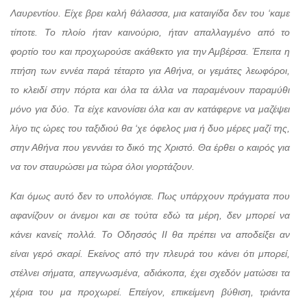
Λαυρεντίου. Είχε βρει καλή θάλασσα, μια καταιγίδα δεν του ‘καμε
τίποτε. Το πλοίο ήταν καινούριο, ήταν απαλλαγμένο από το
φορτίο του και προχωρούσε ακάθεκτο για την Αμβέρσα. Έπειτα η
πτήση των εννέα παρά τέταρτο για Αθήνα, οι γεμάτες λεωφόροι,
το κλειδί στην πόρτα και όλα τα άλλα να παραμένουν παραμύθι
μόνο για δύο. Τα είχε κανονίσει όλα και αν κατάφερνε να μαζέψει
λίγο τις ώρες του ταξιδιού θα ‘χε όφελος μια ή δυο μέρες μαζί της,
στην Αθήνα που γεννάει το δικό της Χριστό. Θα έρθει ο καιρός για
να τον σταυρώσει μα τώρα όλοι γιορτάζουν.
Και όμως αυτό δεν το υπολόγισε. Πως υπάρχουν πράγματα που
αφανίζουν οι άνεμοι και σε τούτα εδώ τα μέρη, δεν μπορεί να
κάνει κανείς πολλά. Το Οδησσός ΙΙ θα πρέπει να αποδείξει αν
είναι γερό σκαρί. Εκείνος από την πλευρά του κάνει ότι μπορεί,
στέλνει σήματα, απεγνωσμένα, αδιάκοπα, έχει σχεδόν ματώσει τα
χέρια του μα προχωρεί. Επείγον, επικείμενη βύθιση, τριάντα