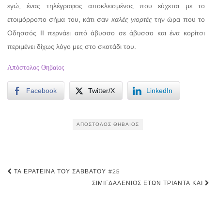
εγώ, ένας τηλέγραφος αποκλεισμένος που εύχεται με το
ετοιμόρροπο σήμα του, κάτι σαν
καλές γιορτές
την ώρα που το
Οδησσός ΙΙ περνάει από άβυσσο σε άβυσσο και ένα κορίτσι
περιμένει δίχως λόγο μες στο σκοτάδι του.
Απόστολος Θηβαίος
Facebook
Twitter/X
LinkedIn
ΑΠΌΣΤΟΛΟΣ ΘΗΒΑΊΟΣ
Post
ΤΑ ΕΡΑΤΕΙΝΆ ΤΟΥ ΣΑΒΒΆΤΟΥ #25
navigation
ΣΙΜΙΓΔΑΛΈΝΙΟΣ ΕΤΏΝ ΤΡΙΆΝΤΑ ΚΑΙ