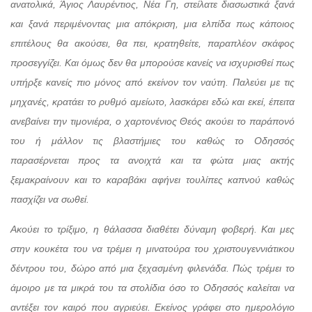
ανατολικά, Άγιος Λαυρέντιος, Νέα Γη, στείλατε διασωστικά ξανά
και ξανά περιμένοντας μια απόκριση, μια ελπίδα πως κάποιος
επιτέλους θα ακούσει, θα πει, κρατηθείτε, παραπλέον σκάφος
προσεγγίζει. Και όμως δεν θα μπορούσε κανείς να ισχυρισθεί πως
υπήρξε κανείς πιο μόνος από εκείνον τον ναύτη. Παλεύει με τις
μηχανές, κρατάει το ρυθμό αμείωτο, λασκάρει εδώ και εκεί, έπειτα
ανεβαίνει την τιμονιέρα, ο χαρτονένιος Θεός ακούει το παράπονό
του ή μάλλον τις βλαστήμιες του καθώς το Οδησσός
παρασέρνεται προς τα ανοιχτά και τα φώτα μιας ακτής
ξεμακραίνουν και το καραβάκι αφήνει τουλίπες καπνού καθώς
πασχίζει να σωθεί.
Ακούει το τρίξιμο, η θάλασσα διαθέτει δύναμη φοβερή. Και μες
στην κουκέτα του να τρέμει η μινατούρα του χριστουγεννιάτικου
δέντρου του, δώρο από μια ξεχασμένη φιλενάδα. Πώς τρέμει το
άμοιρο με τα μικρά του τα στολίδια όσο το Οδησσός καλείται να
αντέξει τον καιρό που αγριεύει. Εκείνος γράφει στο ημερολόγιο