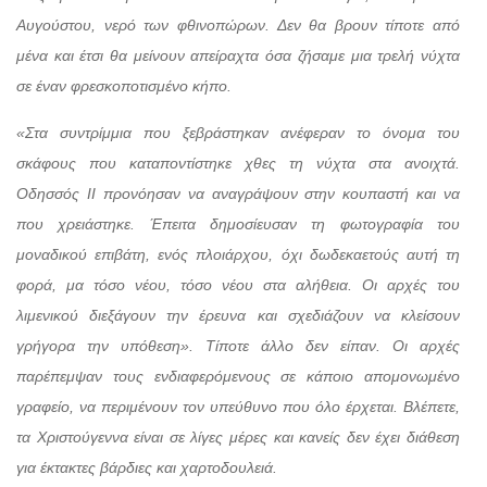
Αυγούστου, νερό των φθινοπώρων. Δεν θα βρουν τίποτε από
μένα και έτσι θα μείνουν απείραχτα όσα ζήσαμε μια τρελή νύχτα
σε έναν φρεσκοποτισμένο κήπο.
«Στα συντρίμμια που ξεβράστηκαν ανέφεραν το όνομα του
σκάφους που καταποντίστηκε χθες τη νύχτα στα ανοιχτά.
Οδησσός ΙΙ προνόησαν να αναγράψουν στην κουπαστή και να
που χρειάστηκε. Έπειτα δημοσίευσαν τη φωτογραφία του
μοναδικού επιβάτη, ενός πλοιάρχου, όχι δωδεκαετούς αυτή τη
φορά, μα τόσο νέου, τόσο νέου στα αλήθεια. Οι αρχές του
λιμενικού διεξάγουν την έρευνα και σχεδιάζουν να κλείσουν
γρήγορα την υπόθεση». Τίποτε άλλο δεν είπαν. Οι αρχές
παρέπεμψαν τους ενδιαφερόμενους σε κάποιο απομονωμένο
γραφείο, να περιμένουν τον υπεύθυνο που όλο έρχεται. Βλέπετε,
τα Χριστούγεννα είναι σε λίγες μέρες και κανείς δεν έχει διάθεση
για έκτακτες βάρδιες και χαρτοδουλειά.