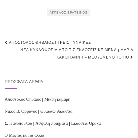
ΆΓΓΕΛΟΣ ΕΡΑΤΕΙΝΌΣ
Post
ΑΠΌΣΤΟΛΟΣ ΘΗΒΑΊΟΣ | ΤΡΕΙΣ ΓΥΝΑΊΚΕΣ
navigation
ΝΈΑ ΚΥΚΛΟΦΟΡΊΑ ΑΠΌ ΤΙΣ ΕΚΔΌΣΕΙΣ ΚΕΊΜΕΝΑ | ΜΑΡΊΑ
ΚΑΚΟΓΙΆΝΝΗ – ΜΕΘΥΣΜΈΝΟ ΤΟΠΊΟ
ΠΡΌΣΦΑΤΑ ΆΡΘΡΑ
Απόστολος Θηβαίος | Μικρή κάμαρη
Νίκος Β. Ορφανός | Θυμώνω θάλασσα
Σ. Πανοπούλου | Ασφαλή ποιήματα | Εκδόσεις Θράκα
Ο Μίλτος και οι άλλοι