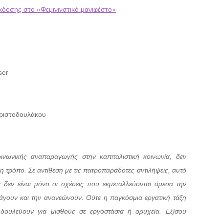
έκδοσης στο «Φεμινινστικό μανιφέστο»
ser
ριστοδουλάκου
ινωνικής αναπαραγωγής στην καπιταλιστική κοινωνία, δεν
 τρόπο. Σε αντίθεση με τις πατροπαράδοτες αντιλήψεις, αυτό
α δεν είναι μόνο οι σχέσεις που εκμεταλλεύονται άμεσα την
άγουν και την ανανεώνουν. Ούτε η παγκόσμια εργατική τάξη
 δουλεύουν για μισθούς σε εργοστάσια ή ορυχεία. Εξίσου