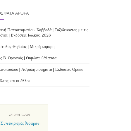
ΣΦΑΤΑ ΆΡΘΡΑ
ινή Παπασταματίου-Καββαδά | Ταξιδεύοντας με τις
όνες | Εκδόσεις Ιωλκός, 2026
τολος Θηβαίος | Μικρή κάμαρη
ς Β. Ορφανός | Θυμώνω θάλασσα
ανοπούλου | Ασφαλή ποιήματα | Εκδόσεις Θράκα
λτος και οι άλλοι