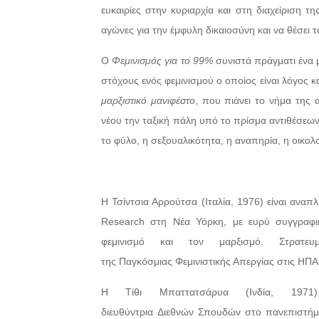
ευκαιρίες στην κυριαρχία και στη διαχείριση τ
αγώνες για την έμφυλη δικαιοσύνη και να θέσει τ
Ο
Φεμινισμός για το 99%
συνιστά πράγματι ένα μ
στόχους ενός φεμινισμού ο οποίος είναι λόγος κ
μαρξιστικό μανιφέστο
, που πιάνει το νήμα της
νέου την ταξική πάλη υπό το πρίσμα αντιθέσε
το φύλο, η σεξουαλικότητα, η αναπηρία, η οικολο
Η Τσίντσια Αρρούτσα (Ιταλία, 1976) είναι αναπ
Research στη Νέα Υόρκη, με ευρύ συγγραφικ
φεμινισμό και τον μαρξισμό. Στρατευ
της Παγκόσμιας Φεμινιστικής Απεργίας στις ΗΠΑ
Η Τίθι Μπαττατσάρυα (Ινδία, 1971)
διευθύντρια Διεθνών Σπουδών στο πανεπιστήμι