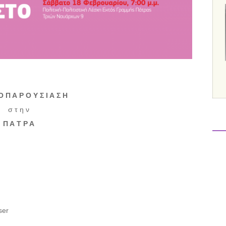
 Ο Π Α Ρ Ο Υ Σ Ι Α Σ Η
σ τ η ν
Π Α Τ Ρ Α
ser