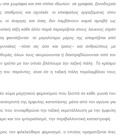
υν στα χωράφια και στα σπίτια ιδιωτών· σε γραφεία, ξενοδοχεία
ύς σταθμούς και σχολεία· οι επισφαλώς εργαζόμενες στον
ών, οι άνεργες και όσες δεν λαμβάνουν καμιά αμοιβή ως
ατική τάξη κάθε άλλο παρά περιορίζεται στους λευκούς στρέιτ
η φαντάζονται· το μεγαλύτερο μέρος της απαρτίζεται από
, γυναίκες –τόσο σις όσο και τρανς– και ανθρώπους με
επιθυμίες όλων τους ακυρώνονται ή διαστρεβλώνονται από τον
τον τρόπο με τον οποίο βλέπουμε την ταξική πάλη. Το κρίσιμο
η του παρόντος, είναι ότι
η ταξική πάλη περιλαμβάνει τους
νέο κύμα μαχητικού φεμινισμού που ξεσπά σε κάθε γωνιά του
 ανατροπή της έμφυλης καταπίεσης μέσα από τον αγώνα για
ς που συναρθρώνει την ταξική εκμετάλλευση με την έμφυλη
λεμο και τον ιμπεριαλισμό, την περιβαλλοντική καταστροφή.
ρος τον φιλελεύθερο φεμινισμό, ο οποίος οραματίζεται ίσες