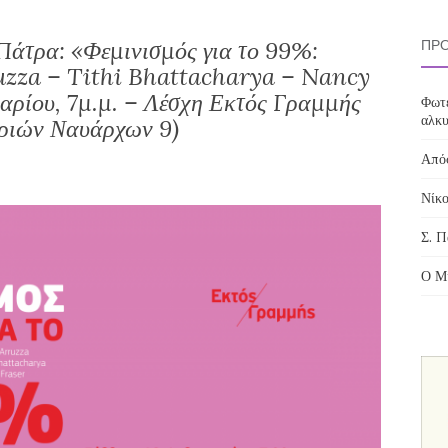
Πάτρα: «Φεμινισμός για το 99%:
ΠΡΌ
uzza – Tithi Bhattacharya – Nancy
υαρίου, 7μ.μ. – Λέσχη Εκτός Γραμμής
Φωτε
αλκυ
ριών Ναυάρχων 9)
Απόσ
Νίκο
Σ. Π
Ο Μί