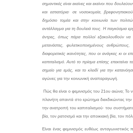
σημαντικές είναι εκείνες και εκείνοι που δουλεύο
και εστιατόρια· σε νοσοκομεία, βρεφονηπιακο
δημόσιο τομέα και στην κοινωνία των πολιτ
αντάλλαγμα για τη δουλειά τους. Η παγκόσμια εργ
άντρες, όπως πάρα πολλοί εξακολουθούν να τ
μετανάστες, φυλετικοποιημένους ανθρώπους
διαφορετικές ικανότητες, που οι ανάγκες κι οι 
καπιταλισμό. Αυτό το πρίσμα επίσης επεκτείνει 
σημείο για εμάς, και το κλειδί για την κατανόησ
αγώνες για την κοινωνική αναπαραγωγή.
Πώς θα είναι ο φεμινισμός του 21ου αιώνα; Το 
πλανήτη απαντά στο ερώτημα διεκδικώντας την
την ανατροπή του καπιταλισμού· του συστήματο
βία, τον ρατσισμό και την αποικιακή βία, τον πό
Είναι ένας φεμινισμός ευθέως ανταγωνιστικός π