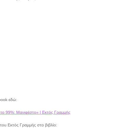
book εδώ:
 το 99%: Μανιφέστο» | Εκτός Γραμμής
του Εκτός Γραμμής στο βιβλίο: