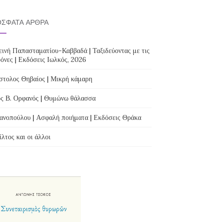
ΣΦΑΤΑ ΆΡΘΡΑ
ινή Παπασταματίου-Καββαδά | Ταξιδεύοντας με τις
όνες | Εκδόσεις Ιωλκός, 2026
τολος Θηβαίος | Μικρή κάμαρη
ς Β. Ορφανός | Θυμώνω θάλασσα
ανοπούλου | Ασφαλή ποιήματα | Εκδόσεις Θράκα
λτος και οι άλλοι