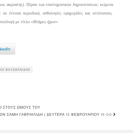
νος ακροατής). Πέραν των επιστημονικών δημοσιεύσεων, κείμενα
ί σε έντυπα περιοδικά, ανθολογίες εφημερίδες και ιστότοπους.
συλλογή με τίτλο «
Μνήμες ήχων
».
nkedIn
ΚΟΣ ΒΑΞΕΒΑΝΊΔΗΣ
Ό ΣΤΟΥΣ ΏΜΟΥΣ ΤΟΥ
ΟΝ ΣΆΜΗ ΓΑΒΡΙΗΛΊΔΗ | ΔΕΥΤΈΡΑ 13 ΦΕΒΡΟΥΑΡΊΟΥ 19:00