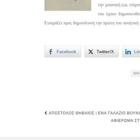
την μουσική (ως επίμο
του έχουν δημοσιευθε
Ετοιμάζει προς δημοσίευση την πρώτη του ποιητική 
Facebook
Twitter/X
Li
ΝΊ
Post
ΑΠΌΣΤΟΛΟΣ ΘΗΒΑΊΟΣ | ΈΝΑ ΓΑΛΆΖΙΟ ΒΟΥΝ
navigation
ΑΦΙΈΡΩΜΑ ΣΤ