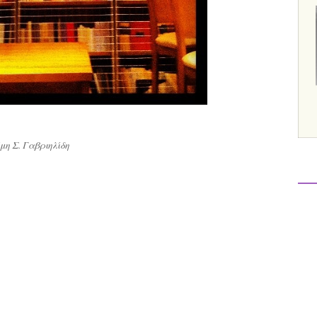
μη Σ. Γαβριηλίδη