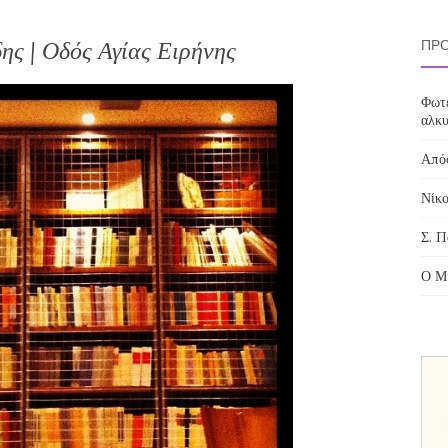
ης | Οδός Αγίας Ειρήνης
ΠΡΌ
Φωτε
αλκυ
Απόσ
Νίκο
Σ. Π
Ο Μί