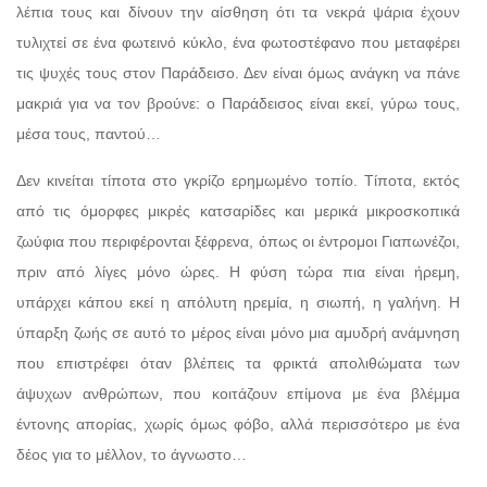
λέπια τους και δίνουν την αίσθηση ότι τα νεκρά ψάρια έχουν
τυλιχτεί σε ένα φωτεινό κύκλο, ένα φωτοστέφανο που μεταφέρει
τις ψυχές τους στον Παράδεισο. Δεν είναι όμως ανάγκη να πάνε
μακριά για να τον βρούνε: ο Παράδεισος είναι εκεί, γύρω τους,
μέσα τους, παντού…
Δεν κινείται τίποτα στο γκρίζο ερημωμένο τοπίο. Τίποτα, εκτός
από τις όμορφες μικρές κατσαρίδες και μερικά μικροσκοπικά
ζωύφια που περιφέρονται ξέφρενα, όπως οι έντρομοι Γιαπωνέζοι,
πριν από λίγες μόνο ώρες. Η φύση τώρα πια είναι ήρεμη,
υπάρχει κάπου εκεί η απόλυτη ηρεμία, η σιωπή, η γαλήνη. Η
ύπαρξη ζωής σε αυτό το μέρος είναι μόνο μια αμυδρή ανάμνηση
που επιστρέφει όταν βλέπεις τα φρικτά απολιθώματα των
άψυχων ανθρώπων, που κοιτάζουν επίμονα με ένα βλέμμα
έντονης απορίας, χωρίς όμως φόβο, αλλά περισσότερο με ένα
δέος για το μέλλον, το άγνωστο…