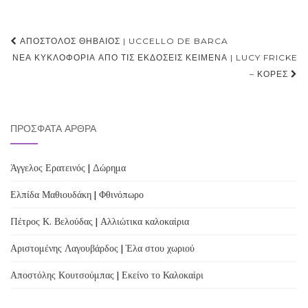
Post
ΑΠΌΣΤΟΛΟΣ ΘΗΒΑΊΟΣ | UCCELLO DE BARCA
navigation
ΝΈΑ ΚΥΚΛΟΦΟΡΊΑ ΑΠΌ ΤΙΣ ΕΚΔΌΣΕΙΣ ΚΕΊΜΕΝΑ | LUCY FRICKE
– ΚΌΡΕΣ
ΠΡΌΣΦΑΤΑ ΆΡΘΡΑ
Άγγελος Ερατεινός | Δώρημα
Ελπίδα Μαθιουδάκη | Φθινόπωρο
Πέτρος Κ. Βελούδας | Αλλιώτικα καλοκαίρια
Αριστομένης Λαγουβάρδος | Έλα στου χωριού
Αποστόλης Κουτσούμπας | Εκείνο το Καλοκαίρι