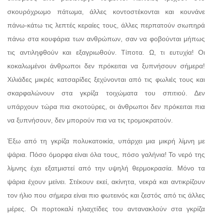
σκουρόχρωμο πάτωμα, άλλες κοντοστέκονται και κουνάνε
πάνω-κάτω τις λεπτές κεραίες τους, άλλες περπατούν σιωπηρά
πάνω στα κουφάρια των ανθρώπων, σαν να φοβούνται μήπως
τις αντιληφθούν και εξαγριωθούν. Τίποτα. Ω, τι ευτυχία! Οι
κοκαλωμένοι άνθρωποι δεν πρόκειται να ξυπνήσουν σήμερα!
Χιλιάδες μικρές κατσαρίδες ξεχύνονται από τις φωλιές τους και
σκαρφαλώνουν στα γκρίζα τοιχώματα του σπιτιού. Δεν
υπάρχουν τώρα πια σκοτούρες, οι άνθρωποι δεν πρόκειται πια
να ξυπνήσουν, δεν μπορούν πια να τις τρομοκρατούν.
Έξω από τη γκρίζα πολυκατοικία, υπάρχει μια μικρή λίμνη με
ψάρια. Πόσο όμορφα είναι όλα τους, πόσο γαλήνια! Το νερό της
λίμνης έχει εξατμιστεί από την υψηλή θερμοκρασία. Μόνο τα
ψάρια έχουν μείνει. Στέκουν εκεί, ακίνητα, νεκρά και αντικρίζουν
τον ήλιο που σήμερα είναι πιο φωτεινός και ζεστός από τις άλλες
μέρες. Οι πορτοκαλί ηλιαχτίδες του αντανακλούν στα γκρίζα