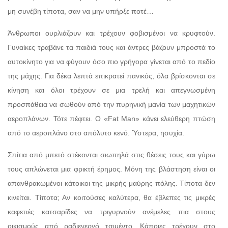
μη συνέβη τίποτα, σαν να μην υπήρξε ποτέ…
Άνθρωποι ουρλιάζουν και τρέχουν φοβισμένοι να κρυφτούν.
Γυναίκες τραβάνε τα παιδιά τους και άντρες βάζουν μπροστά το
αυτοκίνητο για να φύγουν όσο πιο γρήγορα γίνεται από το πεδίο
της μάχης. Για δέκα λεπτά επικρατεί πανικός, όλα βρίσκονται σε
κίνηση και όλοι τρέχουν σε μια τρελή και απεγνωσμένη
προσπάθεια να σωθούν από την πυρηνική μανία των μαχητικών
αεροπλάνων. Τότε πέφτει. Ο «Fat Man» κάνει ελεύθερη πτώση
από το αεροπλάνο στο απόλυτο κενό. Ύστερα, ησυχία.
Σπίτια από μπετό στέκονται σιωπηλά στις θέσεις τους και γύρω
τους απλώνεται μια φρικτή έρημος. Μόνη της βλάστηση είναι οι
απανθρακωμένοι κάτοικοι της μικρής μαύρης πόλης. Τίποτα δεν
κινείται. Τίποτα; Αν κοιτούσες καλύτερα, θα έβλεπες τις μικρές
καφετιές κατσαρίδες να τριγυρνούν ανέμελες πια στους
οικισμούς από ραδιενεργό τσιμέντο. Κάποιες τρέχουν στο