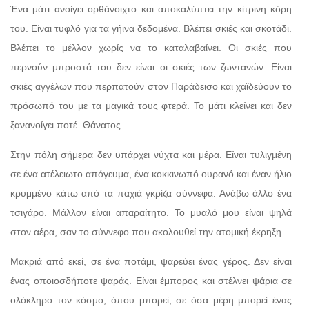
Ένα μάτι ανοίγει ορθάνοιχτο και αποκαλύπτει την κίτρινη κόρη
του. Είναι τυφλό για τα γήινα δεδομένα. Βλέπει σκιές και σκοτάδι.
Βλέπει το μέλλον χωρίς να το καταλαβαίνει. Οι σκιές που
περνούν μπροστά του δεν είναι οι σκιές των ζωντανών. Είναι
σκιές αγγέλων που περπατούν στον Παράδεισο και χαϊδεύουν το
πρόσωπό του με τα μαγικά τους φτερά. Το μάτι κλείνει και δεν
ξανανοίγει ποτέ. Θάνατος.
Στην πόλη σήμερα δεν υπάρχει νύχτα και μέρα. Είναι τυλιγμένη
σε ένα ατέλειωτο απόγευμα, ένα κοκκινωπό ουρανό και έναν ήλιο
κρυμμένο κάτω από τα παχιά γκρίζα σύννεφα. Ανάβω άλλο ένα
τσιγάρο. Μάλλον είναι απαραίτητο. Το μυαλό μου είναι ψηλά
στον αέρα, σαν το σύννεφο που ακολουθεί την ατομική έκρηξη…
Μακριά από εκεί, σε ένα ποτάμι, ψαρεύει ένας γέρος. Δεν είναι
ένας οποιοσδήποτε ψαράς. Είναι έμπορος και στέλνει ψάρια σε
ολόκληρο τον κόσμο, όπου μπορεί, σε όσα μέρη μπορεί ένας