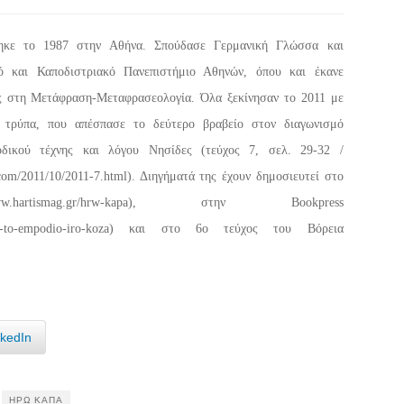
κε το 1987 στην Αθήνα. Σπούδασε Γερμανική Γλώσσα και
ό και Καποδιστριακό Πανεπιστήμιο Αθηνών, όπου και έκανε
ς στη Μετάφραση-Μεταφρασεολογία. Όλα ξεκίνησαν το 2011 με
τρύπα, που απέσπασε το δεύτερο βραβείο στον διαγωνισμό
οδικού τέχνης και λόγου Νησίδες (τεύχος 7, σελ. 29-32 /
t.com/2011/10/2011-7.html). Διηγήματά της έχουν δημοσιευτεί στο
hartismag.gr/hrw-kapa), στην Bookpress
ta/11927-to-empodio-iro-koza) και στο 6ο τεύχος του Βόρεια
nkedIn
ΗΡΏ ΚΆΠΑ