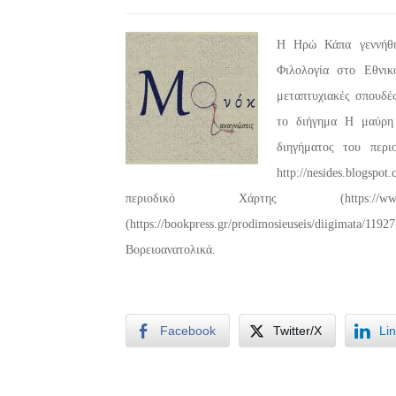
Η Ηρώ Κάπα γεννήθη
Φιλολογία στο Εθνικ
μεταπτυχιακές σπουδέ
το διήγημα Η μαύρη 
διηγήματος του περι
http://nesides.blogspo
περιοδικό Χάρτης (https://www.
(https://bookpress.gr/prodimosieuseis/diigima
Βορειοανατολικά.
Facebook
Twitter/X
Li