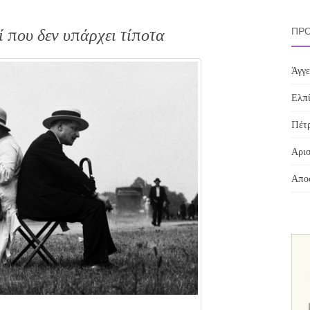
 που δεν υπάρχει τίποτα
ΠΡΌ
Άγγε
Ελπί
Πέτρ
Αρισ
Αποσ