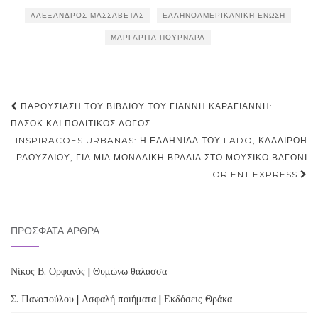
ΑΛΈΞΑΝΔΡΟΣ ΜΑΣΣΑΒΈΤΑΣ
ΕΛΛΗΝΟΑΜΕΡΙΚΑΝΙΚΉ ΈΝΩΣΗ
ΜΑΡΓΑΡΊΤΑ ΠΟΥΡΝΆΡΑ
Post
ΠΑΡΟΥΣΊΑΣΗ ΤΟΥ ΒΙΒΛΊΟΥ ΤΟΥ ΓΙΆΝΝΗ ΚΑΡΑΓΙΆΝΝΗ:
navigation
ΠΑΣΟΚ ΚΑΙ ΠΟΛΙΤΙΚΌΣ ΛΌΓΟΣ
INSPIRACOES URBANAS: Η ΕΛΛΗΝΊΔΑ ΤΟΥ FADO, ΚΑΛΛΙΡΌΗ
ΡΑΟΥΖΑΊΟΥ, ΓΙΑ ΜΊΑ ΜΟΝΑΔΙΚΉ ΒΡΑΔΙΆ ΣΤΟ ΜΟΥΣΙΚΌ ΒΑΓΌΝΙ
ORIENT EXPRESS
ΠΡΌΣΦΑΤΑ ΆΡΘΡΑ
Νίκος Β. Ορφανός | Θυμώνω θάλασσα
Σ. Πανοπούλου | Ασφαλή ποιήματα | Εκδόσεις Θράκα