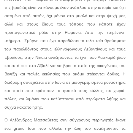
της βραδιάς είναι να κάνουμε έναν ανάπλου στην ιστορία και ό,τι
απομένει από αυτήν, όχι μόνον στο μυαλό και στην ψυχή μας
αλλά και στους ίδιους τους τόπους που κάποτε είχαν
πρωταγωνιστικό ρόλο στην Ρωμανία. Από την τσιμέντινη
-σήμερα- Σμύρνη που έχει παραδώσει τα τελευταία θραύσματα
του παρελθόντος στους ελληνόφωνους Λεβαντίνους και τους
Εβραίους, στην Νίκαια αναζητώντας τα ίχνη των Λασκαρίδηδων
και από εκεί στο Αϊβαλί για να βρει το σπίτι της οικογένειας του
Βενέζη και παλιές εκκλησίες που ακόμα στέκονται όρθιες. Η
διαδρομή συνεχίζεται στην Ιωνία σε μισογκρεμισμένα μοναστήρια
και τοπία που κράτησαν το φυσικό τους κάλλος, σε χωριά,
πόλεις και λιμάνια που καλύπτονται από στρώματα λήθης και
συχνά κακοποίησης.
Ο Αλέξανδρος Μασσαβέτας σαν σύγχρονος περιηγητής έκανε
ένα grand tour που άλλαξε την ζωή του αναζητώντας τα