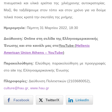
πνευματικά και υλικά ερείπια της χιλιόχρονης αυτοκρατορίας.
Μαζί, θα ταξιδέψουμε στον τόπο και στον χρόνο για να δούμε
τελικά ποιος κρατά την σκυτάλη της μνήμης.
Ημερομηνία:
Πέμπτη 31 Μαρτίου 2022, 18:30
Διεύθυνση:
Online στη σελίδα της Ελληνοαμερικανικής
Ένωσης και στο κανάλι μας στο
YouTube (
Hellenic
American Union Athens – YouTube
)
Παρακολούθηση:
Ελεύθερη παρακολούθηση με προεγγραφές
στο site της Ελληνοαμερικανικής Ένωσης
Πληροφορίες:
Διεύθυνση Πολιτιστικών (2103680052),
culture
@
hau
.
gr
,
www
.
hau
.
gr
Facebook
Twitter/X
LinkedIn