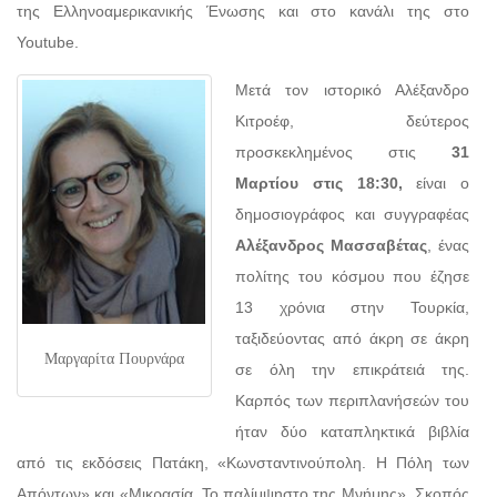
της Ελληνοαμερικανικής Ένωσης και στο κανάλι της στο
Youtube.
Μετά τον ιστορικό Αλέξανδρο
Κιτροέφ, δεύτερος
προσκεκλημένος στις
31
Μαρτίου στις 18:30,
είναι ο
δημοσιογράφος και συγγραφέας
Αλέξανδρος Μασσαβέτας
, ένας
πολίτης του κόσμου που έζησε
13 χρόνια στην Τουρκία,
ταξιδεύοντας από άκρη σε άκρη
Μαργαρίτα Πουρνάρα
σε όλη την επικράτειά της.
Καρπός των περιπλανήσεών του
ήταν δύο καταπληκτικά βιβλία
από τις εκδόσεις Πατάκη, «Κωνσταντινούπολη. Η Πόλη των
Απόντων» και «Μικρασία. Το παλίμψηστο της Μνήμης». Σκοπός