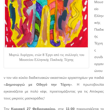
Μουσ
είο
Ελλην
ικής
Παιδικ
ής
Τέχνη
ς
Μυρτώ Λυρίγγου, ετών 8 Έργο από τις συλλογές του
συνδι
Μουσείου Ελληνικής Παιδικής Τέχνης
οργαν
ώνου
ν τον νέο κύκλο διαδικτυακών εικαστικών εργαστηρίων για παιδιά
«
Δημιουργώ με Οδηγό την Τέχνη
». Η πρωτοβουλία
εγκαινιάζεται με πολύ κέφι, προετοιμάζοντας για τις Απόκριες
τους μικρούς μασκαράδες!
Την
Κυριακή 27 Φεβρουαρίου,
στις
11:00
παρουσιάζεται το