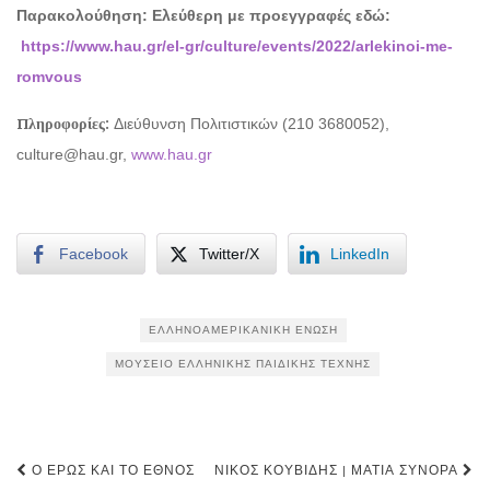
Παρακολούθηση: Eλεύθερη με προεγγραφές εδώ:
https://www.hau.gr/el-gr/culture/events/2022/arlekinoi-me-
romvous
Πληροφορίες:
Διεύθυνση Πολιτιστικών (210 3680052),
culture@hau.gr,
www.hau.gr
Facebook
Twitter/X
LinkedIn
ΕΛΛΗΝΟΑΜΕΡΙΚΑΝΙΚΉ ΈΝΩΣΗ
ΜΟΥΣΕΊΟ ΕΛΛΗΝΙΚΉΣ ΠΑΙΔΙΚΉΣ ΤΈΧΝΗΣ
Post
Ο ΈΡΩΣ ΚΑΙ ΤΟ ΈΘΝΟΣ
ΝΊΚΟΣ ΚΟΥΒΊΔΗΣ | ΜΆΤΙΑ ΣΎΝΟΡΑ