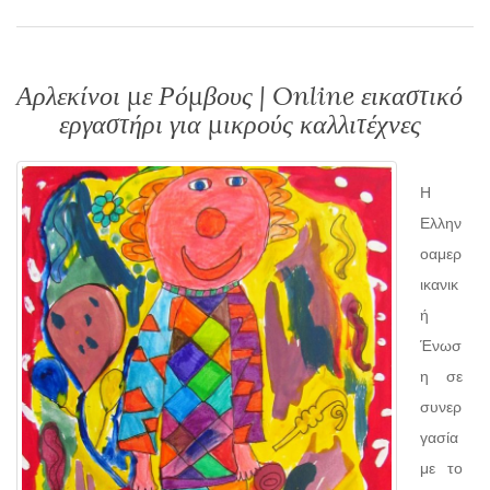
Αρλεκίνοι με Ρόμβους | Online εικαστικό
εργαστήρι για μικρούς καλλιτέχνες
Η
Ελλην
οαμερ
ικανικ
ή
Ένωσ
η σε
συνερ
γασία
με το