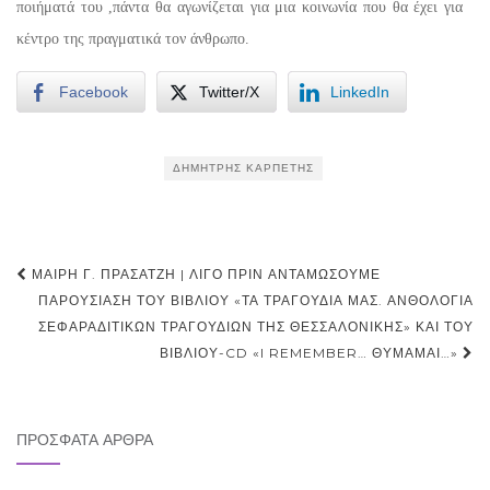
ποιήματά του ,πάντα θα αγωνίζεται για μια κοινωνία που θα έχει για
κέντρο της πραγματικά τον άνθρωπο.
Facebook
Twitter/X
LinkedIn
ΔΗΜΉΤΡΗΣ ΚΑΡΠΈΤΗΣ
Post
ΜΑΊΡΗ Γ. ΠΡΆΣΑΤΖΗ | ΛΊΓΟ ΠΡΙΝ ΑΝΤΑΜΏΣΟΥΜΕ
navigation
ΠΑΡΟΥΣΊΑΣΗ ΤΟΥ ΒΙΒΛΊΟΥ «ΤΑ ΤΡΑΓΟΎΔΙΑ ΜΑΣ. ΑΝΘΟΛΟΓΊΑ
ΣΕΦΑΡΑΔΊΤΙΚΩΝ ΤΡΑΓΟΥΔΙΏΝ ΤΗΣ ΘΕΣΣΑΛΟΝΊΚΗΣ» ΚΑΙ ΤΟΥ
ΒΙΒΛΊΟΥ-CD «I REMEMBER… ΘΥΜΑΜΑΙ…»
ΠΡΌΣΦΑΤΑ ΆΡΘΡΑ