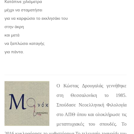
Κατάπινε χιλιόμετρα
μέχρι να σταματήσει
για να καρφώσει το εκκλησάκι του
στην άκρη
και μετά
να ξαπλώσει καταγής
για πάντα.
Ο Κώστας Δρουγαλάς γεννήθηκε
στη Θεσσαλονίκη το 1985.
Σπούδασε Νεοελληνική Φιλολογία
στο ΑΠΘ όπου και ολοκλήρωσε τις
μεταπτυχιακές του σπουδές. Το
2016 κυκλοφόρησε το μυθιστόρημα Το τελευταίο τραγούδι του