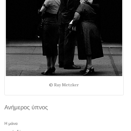
© Ray Metzker
Ανήμερος ύπνος
Η μάνα