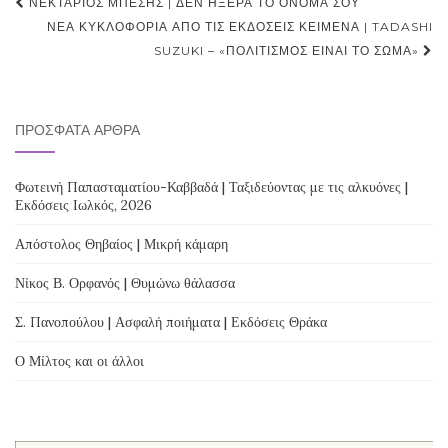
Post
ΝΕΚΤΆΡΙΟΣ ΜΠΈΣΗΣ | ΔΕΝ ΉΞΕΡΑ ΤΟ ΌΝΟΜΑ ΣΟΥ
navigation
ΝΈΑ ΚΥΚΛΟΦΟΡΊΑ ΑΠΌ ΤΙΣ ΕΚΔΌΣΕΙΣ ΚΕΊΜΕΝΑ | TADASHI
SUZUKI – «ΠΟΛΙΤΙΣΜΌΣ ΕΊΝΑΙ ΤΟ ΣΏΜΑ»
ΠΡΌΣΦΑΤΑ ΆΡΘΡΑ
Φωτεινή Παπασταματίου-Καββαδά | Ταξιδεύοντας με τις αλκυόνες |
Εκδόσεις Ιωλκός, 2026
Απόστολος Θηβαίος | Μικρή κάμαρη
Νίκος Β. Ορφανός | Θυμώνω θάλασσα
Σ. Πανοπούλου | Ασφαλή ποιήματα | Εκδόσεις Θράκα
Ο Μίλτος και οι άλλοι