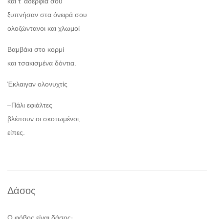
και τ’ αδέρφια σου
ξυπνήσαν στα όνειρά σου
ολοζώντανοι και χλωμοί
Βαμβάκι στο κορμί
και τσακισμένα δόντια.
Έκλαιγαν ολονυχτίς
–Πάλι εφιάλτες
βλέπουν οι σκοτωμένοι,
είπες.
Δάσος
Ο φόβος είναι δάσος·