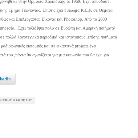
εννήθηκε στην Ορμύλια Χαλκιδικής το 1969. Έχει σπουδάσει
ίκης Τμήμα Γεωπονίας. Επίσης έχει δίπλωμα Κ.Ε.Κ σε Θέματα
αθώς και Επεξεργασίας Εικόνας και Photoshop. Από το 2000
πηρεσία. .Έχει ταξιδέψει πολύ σε Ευρώπη και Αμερική ποιήματά
σε πολλά λογοτεχνικά περιοδικά και ιστότοπους ,επίσης ποιήματά
 ραδιοφωνικές εκπομπές και σε εικαστικά projects έχει
ά του ,πάντα θα αγωνίζεται για μια κοινωνία που θα έχει για
nkedIn
ΉΤΡΗΣ ΚΑΡΠΈΤΗΣ