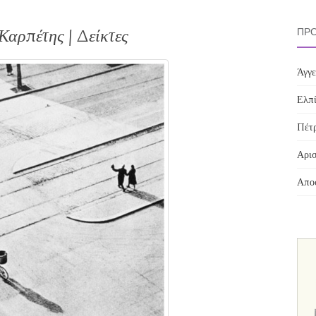
αρπέτης | Δείκτες
ΠΡΌ
Άγγε
Ελπί
Πέτρ
Αρισ
Αποσ