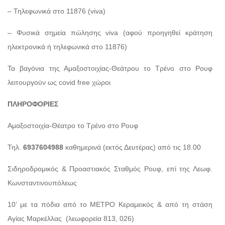
– Τηλεφωνικά στο 11876 (viva)
– Φυσικά σημεία πώλησης viva (αφού προηγηθεί κράτηση
ηλεκτρονικά ή τηλεφωνικά στο 11876)
Τα βαγόνια της Αμαξοστοιχίας-Θεάτρου το Τρένο στο Ρουφ
λειτουργούν ως covid free χώροι
ΠΛΗΡΟΦΟΡΙΕΣ
Αμαξοστοιχία-Θέατρο το Τρένο στο Ρουφ
Τηλ.
6937604988
καθημερινά (εκτός Δευτέρας) από τις 18.00
Σιδηροδρομικός & Προαστιακός Σταθμός Ρουφ, επί της Λεωφ.
Κωνσταντινουπόλεως
10’ με τα πόδια από το ΜΕΤΡΟ Κεραμεικός & από τη στάση
Αγίας Μαρκέλλας
(λεωφορεία 813, 026)