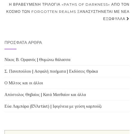
Η ΒΡΑΒΕΥΜΈΝΗ ΤΡΙΛΟΓΊΑ «PATHS OF DARKNESS» ΑΠΌ ΤΟΝ
ΚΌΣΜΟ ΤΩΝ FORGOTTEN REALMS ΞΑΝΑΣΥΣΤΉΝΕΤΑΙ ΜΕ ΝΈΑ
ΕΞΏΦΥΛΛΑ
ΠΡΌΣΦΑΤΑ ΆΡΘΡΑ
Νίκος Β. Ορφανός | Θυμώνω θάλασσα
Σ. Πανοπούλου | Ασφαλή ποιήματα | Εκδόσεις Θράκα
Ο Μίλτος και οι άλλοι
Απόστολος Θηβαίος | Κατά Ματθαίον και άλλα
Εύα Λαμπάρα (EVArtist) | Ιφιγένεια με γεύση καρπούζι