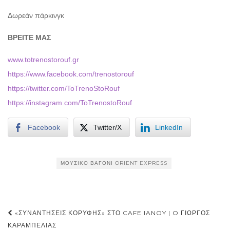
Δωρεάν πάρκινγκ
ΒΡΕΙΤΕ ΜΑΣ
www.totrenostorouf.gr
https://www.facebook.com/trenostorouf
https://twitter.com/ToTrenoStoRouf
https://instagram.com/ToTrenostoRouf
Facebook
Twitter/X
LinkedIn
ΜΟΥΣΙΚΌ ΒΑΓΌΝΙ ORIENT EXPRESS
Post
«ΣΥΝΑΝΤΉΣΕΙΣ ΚΟΡΥΦΉΣ» ΣΤΟ CAFE IANOY | O ΓΙΏΡΓΟΣ
navigation
ΚΑΡΑΜΠΕΛΙΆΣ