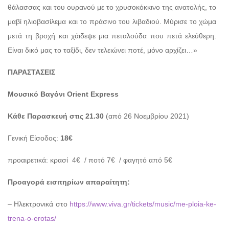
θάλασσας και του ουρανού με το χρυσοκόκκινο της ανατολής, το
μαβί ηλιοβασίλεμα και το πράσινο του λιβαδιού. Μύρισε το χώμα
μετά τη βροχή και χάιδεψε μια πεταλούδα που πετά ελεύθερη.
Είναι δικό μας το ταξίδι, δεν τελειώνει ποτέ, μόνο αρχίζει…»
ΠΑΡΑΣΤΑΣΕΙΣ
Μουσικό Βαγόνι Orient Express
Κάθε Παρασκευή στις 21.30
(από 26 Νοεμβρίου 2021)
Γενική Είσοδος:
18€
προαιρετικά: κρασί
4€
/ ποτό 7€
/ φαγητό από 5€
Προαγορά εισιτηρίων απαραίτητη:
– Ηλεκτρονικά στο
https://www.viva.gr/tickets/music/me-ploia-ke-
trena-o-erotas/