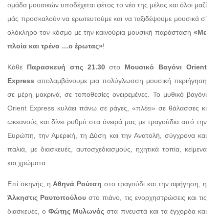
ομάδα μουσικών υποδέχεται φέτος το νέο της μέλος και όλοι μαζί
μάς προσκαλούν να ερωτευτούμε και να ταξιδέψουμε μουσικά σ’
ολόκληρο τον κόσμο με την καινούρια μουσική παράσταση
«Με
πλοία και τρένα …ο έρωτας»
!
Κάθε
Παρασκευή στις 21.30
στο
Μουσικό Βαγόνι Orient
Express
απολαμβάνουμε μια πολύγλωσση μουσική περιήγηση
σε μέρη μακρινά, σε τοποθεσίες ονειρεμένες. Το μυθικό βαγόνι
Orient Express κυλάει πάνω σε ράγες, «πλέει» σε θάλασσες κι
ωκεανούς και δίνει ρυθμό στα όνειρά μας με τραγούδια από την
Ευρώπη, την Αμερική, τη Δύση και την Ανατολή, σύγχρονα και
παλιά, με διασκευές, αυτοσχεδιασμούς, ηχητικά τοπία, κείμενα
και χρώματα.
Επί σκηνής, η
Αθηνά Ρούτση
στο τραγούδι και την αφήγηση, η
Άλκηστις Ραυτοπούλου
στο πιάνο, τις ενορχηστρώσεις και τις
διασκευές, ο
Φώτης Μυλωνάς
στα πνευστά και τα έγχορδα και