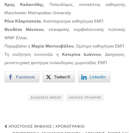
Άρης Καλαντίδης
, Πολεοδόμος, επισκέπτης καθηγητής
Manchester Metropolitan University
Ρένα Κλαμπατσέα
, Αναπληρώτρια καθηγήτρια ΕΜΠ
Θεοδότα Νάντσου
, επικεφαλής περιβαλλοντικής πολιτικής
WWF Ελλάς
Παρεμβαίνει η
Μαρία Μαντουβάλου
, Ομότιμη καθηγήτρια ΕΜΠ
Τη συζήτηση συντονίζει η
Κατερίνα Ιωάννου
, Δικηγόρος,
μεταπτυχιακή φοιτήτρια πολεοδομίας-χωροταξίας ΕΜΠ.
Facebook
Twitter/X
LinkedIn
ΕΚΔΌΣΕΙΣ ΝΉΣΟΣ
ΛΟΥΚΆΣ ΤΡΙΆΝΤΗΣ
Post
ΑΠΌΣΤΟΛΟΣ ΘΗΒΑΊΟΣ | ΧΡΟΝΟΓΡΆΦΟΙ