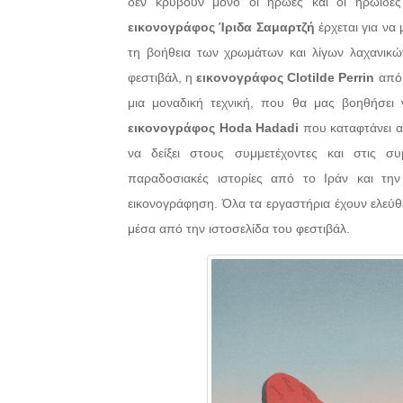
δεν κρύβουν μόνο οι ήρωες και οι ηρωίδε
εικονογράφος Ίριδα Σαμαρτζή
έρχεται για να
τη βοήθεια των χρωμάτων και λίγων λαχανικών
φεστιβάλ, η
εικονογράφος Clotilde Perrin
από 
μια μοναδική τεχνική, που θα μας βοηθήσει
εικονογράφος Hoda Hadadi
που καταφτάνει απ
να δείξει στους συμμετέχοντες και στις σ
παραδοσιακές ιστορίες από το Ιράν και τη
εικονογράφηση. Όλα τα εργαστήρια έχουν ελεύθε
μέσα από την ιστοσελίδα του φεστιβάλ.