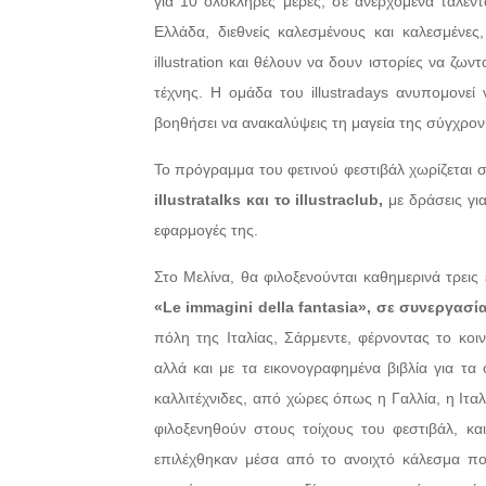
για 10 ολόκληρες μέρες, σε ανερχόμενα ταλέν
Ελλάδα, διεθνείς καλεσμένους και καλεσμέν
illustration και θέλουν να δουν ιστορίες να ζω
τέχνης. Η ομάδα του illustradays ανυπομονεί ν
βοηθήσει να ανακαλύψεις τη μαγεία της σύγχρο
Το πρόγραμμα του φετινού φεστιβάλ χωρίζεται σ
illustratalks και το illustraclub,
με δράσεις για
εφαρμογές της.
Στο Μελίνα, θα φιλοξενούνται καθημερινά τρει
«Le immagini della fantasia», σε συνεργασί
πόλη της Ιταλίας, Σάρμεντε, φέρνοντας το κοι
αλλά και με τα εικονογραφημένα βιβλία για τα
καλλιτέχνιδες, από χώρες όπως η Γαλλία, η Ιταλί
φιλοξενηθούν στους τοίχους του φεστιβάλ, κ
επιλέχθηκαν μέσα από το ανοιχτό κάλεσμα πο