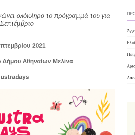
νώνει ολόκληρο το πρόγραμμά του για
ΠΡΌ
 Σεπτέμβριο
Άγγε
Ελπί
επτεμβρίου 2021
Πέτρ
ρο Δήμου Αθηναίων Μελίνα
Αρισ
lustradays
Αποσ