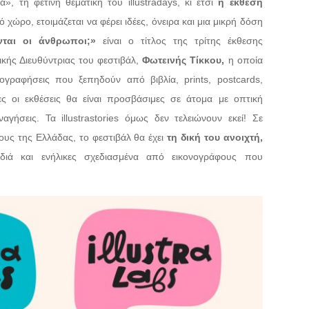
, τη φετινή θεματική του illustradays, κι έτσι
η έκθεση
ό χώρο, ετοιμάζεται να φέρει ιδέες, όνειρα και μια μικρή δόση
νται οι άνθρωποι;»
είναι ο τίτλος της τρίτης έκθεσης
ικής Διευθύντριας του φεστιβάλ,
Φωτεινής Τίκκου,
η οποία
ογραφήσεις που ξεπηδούν από βιβλία, prints, postcards,
ς οι εκθέσεις θα είναι προσβάσιμες σε άτομα με οπτική
γήσεις. Τα illustrastories όμως δεν τελειώνουν εκεί! Σε
ους της Ελλάδας, το φεστιβάλ θα έχει
τη δική του ανοιχτή,
ιδιά και ενήλικες σχεδιασμένα από εικονογράφους που