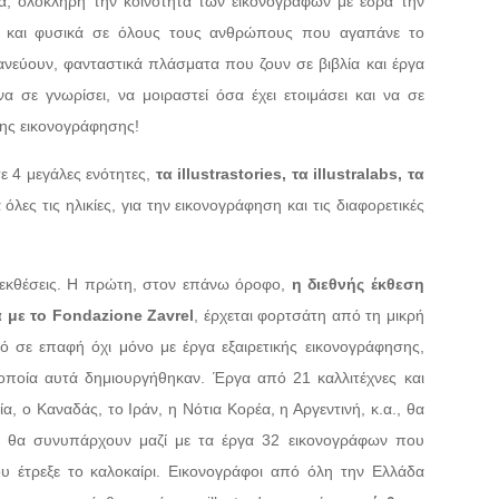
τα, ολόκληρη την κοινότητα των εικονογράφων με έδρα την
ες, και φυσικά σε όλους τους ανθρώπους που αγαπάνε το
ντανεύουν, φανταστικά πλάσματα που ζουν σε βιβλία και έργα
α σε γνωρίσει, να μοιραστεί όσα έχει ετοιμάσει και να σε
νης εικονογράφησης!
ε 4 μεγάλες ενότητες,
τα illustrastories, τα illustralabs, τα
 όλες τις ηλικίες, για την εικονογράφηση και τις διαφορετικές
ς εκθέσεις. Η πρώτη, στον επάνω όροφο,
η διεθνής έκθεση
α με το Fondazione Zavrel
, έρχεται φορτσάτη από τη μικρή
νό σε επαφή όχι μόνο με έργα εξαιρετικής εικονογράφησης,
 οποία αυτά δημιουργήθηκαν. Έργα από 21 καλλιτέχνες και
α, ο Καναδάς, το Ιράν, η Νότια Κορέα, η Αργεντινή, κ.α., θα
αι θα συνυπάρχουν μαζί με τα έργα 32 εικονογράφων που
υ έτρεξε το καλοκαίρι. Εικονογράφοι από όλη την Ελλάδα