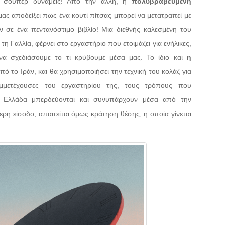
ς σούπερ δυνάμεις! Από την άλλη, η
πολυβραβευμένη
 μας αποδείξει πως ένα κουτί πίτσας μπορεί να μετατραπεί με
 σε ένα πεντανόστιμο βιβλίο! Mια διεθνής καλεσμένη του
τη Γαλλία, φέρνει στο εργαστήριο που ετοιμάζει για ενήλικες,
 να σχεδιάσουμε το τι κρύβουμε μέσα μας. Το ίδιο και
η
ό το Ιράν, και θα χρησιμοποιήσει την τεχνική του κολάζ για
υμμετέχουσες του εργαστηρίου της, τους τρόπους που
ν Ελλάδα μπερδεύονται και συνυπάρχουν μέσα από την
ρη είσοδο, απαιτείται όμως κράτηση θέσης, η οποία γίνεται