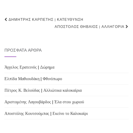
Post
ΔΗΜΉΤΡΗΣ ΚΑΡΠΈΤΗΣ | ΚΑΤΕΎΘΥΝΣΗ
navigation
ΑΠΌΣΤΟΛΟΣ ΘΗΒΑΊΟΣ | ΑΛΛΗΓΟΡΊΑ
ΠΡΌΣΦΑΤΑ ΆΡΘΡΑ
Άγγελος Ερατεινός | Δώρημα
Ελπίδα Μαθιουδάκη | Φθινόπωρο
Πέτρος Κ. Βελούδας | Αλλιώτικα καλοκαίρια
Αριστομένης Λαγουβάρδος | Έλα στου χωριού
Αποστόλης Κουτσούμπας | Εκείνο το Καλοκαίρι