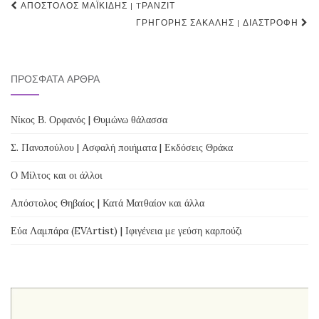
Post
ΑΠΌΣΤΟΛΟΣ ΜΑΪΚΊΔΗΣ | TΡΆΝΖΙΤ
navigation
ΓΡΗΓΌΡΗΣ ΣΑΚΑΛΉΣ | ΔΙΑΣΤΡΟΦΉ
ΠΡΌΣΦΑΤΑ ΆΡΘΡΑ
Νίκος Β. Ορφανός | Θυμώνω θάλασσα
Σ. Πανοπούλου | Ασφαλή ποιήματα | Εκδόσεις Θράκα
Ο Μίλτος και οι άλλοι
Απόστολος Θηβαίος | Κατά Ματθαίον και άλλα
Εύα Λαμπάρα (EVArtist) | Ιφιγένεια με γεύση καρπούζι