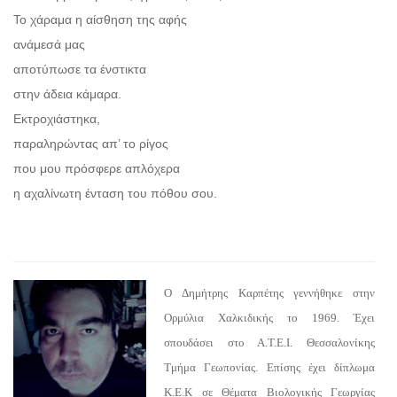
Το χάραμα η αίσθηση της αφής
ανάμεσά μας
αποτύπωσε τα ένστικτα
στην άδεια κάμαρα.
Εκτροχιάστηκα,
παραληρώντας απ’ το ρίγος
που μου πρόσφερε απλόχερα
η αχαλίνωτη ένταση του πόθου σου.
Ο Δημήτρης Καρπέτης γεννήθηκε στην
Ορμύλια Χαλκιδικής το 1969. Έχει
σπουδάσει στο Α.Τ.Ε.Ι. Θεσσαλονίκης
Τμήμα Γεωπονίας. Επίσης έχει δίπλωμα
Κ.Ε.Κ σε Θέματα Βιολογικής Γεωργίας