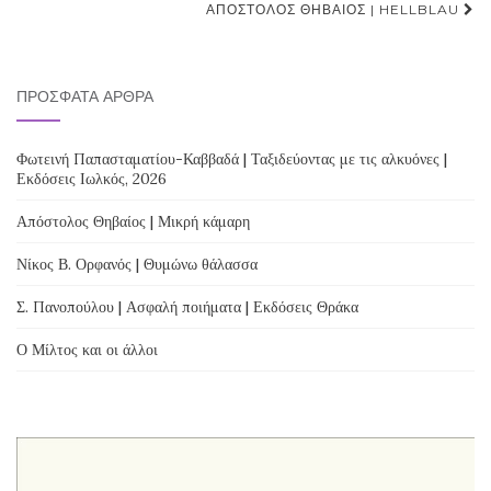
navigation
ΑΠΌΣΤΟΛΟΣ ΘΗΒΑΊΟΣ | HELLBLAU
ΠΡΌΣΦΑΤΑ ΆΡΘΡΑ
Φωτεινή Παπασταματίου-Καββαδά | Ταξιδεύοντας με τις αλκυόνες |
Εκδόσεις Ιωλκός, 2026
Απόστολος Θηβαίος | Μικρή κάμαρη
Νίκος Β. Ορφανός | Θυμώνω θάλασσα
Σ. Πανοπούλου | Ασφαλή ποιήματα | Εκδόσεις Θράκα
Ο Μίλτος και οι άλλοι