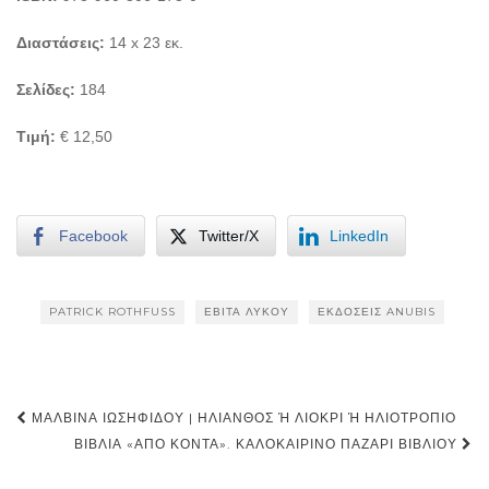
Διαστάσεις:
14 x 23 εκ.
Σελίδες:
184
Τιμή:
€ 12,50
Facebook
Twitter/X
LinkedIn
PATRICK ROTHFUSS
ΕΒΊΤΑ ΛΎΚΟΥ
ΕΚΔΌΣΕΙΣ ANUBIS
Post
ΜΑΛΒΊΝΑ ΙΩΣΗΦΊΔΟΥ | ΗΛΊΑΝΘΟΣ Ή ΛΙΌΚΡΙ Ή ΗΛΙΟΤΡΌΠΙΟ
navigation
ΒΙΒΛΊΑ «ΑΠΌ ΚΟΝΤΆ». ΚΑΛΟΚΑΙΡΙΝΌ ΠΑΖΆΡΙ ΒΙΒΛΊΟΥ