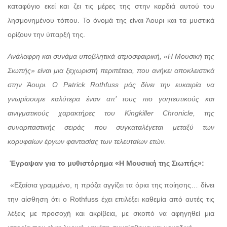
καταφύγιο εκεί και ζει τις μέρες της στην καρδιά αυτού του
λησμονημένου τόπου. Το όνομά της είναι Άουρι και τα μυστικά
ορίζουν την ύπαρξή της.
Ανάλαφρη και συνάμα υποβλητικά ατμοσφαιρική, «Η Μουσική της
Σιωπής» είναι μια ξεχωριστή περιπέτεια, που ανήκει αποκλειστικά
στην Άουρι. Ο Patrick Rothfuss μάς δίνει την ευκαιρία να
γνωρίσουμε καλύτερα έναν απ’ τους πιο γοητευτικούς και
αινιγματικούς χαρακτήρες του Kingkiller Chronicle, της
συναρπαστικής σειράς που συγκαταλέγεται μεταξύ των
κορυφαίων έργων φαντασίας των τελευταίων ετών.
Έγραψαν για το μυθιστόρημα «Η Μουσική της Σιωπής»:
«Εξαίσια γραμμένο, η πρόζα αγγίζει τα όρια της ποίησης… δίνει
την αίσθηση ότι ο Rothfuss έχει επιλέξει καθεμία από αυτές τις
λέξεις με προσοχή και ακρίβεια, με σκοπό να αφηγηθεί μια