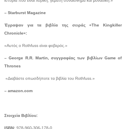
ιστορία που είναι λυρική, γεμάτη συναίσθημα και μοναδική.»
– Starburst Magazine
Έγραψαν για τα βιβλία της σειράς «The Kingkiller
Chronicle»:
«Αυτός ο Rothfuss είναι φοβερός.»
– George R.R. Martin,
συγγραφέας
των
βιβλίων
Game of
Thrones
«Διαβάστε οπωσδήποτε τα βιβλία του Rothfuss.»
– amazon.com
Στοιχεία Βιβλίου:
ISBN:
978-960-306-178-0