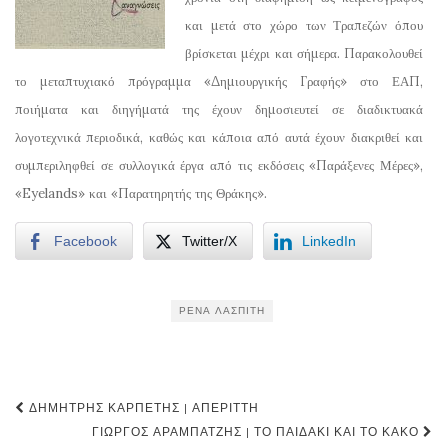
και μετά στο χώρο των Τραπεζών όπου
βρίσκεται μέχρι και σήμερα. Παρακολουθεί
το μεταπτυχιακό πρόγραμμα «Δημιουργικής Γραφής» στο ΕΑΠ,
ποιήματα και διηγήματά της έχουν δημοσιευτεί σε διαδικτυακά
λογοτεχνικά περιοδικά, καθώς και κάποια από αυτά έχουν διακριθεί και
συμπεριληφθεί σε συλλογικά έργα από τις εκδόσεις «Παράξενες Μέρες»,
«Eyelands» και «Παρατηρητής της Θράκης».
Facebook
Twitter/X
LinkedIn
ΡΈΝΑ ΛΑΣΠΊΤΗ
Post
ΔΗΜΉΤΡΗΣ ΚΑΡΠΈΤΗΣ | ΑΠΈΡΙΤΤΗ
navigation
ΓΙΏΡΓΟΣ ΑΡΑΜΠΑΤΖΉΣ | ΤΟ ΠΑΙΔΆΚΙ ΚΑΙ ΤΟ ΚΑΚΌ