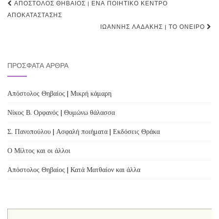
Post
ΑΠΌΣΤΟΛΟΣ ΘΗΒΑΊΟΣ | ΈΝΑ ΠΟΙΗΤΙΚΌ ΚΈΝΤΡΟ
navigation
ΑΠΟΚΑΤΆΣΤΑΣΗΣ
ΙΩΆΝΝΗΣ ΛΑΔΆΚΗΣ | ΤΟ ΌΝΕΙΡΟ
ΠΡΌΣΦΑΤΑ ΆΡΘΡΑ
Απόστολος Θηβαίος | Μικρή κάμαρη
Νίκος Β. Ορφανός | Θυμώνω θάλασσα
Σ. Πανοπούλου | Ασφαλή ποιήματα | Εκδόσεις Θράκα
Ο Μίλτος και οι άλλοι
Απόστολος Θηβαίος | Κατά Ματθαίον και άλλα