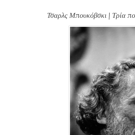
Τσαρλς Μπουκόβσκι | Τρία πο