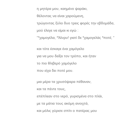
η μητέρα μου, καημένο ψαράκι,
θέλοντας να είναι χαρούμενη,
τρώγοντας ξύλο δυο τρεις φορές την εβδομάδα,
μού έλεγε να είμαι κι εγώ :
“*χαμογέλα, *Χένρυ! γιατί δε *χαμογελάς *ποτέ; “
και τότε έσκαγε ένα χαμόγελο
για να μου δείξει τον τρόπο, και ήταν
το πιο θλιβερό χαμόγελο
που είχα δει ποτέ μου.
μια μέρα τα χρυσόψαρα πέθαναν,
και τα πέντε τους,
επέπλεαν στο νερό, γυρισμένα στο πλάι,
με τα μάτια τους ακόμη ανοιχτά,
και μόλις γύρισε σπίτι ο πατέρας μου