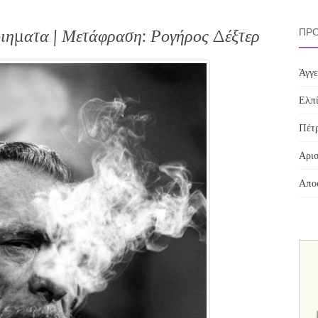
ιηματα | Μετάφραση: Ρογήρος Δέξτερ
ΠΡΌ
Άγγε
Ελπί
Πέτρ
Αρισ
Αποσ