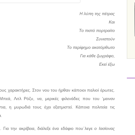
Η λύπη της πέτρας
Και
Το πιστό πορτραίτο
Συνιστούν
Το περίφημο ακατόρθωτο
Για κάθε ζωγράφο,
Εκεί έξω
 τους χαρακτήρες. Στον νου του ήρθαν κάποιοι παλιοί έρωτες.
Μπεά, Λιτλ Ρόζυ, να, μερικές φιλενάδες που του ‘μειναν
ια, η μυρωδιά τους έχει εξατμιστεί. Κάποια πολιτεία τις
α.
. Για την ακρίβεια, διάλεξε ένα εδάφιο που΄λεγε
ο Ιασίονας