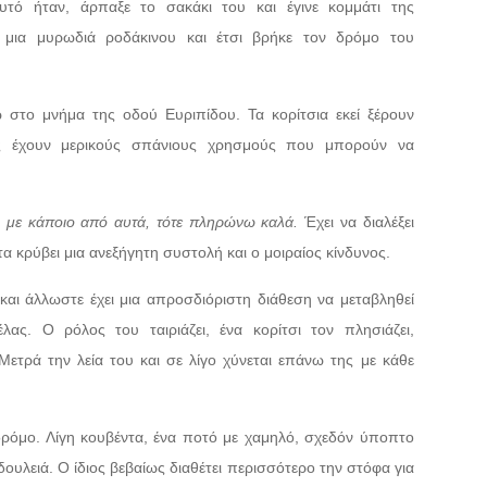
υτό ήταν, άρπαξε το σακάκι του και έγινε κομμάτι της
 μια μυρωδιά ροδάκινου και έτσι βρήκε τον δρόμο του
στο μνήμα της οδού Ευριπίδου. Τα κορίτσια εκεί ξέρουν
υς έχουν μερικούς σπάνιους χρησμούς που μπορούν να
ι με κάποιο από αυτά, τότε πληρώνω καλά.
Έχει να διαλέξει
τα κρύβει μια ανεξήγητη συστολή και ο μοιραίος κίνδυνος.
ο και άλλωστε έχει μια απροσδιόριστη διάθεση να μεταβληθεί
ας. Ο ρόλος του ταιριάζει, ένα κορίτσι τον πλησιάζει,
ετρά την λεία του και σε λίγο χύνεται επάνω της με κάθε
δρόμο. Λίγη κουβέντα, ένα ποτό με χαμηλό, σχεδόν ύποπτο
δουλειά. Ο ίδιος βεβαίως διαθέτει περισσότερο την στόφα για