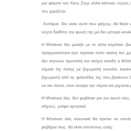
μια φάρσα του Χανς Ζαχς αλλά κάποιες νύχτες κ
του χαρίζεται.
Λυπάμαι, δεν είσαι αυτό που ψάχνω, θα΄θελα
νύχτα διαθέτει την φωνή της μα δεν μπορεί κανείς
Η Μπιάνκα δεν μοιάζει με τα άλλα κορίτσια. Δ
πραγματικότητα έχει περάσει πολύ εκείνη την χ
δεν σηκώνει προστάτη και ακόμη επειδή η Μπιάνκ
σημεία της πόλης με ξεχωριστή ευκολία, κανένα
ξεχωριστή από τις φιλενάδες της που βγαίνουν 
να πει τίποτε, όταν ανοίγει την πόρτα και ρίχνετ
Η Μπιάνκα λέει, δεν φοβάσαι για τον εαυτό σου;
στίχους, γνέφει αρνητικά.
Η Μπιάνκα λέει, κανονικά θα πρέπει να υπολ
φοβάμαι πως θα είσαι απολύτως υγιής.