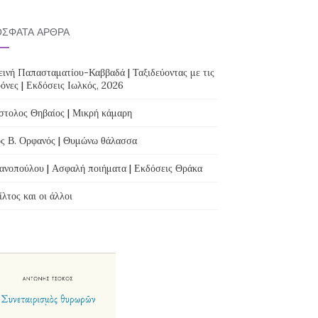
ΣΦΑΤΑ ΆΡΘΡΑ
ινή Παπασταματίου-Καββαδά | Ταξιδεύοντας με τις
όνες | Εκδόσεις Ιωλκός, 2026
τολος Θηβαίος | Μικρή κάμαρη
ς Β. Ορφανός | Θυμώνω θάλασσα
ανοπούλου | Ασφαλή ποιήματα | Εκδόσεις Θράκα
λτος και οι άλλοι