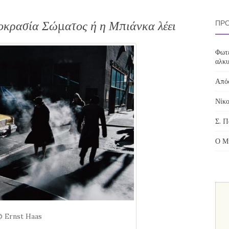
οκρασία Σώματος ή η Μπιάνκα λέει
ΠΡΌ
Φωτε
αλκυ
Απόσ
Νίκο
Σ. Π
Ο Μί
 Ernst Haas