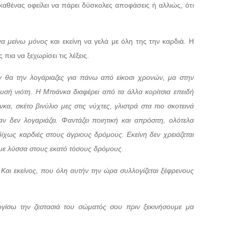
αθένας οφείλει να πάρει δύσκολες αποφάσεις ή αλλιώς, ότι
 να μείνω μόνος
και εκείνη να γελά με όλη της την καρδιά. Η
 πια να ξεχωρίσει τις λέξεις.
εν θα την λογάριαζες για πάνω από είκοσι χρονών, μα στην
ρυσή νιότη. Η Μπιάνκα διαφέρει από τα άλλα κορίτσια επειδή
α, σκέτο βινύλιο μες στις νύχτες, γλιστρά στα πιο σκοτεινά
ν δεν λογαριάζει. Φαντάζει ποιητική και απρόσιτη, ολότελα
δίχως καρδιές στους άγριους δρόμους. Εκείνη δεν χρειάζεται
αι με λύσσα στους εκατό τόσους δρόμους.
 Και εκείνος, που όλη αυτήν την ώρα συλλογίζεται ξέφρενους
ογίσω την ζεστασιά του σώματός σου πριν ξεκινήσουμε μα