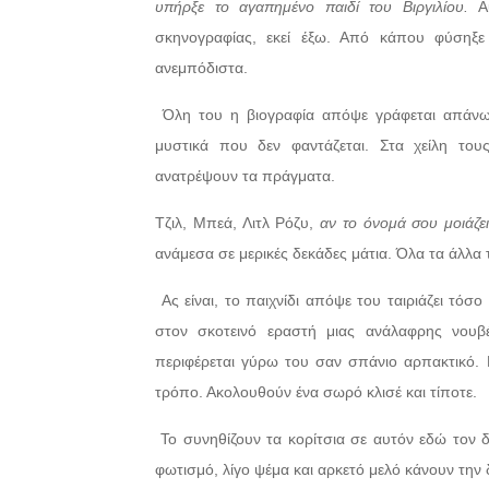
υπήρξε το αγαπημένο παιδί του Βιργιλίου.
Α
σκηνογραφίας, εκεί έξω. Από κάπου φύσηξε
ανεμπόδιστα.
Όλη του η βιογραφία απόψε γράφεται απάνω 
μυστικά που δεν φαντάζεται. Στα χείλη το
ανατρέψουν τα πράγματα.
Τζιλ, Μπεά, Λιτλ Ρόζυ,
αν το όνομά σου μοιάζε
ανάμεσα σε μερικές δεκάδες μάτια. Όλα τα άλλα 
Ας είναι, το παιχνίδι απόψε του ταιριάζει τόσ
στον σκοτεινό εραστή μιας ανάλαφρης νουβέλ
περιφέρεται γύρω του σαν σπάνιο αρπακτικό. Μ
τρόπο. Ακολουθούν ένα σωρό κλισέ και τίποτε.
Το συνηθίζουν τα κορίτσια σε αυτόν εδώ τον 
φωτισμό, λίγο ψέμα και αρκετό μελό κάνουν την 