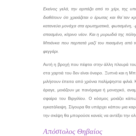
Εκείνος γελά, την αρπάζει από το χέρι, της 
διαθέτουν ότι χρειάζεται ο έρωτας και θα΄ταν κ
κατανεύει μονάχα στα ερωτηματικά, φωτισμένη, -
σπασμένο, κίτρινο νέον. Και η μυρωδιά της πόλης,
Μπιάνκα που περπατά μαζί του πιασμένη από το
φεγγάρι.
Αυτή η βροχή που πέφτει στην άλλη πλευρά το
στα χαρτιά του δεν είναι όνειρο. Ξυπνά και η Μ
μιλήσουν έπειτα από χρόνια παλίμψηστα φιλιά. Κ
άραγε, μοιάζουν με πανόραμα ή μοναχικό, ανα
σφαίρα του Βιργιλίου. Ο κόσμος μοιάζει κά
εγκατάλειψη. Σίγουρα θα υπάρχει κάπου μια καρ
την σκέψη θα μπορούσε κανείς να αντέξει την 
Απόστολος Θηβαίος