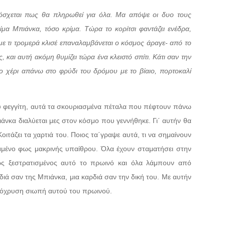
υπόσχεται πως θα πληρωθεί για όλα. Μα απόψε οι δυο τους
ρίμα Μπιάνκα, τόσο κρίμα. Τώρα το κορίτσι φαντάζει ενέδρα,
με τι τρομερά κλισέ επαναλαμβάνεται ο κόσμος άραγε- από το
 και αυτή ακόμη θυμίζει τώρα ένα κλειστό σπίτι. Κάτι σαν την
 χέρι απάνω στο φρύδι του δρόμου με το βίαιο, πορτοκαλί
υ φεγγίτη, αυτά τα σκουριασμένα πέταλα που πέφτουν πάνω
πιάνκα διαλύεται μες στον κόσμο που γεννήθηκε. Γι΄ αυτήν θα
οιτάζει τα χαρτιά του. Ποιος τα΄γραψε αυτά, τι να σημαίνουν
μμένο φως μακρινής υπαίθρου. Όλα έχουν σταματήσει στην
πως ξεστρατισμένος αυτό το πρωινό και όλα λάμπουν από
διά σαν της Μπιάνκα, μια καρδιά σαν την δική του. Με αυτήν
ολόχρυση σιωπή αυτού του πρωινού.