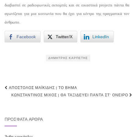
διαβαστεί σε ραδιοφωνικές εκπομπές και σε εικαστικά projects πάντα θα
αγωνίζεται για μια κοινωνία που θα έχει για κέντρο της πραγματικά τον
άνθρωπο.
Facebook
Twitter/X
LinkedIn
ΔΗΜΉΤΡΗΣ ΚΑΡΠΈΤΗΣ
Post
ΑΠΌΣΤΟΛΟΣ ΜΑΪΚΊΔΗΣ | ΤΟ ΒΉΜΑ
navigation
ΚΩΝΣΤΑΝΤΊΝΟΣ ΜΊΧΟΣ | ΘΑ ΤΑΞΙΔΕΎΕΙ ΠΆΝΤΑ ΣΤ’ ΌΝΕΙΡΟ
ΠΡΌΣΦΑΤΑ ΆΡΘΡΑ
Άνθη κονκάρδες