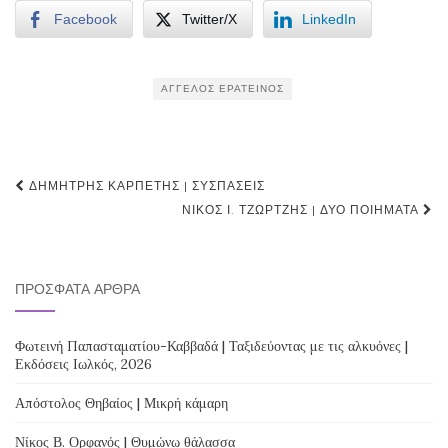
Facebook
Twitter/X
LinkedIn
ΆΓΓΕΛΟΣ ΕΡΑΤΕΙΝΌΣ
Post
ΔΗΜΉΤΡΗΣ ΚΑΡΠΈΤΗΣ | ΣΥΣΠΆΣΕΙΣ
navigation
ΝΊΚΟΣ Ι. ΤΖΏΡΤΖΗΣ | ΔΎΟ ΠΟΙΉΜΑΤΑ
ΠΡΌΣΦΑΤΑ ΆΡΘΡΑ
Φωτεινή Παπασταματίου-Καββαδά | Ταξιδεύοντας με τις αλκυόνες |
Εκδόσεις Ιωλκός, 2026
Απόστολος Θηβαίος | Μικρή κάμαρη
Νίκος Β. Ορφανός | Θυμώνω θάλασσα