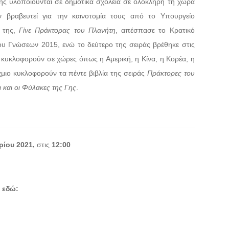
ς υλοποιούνται σε δημοτικά σχολεία σε ολόκληρη τη χώρα
ν βραβευτεί για την καινοτομία τους από το Υπουργείο
ο της,
Γίνε Πράκτορας του Πλανήτη
, απέσπασε το Κρατικό
ίου Γνώσεων 2015, ενώ το δεύτερο της σειράς βρέθηκε στις
αι κυκλοφορούν σε χώρες όπως η Αμερική, η Κίνα, η Κορέα, η
ίχμιο κυκλοφορούν τα πέντε βιβλία της σειράς
Πράκτορες του
ι και οι Φύλακες της Γης
.
ίου 2021,
στις
12:00
 εδώ: