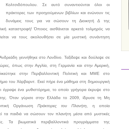
Κολτσιδόπουλου. Σε αυτό συναντιούνται όλοι οι
πράκτορες των προηγούμενων βιβλίων και ενώνουν τις
δυνάμεις τους για να σώσουν τη Διοικητή Δ της
λική καταστροφή! Όποιος αισθάνεται αρκετά τολμηρός να
λείται να τους ακολουθήσει σε μία μυστική συνάντηση
Ανδρεάδη γεννήθηκε στο Λονδίνο. Ταξίδεψε και δούλεψε σε
ώρες, όπως στην Αγγλία, στη Γερμανία και στην Αμερική,
δικεύτηκε στην Περιβαλλοντική Πολιτική και ΜΜΕ στο
ήμιο του Χάρβαρντ. Εκεί πήρε ένα μάθημα στη δημιουργική
ι έγραψε ένα μυθιστόρημα, το οποίο γρήγορα έκρυψε στο
 της. Όταν γύρισε στην Ελλάδα το 2009, ίδρυσε τη Μη
κοπική Οργάνωση
Πράκτορες του Πλανήτη
, η οποία
ί τα παιδιά να σώσουν τον πλανήτη μέσα από μυστικές
ές. Τα βιωματικά περιβαλλοντικά προγράμματα της