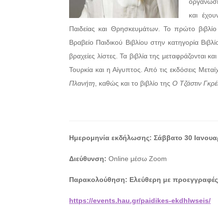
οργάνωση
και έχου
Παιδείας και Θρησκευμάτων. Το πρώτο βιβλί
Βραβείο Παιδικού Βιβλίου στην κατηγορία Βιβλ
βραχείες λίστες. Τα βιβλία της μεταφράζονται κ
Τουρκία και η Αίγυπτος. Από τις εκδόσεις Μετα
Πλανήτη
, καθώς και το βιβλίο της
Ο Τζάστιν Γκρέ
Ημερομηνία εκδήλωσης: Σάββατο 30 Ιανουαρ
Διεύθυνση:
Online μέσω Zoom
Παρακολούθηση: Eλεύθερη με προεγγραφές
https://events.hau.gr/paidikes-ekdhlwseis/