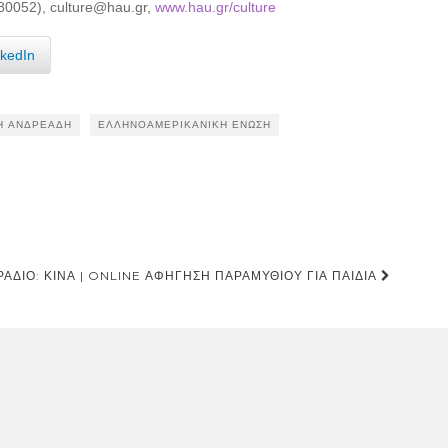
80052), culture@hau.gr,
www.hau.gr/culture
nkedIn
Η ΑΝΔΡΕΆΔΗ
ΕΛΛΗΝΟΑΜΕΡΙΚΑΝΙΚΉ ΈΝΩΣΗ
ΡΆΔΙΟ: ΚΊΝΑ | ONLINE ΑΦΉΓΗΣΗ ΠΑΡΑΜΥΘΙΟΎ ΓΙΑ ΠΑΙΔΙΆ