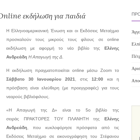
Online εκδήλωση για παιδιά
ΠΡΌ
H Ελληνοαμερικανική Ένωση και οι Εκδόσεις Μεταίχμιο
Άγγε
προσκαλούν τους μικρούς τους φίλους σε online
Ελπί
εκδήλωση με αφορμή το νέο βιβλίο της
Ελένης
Πέτρ
Ανδρεάδη
Η Απαγωγή της Δ
.
Αρισ
Η εκδήλωση πραγματοποιείται online μέσω Zoom το
Σάββατο 30 Ιανουαρίου 2021
, στις
12:00
και η
Αποσ
πρόσβαση είναι ελεύθερη (με προεγγραφές) για τους
νεαρούς βιβλιόφιλους.
«Η Απαγωγή της Δ» είναι το 5ο βιβλίο της
σειράς ΠΡΑΚΤΟΡΕΣ ΤΟΥ ΠΛΑΝΗΤΗ της
Ελένης
Ανδρεάδη
, που κυκλοφόρησε πρόσφατα από τις
Εκδόσεις Μεταίχμιο σε εικονογράφηση του Στέφανου