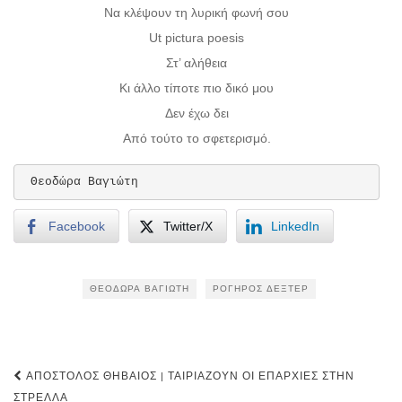
Να κλέψουν τη λυρική φωνή σου
Ut pictura poesis
Στ’ αλήθεια
Κι άλλο τίποτε πιο δικό μου
Δεν έχω δει
Από τούτο το σφετερισμό.
 Θεοδώρα Βαγιώτη
Facebook
Twitter/X
LinkedIn
ΘΕΟΔΏΡΑ ΒΑΓΙΏΤΗ
ΡΟΓΉΡΟΣ ΔΈΞΤΕΡ
Post
ΑΠΌΣΤΟΛΟΣ ΘΗΒΑΊΟΣ | ΤΑΙΡΙΆΖΟΥΝ ΟΙ ΕΠΑΡΧΊΕΣ ΣΤΗΝ
ΣΤΡΈΛΛΑ