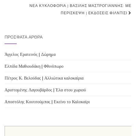
navigation
ΝΈΑ ΚΥΚΛΟΦΟΡΊΑ | ΒΑΣΊΛΗΣ ΜΑΣΤΡΟΓΙΆΝΝΗΣ: ΜΕ
ΠΕΡΊΣΚΕΨΗ | ΕΚΔΌΣΕΙΣ ΦΊΛΝΤΙΣΙ
ΠΡΌΣΦΑΤΑ ΆΡΘΡΑ
Άγγελος Ερατεινός | Δώρημα
Ελπίδα Μαθιουδάκη | Φθινόπωρο
Πέτρος Κ. Βελούδας | Αλλιώτικα καλοκαίρια
Αριστομένης Λαγουβάρδος | Έλα στου χωριού
Αποστόλης Κουτσούμπας | Εκείνο το Καλοκαίρι