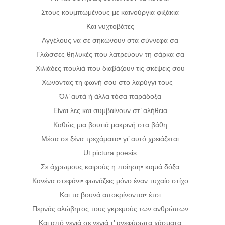
Στους κουμπωμένους με καινούργια φιξάκια
Και νυχτοβάτες
Αγγέλους να σε σηκώνουν στα σύννεφα σα
Γλώσσες θηλυκές που λατρεύουν τη σάρκα σα
Χιλιάδες πουλιά που διαβάζουν τις σκέψεις σου
Χώνοντας τη φωνή σου στο λαρύγγι τους –
Όλ’ αυτά ή άλλα τόσα παράδοξα
Είναι λες και συμβαίνουν στ’ αλήθεια
Καθώς μια βουτιά μακρινή στα βάθη
Μέσα σε ξένα τρεχάματα• γι’ αυτό χρειάζεται
Ut pictura poesis
Σε άχρωμους καιρούς η ποίηση• καμιά δόξα
Κανένα στεφάνι• φωνάζεις μόνο έναν τυχαίο στίχο
Και τα βουνά αποκρίνονται• έτσι
Περνάς αλώβητος τους γκρεμούς των ανθρώπων
Και από γενιά σε γενιά τ’ αγεφύρωτα χάσματα