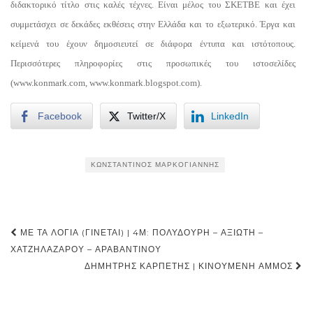
διδακτορικό τίτλο στις καλές τέχνες. Είναι μέλος του ΣΚΕΤΒΕ και έχει
συμμετάσχει σε δεκάδες εκθέσεις στην Ελλάδα και το εξωτερικό. Έργα και
κείμενά του έχουν δημοσιευτεί σε διάφορα έντυπα και ιστότοπους.
Περισσότερες πληροφορίες στις προσωπικές του ιστοσελίδες
(www.konmark.com, www.konmark.blogspot.com).
Facebook
Twitter/X
LinkedIn
ΚΩΝΣΤΑΝΤΊΝΟΣ ΜΑΡΚΟΓΙΆΝΝΗΣ
Post
ΜΕ ΤΑ ΛΌΓΙΑ (ΓΊΝΕΤΑΙ) | 4Μ: ΠΟΛΥΔΟΎΡΗ – ΑΞΙΏΤΗ –
navigation
ΧΑΤΖΗΛΑΖΆΡΟΥ – ΑΡΑΒΑΝΤΙΝΟΎ
ΔΗΜΉΤΡΗΣ ΚΑΡΠΈΤΗΣ | ΚΙΝΟΎΜΕΝΗ ΆΜΜΟΣ