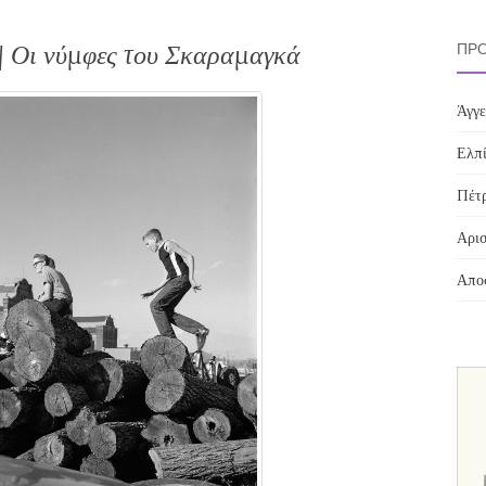
| Οι νύμφες του Σκαραμαγκά
ΠΡΌ
Άγγε
Ελπί
Πέτρ
Αρισ
Αποσ