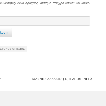
ιωνιότητες! Δέκα δραχμές, αντίτιμο πενιχρό κυρίες και κύριοι
nkedIn
ΣΤΟΛΟΣ ΘΗΒΑΊΟΣ
Ύ
ΙΩΆΝΝΗΣ ΛΑΔΆΚΗΣ | Ό,ΤΙ ΑΠΟΜΈΝΕΙ