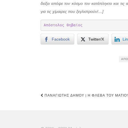
δείξει απόψε τον κόσμο τον κατάπληκτο και τις α
για τις χίμαιρες που ξεγλιστρούν!…]
Απόστολος Θηβαίος
Facebook
Twitter/X
Li
ΑΠΌ
Post
ΠΑΝΑΓΙΏΤΗΣ ΔΉΜΟΥ | Η ΦΛΈΒΑ ΤΟΥ ΜΑΤΙΟ
navigation