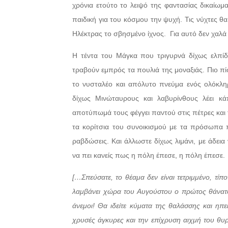
χρόνια ετούτο το λειψό της φαντασίας δικαίωμα
παιδική για του κόσμου την ψυχή. Τις νύχτες θα
Ηλέκτρας το σβησμένο ίχνος. Για αυτό δεν χαλά 
Η τέντα του Μάγκα που τριγυρνά δίχως ελπίδα
τραβούν εμπρός τα πουλιά της μοναξιάς. Πιο πίσ
το νυσταλέο και απόλυτο πνεύμα ενός ολόκλη
δίχως Μινώταυρους και λαβυρίνθους λέει κάπ
αποτύπωμά τους φέγγει παντού στις πέτρες και τ
τα κορίτσια του συνοικισμού με τα πρόσωπα 
ραβδώσεις. Και άλλωστε δίχως λιμάνι, με άδει
να πει κανείς πως η πόλη έπεσε, η πόλη έπεσε.
[…Σπεύσατε, το θέαμα δεν είναι τετριμμένο, τί
λαμβάνει χώρα του Αυγούστου ο πρώτος θάνατος,
άνεμοι! Θα ιδείτε κύματα της θαλάσσης και ηπ
χρυσές άγκυρες και την επίχρυση αιχμή του θυρ