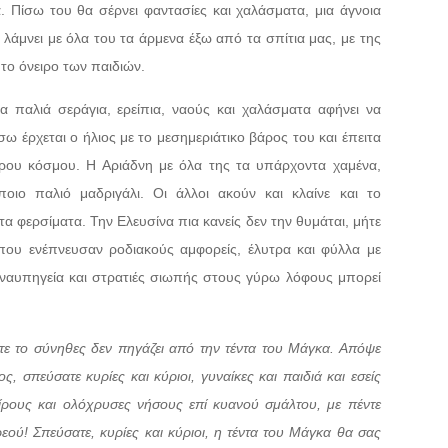
. Πίσω του θα σέρνει φαντασίες και χαλάσματα, μια άγνοια
 λάμνει με όλα του τα άρμενα έξω από τα σπίτια μας, με της
το όνειρο των παιδιών.
 παλιά σεράγια, ερείπια, ναούς και χαλάσματα αφήνει να
ω έρχεται ο ήλιος με το μεσημεριάτικο βάρος του και έπειτα
ρου κόσμου. Η Αριάδνη με όλα της τα υπάρχοντα χαμένα,
οιο παλιό μαδριγάλι. Οι άλλοι ακούν και κλαίνε και το
α φερσίματα. Την Ελευσίνα πια κανείς δεν την θυμάται, μήτε
που ενέπνευσαν ροδιακούς αμφορείς, έλυτρα και φύλλα με
α ναυπηγεία και στρατιές σιωπής στους γύρω λόφους μπορεί
ποτε το σύνηθες δεν πηγάζει από την τέντα του Μάγκα. Απόψε
 σπεύσατε κυρίες και κύριοι, γυναίκες και παιδιά και εσείς
είρους και ολόχρυσες νήσους επί κυανού σμάλτου, με πέντε
εού! Σπεύσατε, κυρίες και κύριοι, η τέντα του Μάγκα θα σας