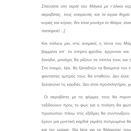
Σπεύσατε στο σεράϊ του Μάγκα με τ΄άλικα κο
ακροβάτες, τους ονειρευτές και τα άγρια θηρ
κυρίες και κύριοι, δεν είναι μονάχα το θέαμα, είν
πιστέψετε!…]
Και σάλευε μες στις ανεμικές η τέντα του Μάγ
βαμμένα απ΄ το σπίρτο φρύδια, έρχονταν και 
ξαναδεί, μονάχες θα ρίξουν τα πέπλα τους και
Στο όνειρο, λέει, θα ξαναδούν τα θαύματα του τ
φαντασίες εμπρός τους θα σταθούν. Δεν είναι 
ξεσηκώνει τις καρδιές. Δεν είναι προσκλητήριο, 
Οι ακροβάτες με τις φόρμες τους θα περνού
ταξιδεύουν προς το φως και η ποίηση θα φωτίζ
προσώπου πάνω στις εξέδρες θα συντονίζουν τ
έχουν μια μυστική καρδιά γεμάτη πεπρωμένα θα
και της μοίρας. Θα λένε για τις θάλασσες που