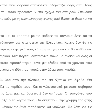
ρίτσια που φορούν σπανιόλικα, ολομέταξα φορέματα. Τους
ία που τώρα προσκυνούν στο σχήμα του σταυρού! Σπεύσατε
αι ο αιών με τις ολοκαίνουριες φωνές του! Ελάτε να δείτε και να
κα και τα κορίτσια με τις φόδρες τις συγυρισμένες και τα
χάνονταν μες στα στενά της Ελευσίνας. Κανείς δεν θα τις
 στην προσφυγική τους κάμαρη θα γείρουν και θα πεθάνουν.
σίρκου. Μια πόρτα βενετσιάνικη παλιά θα ανοίξει και όλες οι
τούτο προσκλητήριο, είναι μια έξοδος από το χρονικό που
μονάχα μια ιδέα παρηγοριά στην άδεια τους καρδιά.
ν λέει από την πλατεία, πουλιά εξωτικά και άφοβα. Θα
ει τις καρδιές τους. Και οι γελωτοποιοί, με ύφος σοβαρού
ις ζωές μας και όσα ποτέ δεν υπήρξαν. Οι τσιγγάνες που
 ρίξουν τα χαρτιά τους. Θα διαβάσουν την γραμμή της ζωής
 κάνουν τις ζωές παράλογες και γυάλινες. Θα λένε για τις