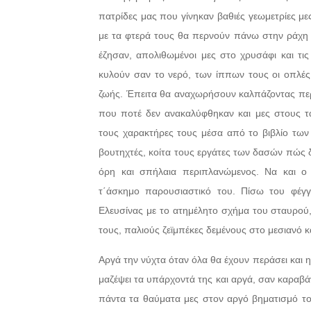
πατρίδες μας που γίνηκαν βαθιές γεωμετρίες με
με τα φτερά τους θα περνούν πάνω στην ράχη
έζησαν, απολιθωμένοι μες στο χρυσάφι και τις
κυλούν σαν το νερό, των ίππων τους οι οπλές
ζωής. Έπειτα θα αναχωρήσουν καλπάζοντας περ
που ποτέ δεν ανακαλύφθηκαν και μες στους τα
τους χαρακτήρες τους μέσα από το βιβλίο των
βουτηχτές, κοίτα τους εργάτες των δασών πώς δ
όρη και σπήλαια περιπλανώμενος. Να και ο
τ΄άσκημο παρουσιαστικό του. Πίσω του φέγγ
Ελευσίνας με το ατημέλητο σχήμα του σταυρού,
τους, παλιούς ζεϊμπέκες δεμένους στο μεσιανό κ
Αργά την νύχτα όταν όλα θα έχουν περάσει και η
μαζέψει τα υπάρχοντά της και αργά, σαν καραβά
πάντα τα θαύματα μες στον αργό βηματισμό του