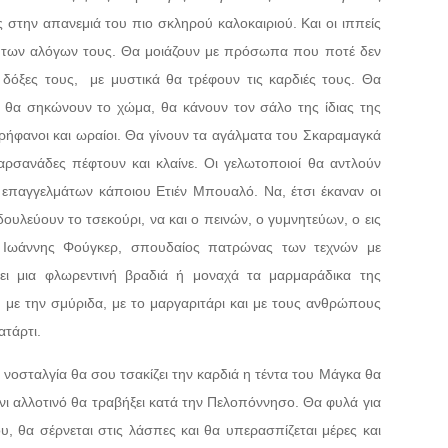
ς στην απανεμιά του πιο σκληρού καλοκαιριού. Και οι ιππείς
 των αλόγων τους. Θα μοιάζουν με πρόσωπα που ποτέ δεν
 δόξες τους, με μυστικά θα τρέφουν τις καρδιές τους. Θα
 θα σηκώνουν το χώμα, θα κάνουν τον σάλο της ίδιας της
ήφανοι και ωραίοι. Θα γίνουν τα αγάλματα του Σκαραμαγκά
ρσανάδες πέφτουν και κλαίνε. Οι γελωτοποιοί θα αντλούν
 επαγγελμάτων κάποιου Ετιέν Μπουαλό. Να, έτσι έκαναν οι
ουλεύουν το τσεκούρι, να και ο πεινών, ο γυμνητεύων, ο εις
 Ιωάννης Φούγκερ, σπουδαίος πατρώνας των τεχνών με
ει μια φλωρεντινή βραδιά ή μοναχά τα μαρμαράδικα της
 με την σμύριδα, με το μαργαριτάρι και με τους ανθρώπους
ατάρτι.
 νοσταλγία θα σου τσακίζει την καρδιά η τέντα του Μάγκα θα
νι αλλοτινό θα τραβήξει κατά την Πελοπόννησο. Θα φυλά για
, θα σέρνεται στις λάσπες και θα υπερασπίζεται μέρες και