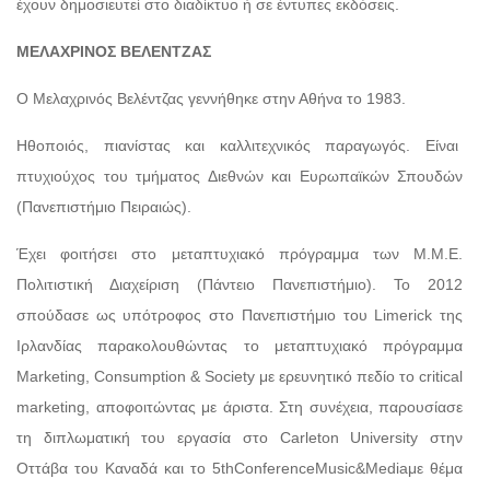
έχουν δημοσιευτεί στο διαδίκτυο ή σε έντυπες εκδόσεις.
ΜΕΛΑΧΡΙΝΟΣ ΒΕΛΕΝΤΖΑΣ
Ο Μελαχρινός Βελέντζας γεννήθηκε στην Αθήνα το 1983.
Ηθοποιός, πιανίστας και καλλιτεχνικός παραγωγός. Είναι
πτυχιούχος του τμήματος Διεθνών και Ευρωπαϊκών Σπουδών
(Πανεπιστήμιο Πειραιώς).
Έχει φοιτήσει στο μεταπτυχιακό πρόγραμμα των Μ.Μ.Ε.
Πολιτιστική Διαχείριση (Πάντειο Πανεπιστήμιο). Το 2012
σπούδασε ως υπότροφος στο Πανεπιστήμιο του Limerick της
Ιρλανδίας παρακολουθώντας το μεταπτυχιακό πρόγραμμα
Marketing, Consumption & Society με ερευνητικό πεδίο το critical
marketing, αποφοιτώντας με άριστα. Στη συνέχεια, παρουσίασε
τη διπλωματική του εργασία στο Carleton University στην
Οττάβα του Καναδά και το 5thConferenceMusic&Mediaμε θέμα