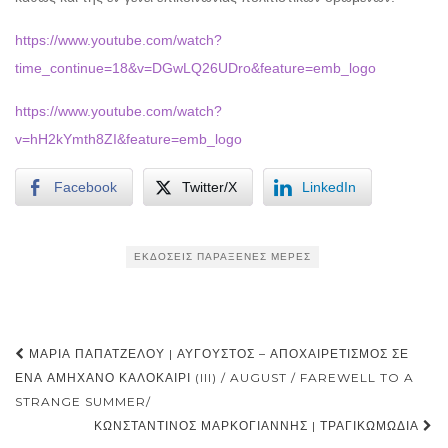
https://www.youtube.com/watch?
time_continue=18&v=DGwLQ26UDro&feature=emb_logo
https://www.youtube.com/watch?
v=hH2kYmth8ZI&feature=emb_logo
Facebook
Twitter/X
LinkedIn
ΕΚΔΌΣΕΙΣ ΠΑΡΆΞΕΝΕΣ ΜΈΡΕΣ
Post
ΜΑΡΊΑ ΠΑΠΑΤΖΈΛΟΥ | ΑΎΓΟΥΣΤΟΣ – ΑΠΟΧΑΙΡΕΤΙΣΜΌΣ ΣΕ
navigation
ΈΝΑ ΑΜΉΧΑΝΟ ΚΑΛΟΚΑΊΡΙ (III) / AUGUST / FAREWELL TO A
STRANGE SUMMER/
ΚΩΝΣΤΑΝΤΊΝΟΣ ΜΑΡΚΟΓΙΆΝΝΗΣ | ΤΡΑΓΙΚΩΜΩΔΊΑ