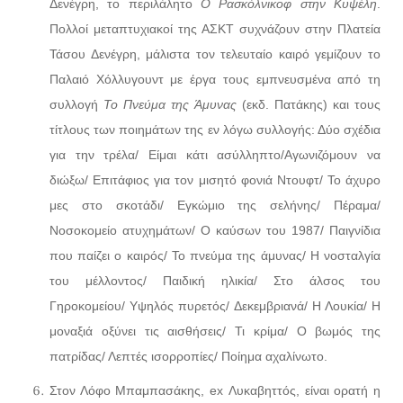
Δενέγρη, το περιλάλητο
Ο Ρασκόλνικοφ στην Κυψέλη
.
Πολλοί μεταπτυχιακοί της ΑΣΚΤ συχνάζουν στην Πλατεία
Τάσου Δενέγρη, μάλιστα τον τελευταίο καιρό γεμίζουν το
Παλαιό Χόλλυγουντ με έργα τους εμπνευσμένα από τη
συλλογή
Το Πνεύμα της Άμυνας
(εκδ. Πατάκης) και τους
τίτλους των ποιημάτων της εν λόγω συλλογής: Δύο σχέδια
για την τρέλα/ Είμαι κάτι ασύλληπτο/Αγωνιζόμουν να
διώξω/ Επιτάφιος για τον μισητό φονιά Ντουφτ/ Το άχυρο
μες στο σκοτάδι/ Εγκώμιο της σελήνης/ Πέραμα/
Νοσοκομείο ατυχημάτων/ Ο καύσων του 1987/ Παιγνίδια
που παίζει ο καιρός/ Το πνεύμα της άμυνας/ Η νοσταλγία
του μέλλοντος/ Παιδική ηλικία/ Στο άλσος του
Γηροκομείου/ Υψηλός πυρετός/ Δεκεμβριανά/ Η Λουκία/ Η
μοναξιά οξύνει τις αισθήσεις/ Τι κρίμα/ Ο βωμός της
πατρίδας/ Λεπτές ισορροπίες/ Ποίημα αχαλίνωτο.
Στον Λόφο Μπαμπασάκης, ex Λυκαβηττός, είναι ορατή η