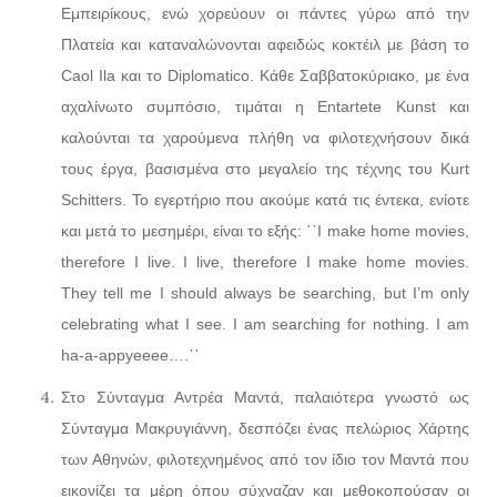
Εμπειρίκους, ενώ χορεύουν οι πάντες γύρω από την
Πλατεία και καταναλώνονται αφειδώς κοκτέιλ με βάση το
Caol Ila και το Diplomatico. Κάθε Σαββατοκύριακο, με ένα
αχαλίνωτο συμπόσιο, τιμάται η Entartete Kunst και
καλούνται τα χαρούμενα πλήθη να φιλοτεχνήσουν δικά
τους έργα, βασισμένα στο μεγαλείο της τέχνης του Kurt
Schitters. Το εγερτήριο που ακούμε κατά τις έντεκα, ενίοτε
και μετά το μεσημέρι, είναι το εξής: ῾῾I make home movies,
therefore I live. I live, therefore I make home movies.
They tell me I should always be searching, but I’m only
celebrating what I see. I am searching for nothing. I am
ha-a-appyeeee….᾽᾽
Στο Σύνταγμα Αντρέα Μαντά, παλαιότερα γνωστό ως
Σύνταγμα Μακρυγιάννη, δεσπόζει ένας πελώριος Χάρτης
των Αθηνών, φιλοτεχνημένος από τον ίδιο τον Μαντά που
εικονίζει τα μέρη όπου σύχναζαν και μεθοκοπούσαν οι