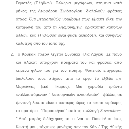
Γεμιστός (Πλήθων). Πελώρια μεγάφωνα, στημένα κατά
μήκος της Λεωφόρου Σινιόσογλου, διαλαλούν φράσεις
όπως:
Ό,τι μετριοπαθώς νομίζουμε πως είμαστε έλκει την
καταγωγή του από τη λησμονημένη οριακότητα κάποιων
άλλων,
και:
Η γλώσσα είναι φύσει αισιόδοξη, και συνήθως
καλύτερη από τον τόπο της.
Το Κουκάκι πλέον λέγεται Συνοικία Ηλία Λάγιου. Σε πανό
και πλακάτ υπάρχουν ποιήματά του και φράσεις από
κείμενα φίλων του για τον ποιητή. Φωτεινές επιγραφές
διαλαλούν τους στίχους από το έργο
Το Βιβλίο της
Μαριάννας
(εκδ. Ίκαρος). Μια χορωδία τριάντα
εναλλασσόμενων ῾῾λειτουργικών αλκοολικών᾽᾽ ψάλλει, σε
ζωντανή λούπα είκοσι τέσσερις ώρες το εικοσιτετράωρο,
το ορατόριο ῾῾Παρασκήνιο᾽᾽ από τη συλλογή
Συνεστίασις
:
῾῾Από μικρός διδάχτηκες το τι ’ναι το Dasein/ κι έτσι,
Κωστή μου, τάχτηκες μονάχος σαν τον Κάιν./ Της Ηθικής