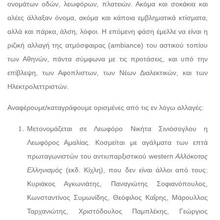
ονομάτων οδών, λεωφόρων, πλατειών. Ακόμα και σοκάκια και
αλέες άλλαξαν όνομα, ακόμα και κάποια εμβληματικά κτίσματα,
αλλά και πάρκα, άλση, λόφοι. Η επόμενη φάση έμελλε να είναι η
ριζική αλλαγή της ατμόσφαιρας (ambiance) του αστικού τοπίου
των Αθηνών, πάντα σύμφωνα με τις προτάσεις, και υπό την
επίβλεψη, των Αφοπλιστων, των Νέων Διαλεκτικών, και των
Ηλεκτρολεττριστών.
Αναφέρουμε/καταγράφουμε ορισμένες από τις εν λόγω αλλαγές:
Μετονομάζεται σε Λεωφόρο Νικήτα Σινιόσογλου η
Λεωφόρος Αμαλίας. Κοσμείται με αγάλματα των επτά
πρωταγωνιστών του αντιυπαρξιστικού western
Αλλόκοτος
Ελληνισμός
(εκδ. Κίχλη), που δεν είναι άλλοι από τους:
Κυριάκος Αγκωνιάτης, Παναγιώτης Σοφιανόπουλος,
Κωνσταντίνος Συμωνίδης, Θεόφιλος Καΐρης, Μάρουλλος
Ταρχανιώτης, Χριστόδουλος Παμπλέκης, Γεώργιος