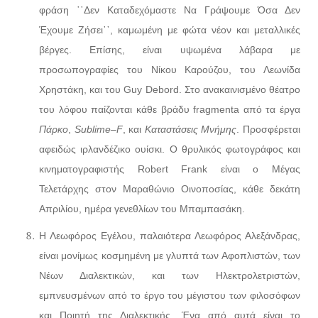
φράση ῾῾Δεν Καταδεχόμαστε Να Γράψουμε Όσα Δεν
Έχουμε Ζήσει᾽᾽, καμωμένη με φώτα νέον και μεταλλικές
βέργες. Επίσης, είναι υψωμένα λάβαρα με
προσωπογραφίες του Νίκου Καρούζου, του Λεωνίδα
Χρηστάκη, και του Guy Debord. Στο ανακαινισμένο θέατρο
του λόφου παίζονται κάθε βράδυ fragmenta από τα έργα
Πάρκο
,
Sublime
–
F
, και
Καταστάσεις
Μνήμης
. Προσφέρεται
αφειδώς ιρλανδέζικο ουίσκι. Ο θρυλικός φωτογράφος και
κινηματογραφιστής Robert Frank είναι ο Μέγας
Τελετάρχης στον Μαραθώνιο Οινοποσίας, κάθε δεκάτη
Απριλίου, ημέρα γενεθλίων του Μπαμπασάκη.
Η Λεωφόρος Εγέλου, παλαιότερα Λεωφόρος Αλεξάνδρας,
είναι μονίμως κοσμημένη με γλυπτά των Αφοπλιστών, των
Νέων Διαλεκτικών, και των Ηλεκτρολετριστών,
εμπνευσμένων από το έργο του μέγιστου των φιλοσόφων
και Ποιητή της Διαλεκτικής. Ένα από αυτά είναι το