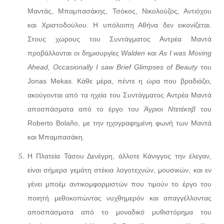
Μαντάς, Μπαμπασάκης, Τσόκος, Νικολούζος, Αντιόχου
και Χριστοδούλου. Η υπόλοιπη Αθήνα δεν εικονίζεται.
Στους χώρους του Συντάγματος Αντρέα Μαντά
προβάλλονται οι δημιουργίες
Walden
και
As
I
was
Moving
Ahead
,
Occasionally
I
saw
Brief
Glimpses
of
Beauty
του
Jonas Mekas
.
Κάθε μέρα, πέντε η ώρα που βραδιάζει,
ακούγονται από τα ηχεία του Συντάγματος Αντρέα Μαντά
αποσπάσματα από το έργο του
Άγριοι Ντετέκτιβ
του
Roberto Bolaño, με την ηχογραφημένη φωνή των Μαντά
και Μπαμπασάκη.
Η Πλατεία Τάσου Δενέγρη, άλλοτε Κάνιγγος την έλεγαν,
είναι σήμερα γεμάτη στέκια λογοτεχνών, μουσικών, και εν
γένει μποέμ αντικομφορμιστών που τιμούν το έργο του
ποιητή μεθοκοπώντας νυχθημερόν και απαγγέλλοντας
αποσπάσματα από το μοναδικό μυθιστόρημα του