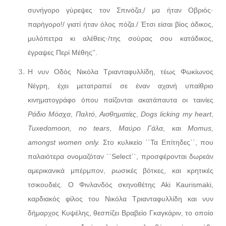
συνήγορο γύρεψες τον Σπινόζα,/ μα ήταν Οβριός·
παρήγορο!/ γιατί ήταν όλος πόζα./ Έτσι είσαι βίος άδικος,
μυλόπετρα κι αλέθεις·/της σούρας σου κατάδικος,
έγραψες Περί Μέθης’’.
Η νυν Οδός Νικόλα Τριανταφυλλίδη, τέως Φωκίωνος
Νέγρη, έχει μετατραπεί σε έναν αχανή υπαίθριο
κινηματογράφο όπου παίζονται ακατάπαυτα οι ταινίες
Ράδιο Μόσχα
,
Παλτό
,
Αισθηματίες
,
Dogs
licking
my
heart
,
Tuxedomoon
,
no
tears
,
Μαύρο Γάλα
, και
Momus
,
amongst
women
only
.
Στο κυλικείο ῾῾Τα Επίτηδες᾽᾽, που
παλαιότερα ονομαζόταν ῾῾Select᾽᾽, προσφέρονται δωρεάν
αμερικανικά μπέρμπον, ρωσικές βότκες, και κρητικές
τσικουδιές. Ο Φινλανδός σκηνοθέτης Aki Kaurismaki,
καρδιακός φίλος του Νικόλα Τριανταφυλλίδη και νυν
δήμαρχος Κυψέλης, θεσπίζει Βραβείο Γκαγκάριν, το οποίο