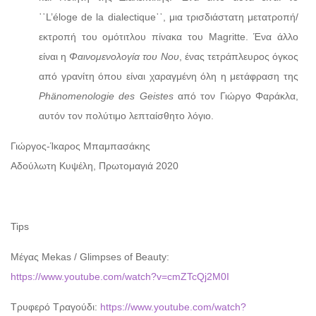
῾῾L’éloge de la dialectique᾽᾽, μια τρισδιάστατη μετατροπή/
εκτροπή του ομότιτλου πίνακα του Magritte. Ένα άλλο
είναι η
Φαινομενολογία του Νου
, ένας τετράπλευρος όγκος
από γρανίτη όπου είναι χαραγμένη όλη η μετάφραση της
Phä
nomenologie des Geistes
από τον Γιώργο Φαράκλα,
αυτόν τον πολύτιμο λεπταίσθητο λόγιο.
Γιώργος-Ίκαρος Μπαμπασάκης
Αδούλωτη Κυψέλη, Πρωτομαγιά 2020
Tips
Μέγας Mekas / Glimpses of Beauty:
https://www.youtube.com/watch?v=cmZTcQj2M0I
Τρυφερό Τραγούδι:
https://www.youtube.com/watch?