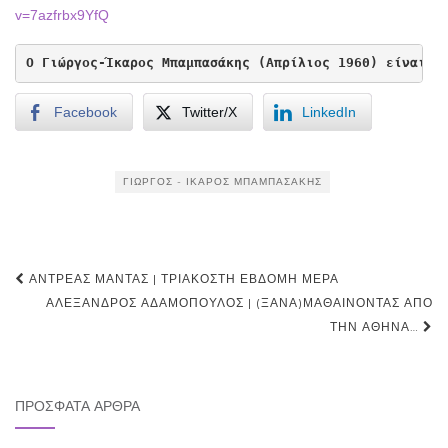
v=7azfrbx9YfQ
Ο Γιώργος-Ίκαρος Μπαμπασάκης (Απρίλιος 1960) είναι σ
Facebook
Twitter/X
LinkedIn
ΓΙΏΡΓΟΣ - ΊΚΑΡΟΣ ΜΠΑΜΠΑΣΆΚΗΣ
Post
ΑΝΤΡΈΑΣ ΜΑΝΤΆΣ | ΤΡΙΑΚΟΣΤΉ ΈΒΔΟΜΗ ΜΈΡΑ
navigation
ΑΛΈΞΑΝΔΡΟΣ ΑΔΑΜΌΠΟΥΛΟΣ | (ΞΑΝΑ)ΜΑΘΑΊΝΟΝΤΑΣ ΑΠΌ
ΤΗΝ ΑΘΉΝΑ…
ΠΡΌΣΦΑΤΑ ΆΡΘΡΑ