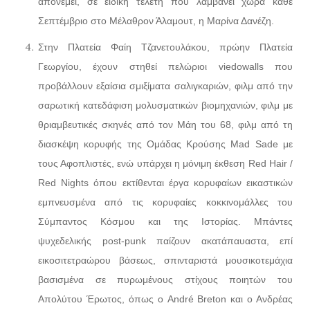
απονέμει, σε ειδική τελετή που λαμβάνει χώρα κάθε
Σεπτέμβριο στο Μέλαθρον Άλαμουτ, η Μαρίνα Δανέζη.
Στην Πλατεία Φαίη Τζανετουλάκου, πρώην Πλατεία
Γεωργίου, έχουν στηθεί πελώριοι viedowalls που
προβάλλουν εξαίσια σμιξίματα σαλιγκαριών, φιλμ από την
σαρωτική κατεδάφιση μολυσματικών βιομηχανιών, φιλμ με
θριαμβευτικές σκηνές από τον Μάη του 68, φιλμ από τη
διασκέψη κορυφής της Ομάδας Κρούσης Mad Sade με
τους Αφοπλιστές, ενώ υπάρχει η μόνιμη έκθεση Red Hair /
Red Nights όπου εκτίθενται έργα κορυφαίων εικαστικών
εμπνευσμένα από τις κορυφαίες κοκκινομάλλες του
Σύμπαντος Κόσμου και της Ιστορίας. Μπάντες
ψυχεδελικής post-punk παίζουν ακατάπαυαστα, επί
εικοσιτετραώρου βάσεως, σπινταριστά μουσικοτεμάχια
βασισμένα σε πυρωμένους στίχους ποιητών του
Απολύτου Έρωτος, όπως ο André Breton και ο Ανδρέας