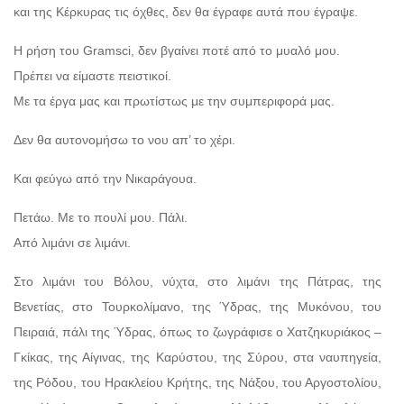
και της Κέρκυρας τις όχθες, δεν θα έγραφε αυτά που έγραψε.
Η ρήση του Gramsci, δεν βγαίνει ποτέ από το μυαλό μου.
Πρέπει να είμαστε πειστικοί.
Με τα έργα μας και πρωτίστως με την συμπεριφορά μας.
Δεν θα αυτονομήσω το νου απ’ το χέρι.
Και φεύγω από την Νικαράγουα.
Πετάω. Με το πουλί μου. Πάλι.
Από λιμάνι σε λιμάνι.
Στο λιμάνι του Βόλου, νύχτα, στο λιμάνι της Πάτρας, της
Βενετίας, στο Τουρκολίμανο, της Ύδρας, της Μυκόνου, του
Πειραιά, πάλι της Ύδρας, όπως το ζωγράφισε ο Χατζηκυριάκος –
Γκίκας, της Αίγινας, της Καρύστου, της Σύρου, στα ναυπηγεία,
της Ρόδου, του Ηρακλείου Κρήτης, της Νάξου, του Αργοστολίου,