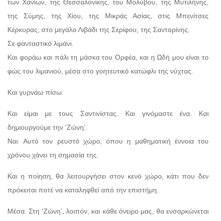
των Χανίων, της Θεσσαλονίκης, του Μολύβου, της Μυτιλήνης,
της Σύμης, της Χίου, της Μικράς Ασίας, στις Μπενίτσες
Κέρκυρας, στο μεγάλο Λιβάδι της Σερίφου, της Σαντορίνης.
Σε φανταστικό λιμάνι.
Και φοράω και πάλι τη μάσκα του Ορφέα, και η Ωδή μου είναι το
φώς του λιμανιού, μέσα στο γοητευτικό κατώφλι της νύχτας.
Και γυρνάω πίσω.
Και είμαι με τους Σαντινίστας. Και γινόμαστε ένα. Και
δημιουργούμε την ‘Ζώνη’.
Ναι. Αυτό τον ρευστό χώρο, όπου η μαθηματική έννοια του
χρόνου χάνει τη σημασία της.
Και η ποίηση, θα λειτουργήσει στον κενό χώρο, κάτι που δεν
πρόκειται ποτέ να καταληφθεί από την επιστήμη.
Μέσα. Στη ‘Ζώνη’, λοιπόν, και κάθε όνειρο μας, θα ενσαρκώνεται