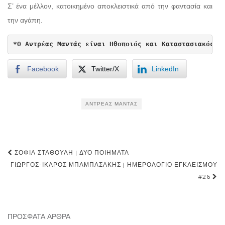
Σ’ ένα μέλλον, κατοικημένο αποκλειστικά από την φαντασία και
την αγάπη.
*Ο Αντρέας Μαντάς είναι Ηθοποιός και Καταστασιακός.
Facebook
Twitter/X
LinkedIn
ΑΝΤΡΈΑΣ ΜΑΝΤΆΣ
Post
ΣΟΦΊΑ ΣΤΑΘΟΎΛΗ | ΔΎΟ ΠΟΙΉΜΑΤΑ
navigation
ΓΙΏΡΓΟΣ-ΊΚΑΡΟΣ ΜΠΑΜΠΑΣΆΚΗΣ | ΗΜΕΡΟΛΌΓΙΟ ΕΓΚΛΕΙΣΜΟΎ
#26
ΠΡΌΣΦΑΤΑ ΆΡΘΡΑ