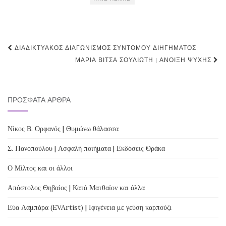
Post
ΔΙΑΔΙΚΤΥΑΚΌΣ ΔΙΑΓΩΝΙΣΜΌΣ ΣΎΝΤΟΜΟΥ ΔΙΗΓΉΜΑΤΟΣ
navigation
ΜΑΡΊΑ ΒΊΤΣΑ ΣΟΥΛΙΏΤΗ | ΆΝΟΙΞΗ ΨΥΧΉΣ
ΠΡΌΣΦΑΤΑ ΆΡΘΡΑ
Νίκος Β. Ορφανός | Θυμώνω θάλασσα
Σ. Πανοπούλου | Ασφαλή ποιήματα | Εκδόσεις Θράκα
Ο Μίλτος και οι άλλοι
Απόστολος Θηβαίος | Κατά Ματθαίον και άλλα
Εύα Λαμπάρα (EVArtist) | Ιφιγένεια με γεύση καρπούζι