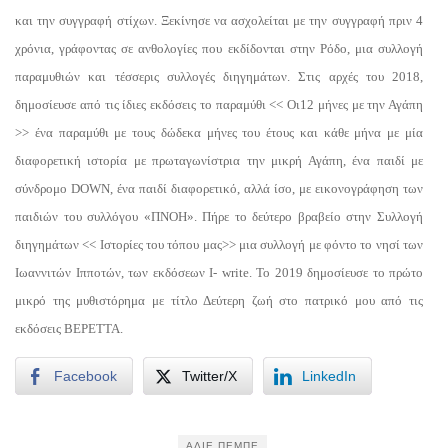
και την συγγραφή στίχων. Ξεκίνησε να ασχολείται με την συγγραφή πριν 4
χρόνια, γράφοντας σε ανθολογίες που εκδίδονται στην Ρόδο, μια συλλογή
παραμυθιών και τέσσερις συλλογές διηγημάτων. Στις αρχές του 2018,
δημοσίευσε από τις ίδιες εκδόσεις το παραμύθι << Οι12 μήνες με την Αγάπη
>> ένα παραμύθι με τους δώδεκα μήνες του έτους και κάθε μήνα με μία
διαφορετική ιστορία με πρωταγωνίστρια την μικρή Αγάπη, ένα παιδί με
σύνδρομο DOWN, ένα παιδί διαφορετικό, αλλά ίσο, με εικονογράφηση των
παιδιών του συλλόγου «ΠΝΟΗ». Πήρε το δεύτερο βραβείο στην Συλλογή
διηγημάτων << Ιστορίες του τόπου μας>> μια συλλογή με φόντο το νησί των
Ιωαννιτών Ιπποτών, των εκδόσεων I- write. To 2019 δημοσίευσε το πρώτο
μικρό της μυθιστόρημα με τίτλο Δεύτερη ζωή στο πατρικό μου από τις
εκδόσεις ΒΕΡΕΤΤΑ.
Facebook
Twitter/X
LinkedIn
ΑΛΙΈ ΠΕΜΠΈ