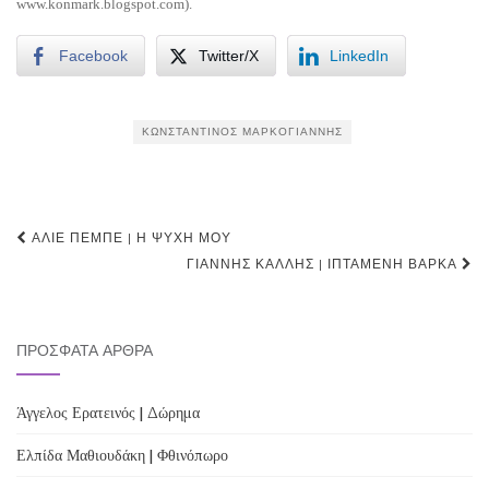
www.konmark.blogspot.com).
Facebook
Twitter/X
LinkedIn
ΚΩΝΣΤΑΝΤΊΝΟΣ ΜΑΡΚΟΓΙΆΝΝΗΣ
Post
ΑΛΙΈ ΠΕΜΠΈ | Η ΨΥΧΉ ΜΟΥ
navigation
ΓΙΆΝΝΗΣ ΚΆΛΛΗΣ | ΙΠΤΆΜΕΝΗ ΒΆΡΚΑ
ΠΡΌΣΦΑΤΑ ΆΡΘΡΑ
Άγγελος Ερατεινός | Δώρημα
Ελπίδα Μαθιουδάκη | Φθινόπωρο