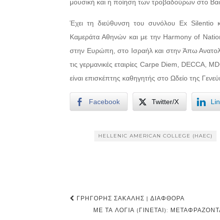
μουσική και η ποίηση των τροβαδούρων στο Βασ
Έχει τη διεύθυνση του συνόλου Ex Silentio κ
Καμεράτα Αθηνών και με την Harmony of Nation
στην Ευρώπη, στο Ισραήλ και στην Άπω Ανατολή
τις γερμανικές εταιρίες Carpe Diem, DECCA, MD
είναι επισκέπτης καθηγητής στο Ωδείο της Γενεύ
Facebook
Twitter/X
Li
HELLENIC AMERICAN COLLEGE (HAEC)
Post
ΓΡΗΓΌΡΗΣ ΣΑΚΑΛΉΣ | ΔΙΑΦΘΟΡΆ
navigation
ΜΕ ΤΑ ΛΌΓΙΑ (ΓΊΝΕΤΑΙ): ΜΕΤΑΦΡΆΖΟΝ