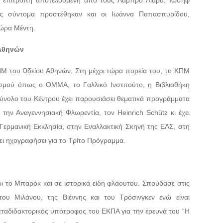
, επιτροπή αποτελούμενη από τους Λάμπρο Λιάβα, Ιωσήφ
ους σύντομα προστέθηκαν και οι Ιωάννα Παπασπυρίδου,
Δώρα Μέντη.
 Αθηνών
Μ του Ωδείου Αθηνών. Στη μέχρι τώρα πορεία του, το ΚΠΜ
τισμού όπως ο ΟΜΜΑ, το Γαλλικό Ινστιτούτο, η Βιβλιοθήκη
σύνολο του Κέντρου έχει παρουσιάσει θεματικά προγράμματα
την Αναγεννησιακή Φλωρεντία, τον Heinrich Schütz κι έχει
Γερμανική Εκκλησία, στην Εναλλακτική Σκηνή της ΕΛΣ, στη
ει ηχογραφήσει για το Τρίτο Πρόγραμμα.
ι το Μπαρόκ και σε ιστορικά είδη φλάουτου. Σπούδασε στις
ου Μιλάνου, της Βιέννης και του Τρόσινγκεν ενώ είναι
ταδιδακτορικός υπότροφος του ΕΚΠΑ για την έρευνά του “Η