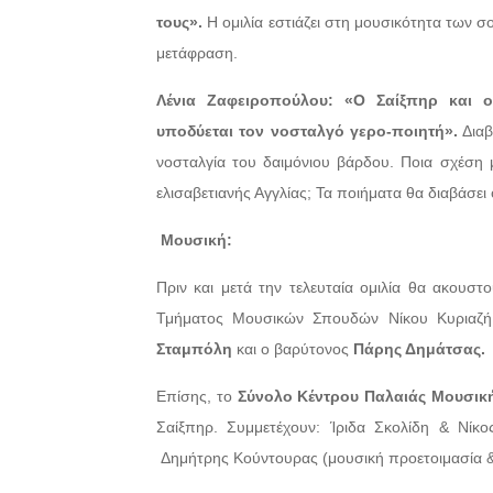
τους».
Η ομιλία εστιάζει στη μουσικότητα των σ
μετάφραση.
Λένια Ζαφειροπούλου:
«Ο Σαίξπηρ και ο
υποδύεται τον νοσταλγό γερο-ποιητή».
Διαβ
νοσταλγία του δαιμόνιου βάρδου. Ποια σχέση μ
ελισαβετιανής Αγγλίας; Τα ποιήματα θα διαβάσει
Μουσική:
Πριν και μετά την τελευταία ομιλία θα ακουστ
Τμήματος Μουσικών Σπουδών Νίκου Κυριαζή
Σταμπόλη
και ο βαρύτονος
Πάρης Δημάτσας.
Επίσης, το
Σύνολο Κέντρου Παλαιάς Μουσικ
Σαίξπηρ. Συμμετέχουν: Ίριδα Σκολίδη & Νίκος
Δημήτρης Κούντουρας (μουσική προετοιμασία &