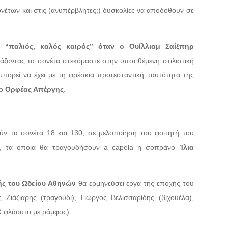
ονέτων και στις (ανυπέρβλητες;) δυσκολίες να αποδοθούν σε
 “παλιός, καλός καιρός” όταν ο Ουίλλιαμ Σαίξπηρ
άζοντας τα σονέτα στεκόμαστε στην υποτιθέμενη στιλιστική
πορεί να έχει με τη φρέσκια προτεσταντική ταυτότητα της
 ο
Ορφέας Απέργης
.
ούν τα σονέτα 18 και 130, σε μελοποίηση του φοιτητή του
, τα οποία θα τραγουδήσουν a capela η σοπράνο
Ίλια
ής του Ωδείου Αθηνών
θα ερμηνεύσει έργα της εποχής του
 Ζιάζιαρης (τραγούδι), Γιώργος Βελισσαρίδης (βιχουέλα),
 φλάουτο με ράμφος).