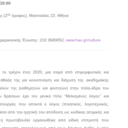
18:00
ος
ς (2
όροφος), Μασσαλίας 22, Αθήνα
αμερικανικής Ένωσης: 210 3680052
,
www.hau.gr/culture
 το τρέχον έτος 2020, μια σειρά από επιμορφωτικές και
πάθειάς της για κοινοποίηση και διάχυση της ακαδημαϊκής
ελών της (καθηγητών και φοιτητών) στην πόλη-έδρα του
δράσεων έχει τον γενικό τίτλο “Μελισμένος λόγος” και
ιτουργίες που αποκτά ο λόγος (ποιητικός, λογοτεχνικός,
 μέσα από την ηχητική του απόδοση ως κώδικας ατομικής και
ή η πρωτοβουλία οργανώθηκε από ειδική επιτροπή που