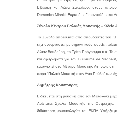
συνέστησε η Κοσμητεία, ήδη προ τετραμήνου
Βιβιλάκη και Λιάνα Σακελλίου, στους οποί
Domenica Minniti, Ευριπίδης Γαραντούδης και 
Σύνολο Κέντρου Παλαιάς Μουσικής – Ωδείο
Το Σύνολο αποτελείται από σπουδαστές του ΚΠ
έχει συνεργαστεί με σημαντικούς φορείς πολι
Λίλιαν Βουδούρη, το Τρίτο Πρόγραμμα κ.ά. Το 
και αφιερώματα για τον Guillaume de Machaut, 
εμφανιστεί στο Μέγαρο Μουσικής Αθηνών, στη 
σειρά “Παλαιά Μουσική στον Άγιο Παύλο” ενώ έχ
Δημήτρης Κούντουρας
Ειδικεύεται στη μουσική από τον Μεσαίωνα μέχρ
Ανώτατες Σχολές Μουσικής της Ουτρέχτης, τ
διδάκτορας μουσικολογίας του ΕΚΠΑ. Υπήρξε με