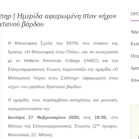
πηρ | Ημερίδα αφιερωμένη στον «ήχο»
ΠΡΌ
ετανού βάρδου
Άγγε
Η Φιλοσοφική Σχολή του ΕΚΠΑ, στο πλαίσιο της
Ελπί
δράσης «Η Φιλοσοφική στην Πόλη», και σε συνεργασία
Πέτρ
με το Hellenic American College (HAEC) και την
Αρισ
Ελληνοαμερικανική Ένωση παρουσιάζει την ημερίδα «Ο
Μελισμένος Λόγος στον Σαίξπηρ» αφιερωμένη στον
Αποσ
«ήχο» του μεγάλου Βρετανού βάρδου.
Η ημερίδα, που περιλαμβάνει εισηγήσεις και μουσική,
πραγματοποιείται την
Δευτέρα 17 Φεβρουαρίου 2020,
στις
18:00,
στο
ος
Θέατρο της Ελληνοαμερικανικής Ένωσης (2
όροφος,
Μασσαλίας 22, Αθήνα).