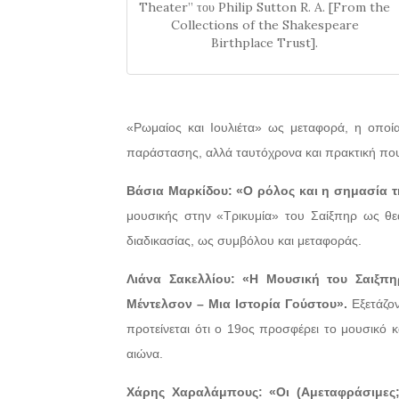
Theater” του Philip Sutton R. A. [From the
Collections of the Shakespeare
Birthplace Trust].
«Ρωμαίος και Ιουλιέτα» ως μεταφορά, η οποί
παράστασης, αλλά ταυτόχρονα και πρακτική που 
Βάσια Μαρκίδου:
«Ο ρόλος και η σημασία 
μουσικής στην «Τρικυμία» του Σαίξπηρ ως θεα
διαδικασίας, ως συμβόλου και μεταφοράς.
Λιάνα Σακελλίου:
«Η Μουσική του Σαιξπη
Μέντελσον – Μια Ιστορία Γούστου».
Εξετάζον
προτείνεται ότι ο 19ος προσφέρει το μουσικό 
αιώνα.
Χάρης Χαραλάμπους:
«Οι (Αμεταφράσιμες