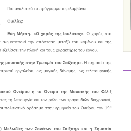
Πιο αναλυτικά το πρόγραμμα περιλαμβάνει:
Ομιλίες:
Εύη Μήτση:
«Ο χορός της Ιουλιέτας».
Ο χορός στο
α σωματοποιεί την απόσταση μεταξύ του κειμένου και της
εξελίσσει την πλοκή και τους χαρακτήρες του έργου.
της μουσικής στην
Τρικυμία
του Σαίξπηρ».
Η σημασία της
τρικού εργαλείου, ως μαγικής δύναμης, ως τελετουργικής
ρικού Ονείρου ή το Όνειρο της Μουσικής του Φέλιξ
τας τη λειτουργία και τον ρόλο των τραγουδιών διαχρονικά,
ο
και πολιτιστικό ορόσημο στην ερμηνεία του Ονείρου τον 19
;) Μελωδίες των Σονέτων του Σαίξπηρ και η Σημασία